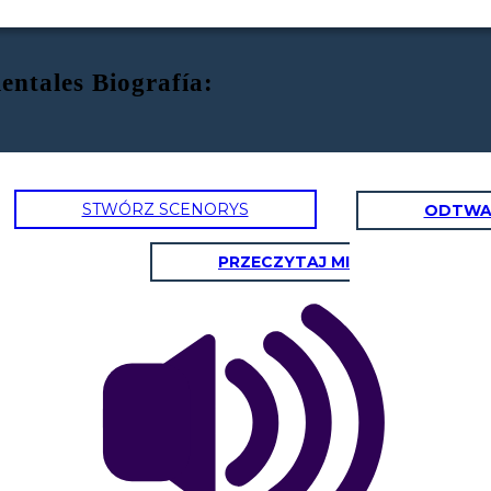
entales Biografía:
STWÓRZ SCENORYS
ODTWA
PRZECZYTAJ MI