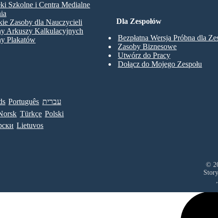
eki Szkolne i Centra Medialne
ia
Dla Zespołów
ie Zasoby dla Nauczycieli
ny Arkuszy Kalkulacyjnych
Bezpłatna Wersja Próbna dla Z
ny Plakatów
Zasoby Biznesowe
Utwórz do Pracy
Dołącz do Mojego Zespołu
ds
Português
עברית
Norsk
Türkçe
Polski
рски
Lietuvos
© 20
Stor