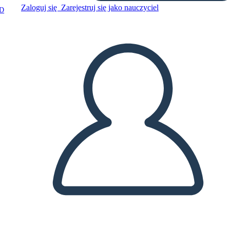
Zaloguj się
Zarejestruj się jako nauczyciel
D