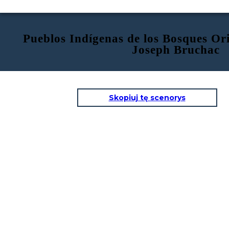
Pueblos Indígenas de los Bosques Ori
Joseph Bruchac
Skopiuj tę scenorys