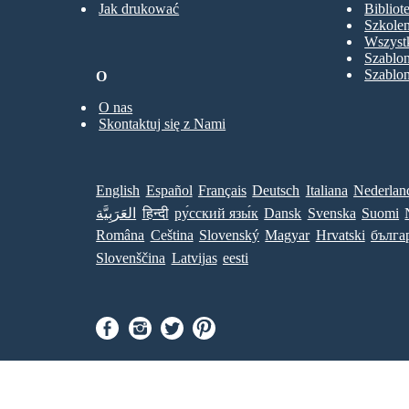
Jak drukować
Bibliot
Szkolen
Wszystk
Szablo
Szablo
O
O nas
Skontaktuj się z Nami
English
Español
Français
Deutsch
Italiana
Nederlan
العَرَبِيَّة
हिन्दी
ру́сский язы́к
Dansk
Svenska
Suomi
Româna
Ceština
Slovenský
Magyar
Hrvatski
бълга
Slovenščina
Latvijas
eesti