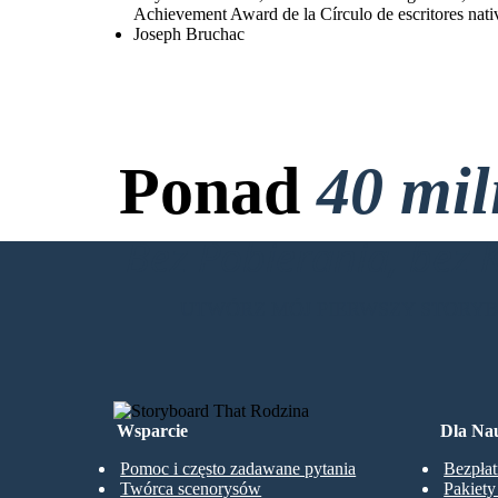
Achievement Award de la Círculo de escritores nati
Joseph Bruchac
Ponad
40 mi
Bez Pobierania, bez 
UTWÓRZ MÓJ PIERWSZY STORY
Wsparcie
Dla Nau
Pomoc i często zadawane pytania
Bezpłat
Twórca scenorysów
Pakiet