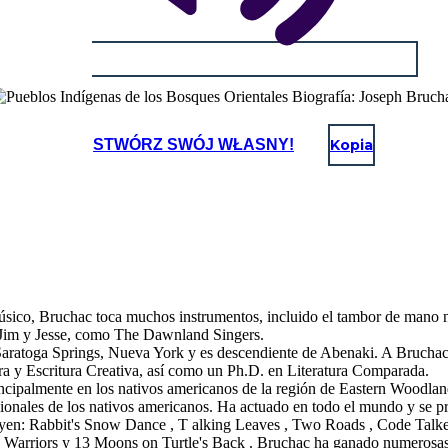
STWÓRZ SWÓJ WŁASNY!
Kopia
sico, Bruchac toca muchos instrumentos, incluido el tambor de mano nat
 Jim y Jesse, como The Dawnland Singers.
ratoga Springs, Nueva York y es descendiente de Abenaki. A Bruchac sie
ra y Escritura Creativa, así como un Ph.D. en Literatura Comparada.
rincipalmente en los nativos americanos de la región de Eastern Woodla
cionales de los nativos americanos. Ha actuado en todo el mundo y se pr
yen: Rabbit's Snow Dance , T alking Leaves , Two Roads , Code Talker
Warriors y 13 Moons on Turtle's Back . Bruchac ha ganado numerosas be