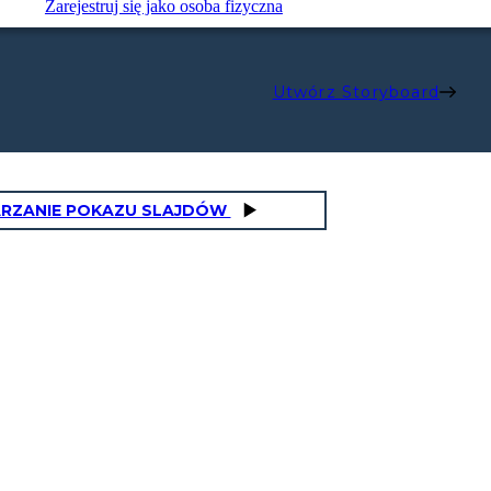
Zarejestruj się jako osoba fizyczna
Utwórz Storyboard
RZANIE POKAZU SLAJDÓW