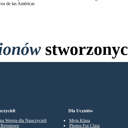
vos de las Américas
lionów
stworzonyc
Karty Kredytowej i bez Logo
BOARD
czycieli
Dla Uczniów
na Wersja dla Nauczycieli
Moja Klasa
y Rejonowe
Photos For Class