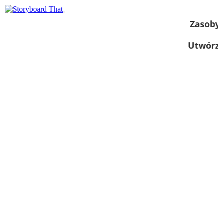
Zasob
Utwórz