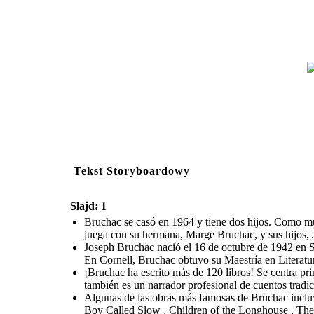
Tekst Storyboardowy
Slajd: 1
Bruchac se casó en 1964 y tiene dos hijos. Como mú
juega con su hermana, Marge Bruchac, y sus hijos,
Joseph Bruchac nació el 16 de octubre de 1942 en Sa
En Cornell, Bruchac obtuvo su Maestría en Literatu
¡Bruchac ha escrito más de 120 libros! Se centra p
también es un narrador profesional de cuentos tradi
Algunas de las obras más famosas de Bruchac inclu
Boy Called Slow , Children of the Longhouse , The 