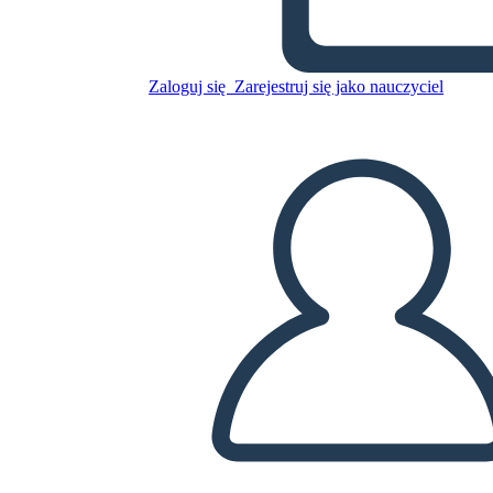
Juego de Mesa de Halloween
con Escobas y Escaleras
Zaloguj się
Zarejestruj się jako nauczyciel
Skopiuj tę scenorys
STWÓRZ SCENORYS
ODTWARZANIE POKAZU SLAJDÓW
PRZECZYTAJ MI