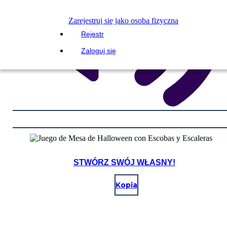
Zarejestruj się jako osoba fizyczna
Rejestr
Zaloguj się
STWÓRZ SWÓJ WŁASNY!
Kopia