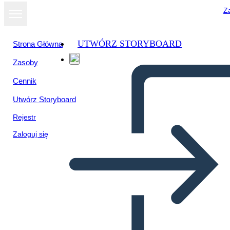
Za
UTWÓRZ STORYBOARD
Strona Główna
Zasoby
Cennik
Utwórz Storyboard
Rejestr
Zaloguj się