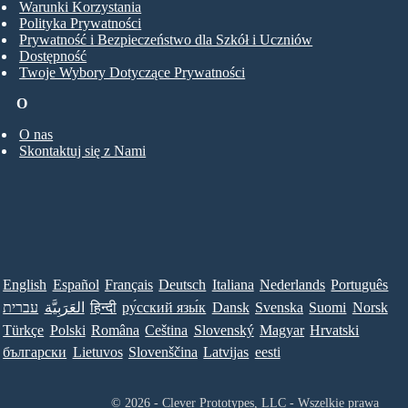
Warunki Korzystania
Polityka Prywatności
Prywatność i Bezpieczeństwo dla Szkół i Uczniów
Dostępność
Twoje Wybory Dotyczące Prywatności
O
O nas
Skontaktuj się z Nami
English
Español
Français
Deutsch
Italiana
Nederlands
Português
עברית
العَرَبِيَّة
हिन्दी
ру́сский язы́к
Dansk
Svenska
Suomi
Norsk
Türkçe
Polski
Româna
Ceština
Slovenský
Magyar
Hrvatski
български
Lietuvos
Slovenščina
Latvijas
eesti
© 2026 - Clever Prototypes, LLC - Wszelkie prawa