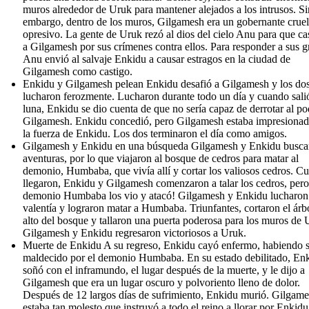
muros alrededor de Uruk para mantener alejados a los intrusos. Si
embargo, dentro de los muros, Gilgamesh era un gobernante cruel
opresivo. La gente de Uruk rezó al dios del cielo Anu para que ca
a Gilgamesh por sus crímenes contra ellos. Para responder a sus gr
Anu envió al salvaje Enkidu a causar estragos en la ciudad de
Gilgamesh como castigo.
Enkidu y Gilgamesh pelean Enkidu desafió a Gilgamesh y los do
lucharon ferozmente. Lucharon durante todo un día y cuando salió
luna, Enkidu se dio cuenta de que no sería capaz de derrotar al p
Gilgamesh. Enkidu concedió, pero Gilgamesh estaba impresiona
la fuerza de Enkidu. Los dos terminaron el día como amigos.
Gilgamesh y Enkidu en una búsqueda Gilgamesh y Enkidu busca
aventuras, por lo que viajaron al bosque de cedros para matar al
demonio, Humbaba, que vivía allí y cortar los valiosos cedros. C
llegaron, Enkidu y Gilgamesh comenzaron a talar los cedros, pero,
demonio Humbaba los vio y atacó! Gilgamesh y Enkidu lucharon
valentía y lograron matar a Humbaba. Triunfantes, cortaron el árb
alto del bosque y tallaron una puerta poderosa para los muros de 
Gilgamesh y Enkidu regresaron victoriosos a Uruk.
Muerte de Enkidu A su regreso, Enkidu cayó enfermo, habiendo 
maldecido por el demonio Humbaba. En su estado debilitado, En
soñó con el inframundo, el lugar después de la muerte, y le dijo a
Gilgamesh que era un lugar oscuro y polvoriento lleno de dolor.
Después de 12 largos días de sufrimiento, Enkidu murió. Gilgam
estaba tan molesto que instruyó a todo el reino a llorar por Enkidu