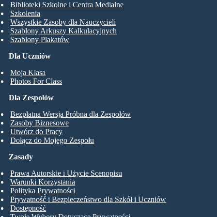
Biblioteki Szkolne i Centra Medialne
Szkolenia
Wszystkie Zasoby dla Nauczycieli
Szablony Arkuszy Kalkulacyjnych
Szablony Plakatów
Dla Uczniów
Moja Klasa
Photos For Class
Dla Zespołów
Bezpłatna Wersja Próbna dla Zespołów
Zasoby Biznesowe
Utwórz do Pracy
Dołącz do Mojego Zespołu
Zasady
Prawa Autorskie i Użycie Scenopisu
Warunki Korzystania
Polityka Prywatności
Prywatność i Bezpieczeństwo dla Szkół i Uczniów
Dostępność
Twoje Wybory Dotyczące Prywatności