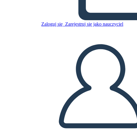
La Epopeya de Gilgamesh
Zaloguj się
Zarejestruj się jako nauczyciel
Skopiuj tę scenorys
STWÓRZ SCENORYS
ODTWARZANIE POKAZU SLAJDÓW
PRZECZYTAJ MI