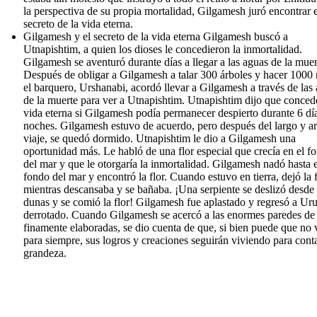
la perspectiva de su propia mortalidad, Gilgamesh juró encontrar e
secreto de la vida eterna.
Gilgamesh y el secreto de la vida eterna Gilgamesh buscó a
Utnapishtim, a quien los dioses le concedieron la inmortalidad.
Gilgamesh se aventuró durante días a llegar a las aguas de la muer
Después de obligar a Gilgamesh a talar 300 árboles y hacer 1000
el barquero, Urshanabi, acordó llevar a Gilgamesh a través de las
de la muerte para ver a Utnapishtim. Utnapishtim dijo que concede
vida eterna si Gilgamesh podía permanecer despierto durante 6 dí
noches. Gilgamesh estuvo de acuerdo, pero después del largo y a
viaje, se quedó dormido. Utnapishtim le dio a Gilgamesh una
oportunidad más. Le habló de una flor especial que crecía en el f
del mar y que le otorgaría la inmortalidad. Gilgamesh nadó hasta e
fondo del mar y encontró la flor. Cuando estuvo en tierra, dejó la f
mientras descansaba y se bañaba. ¡Una serpiente se deslizó desde 
dunas y se comió la flor! Gilgamesh fue aplastado y regresó a Ur
derrotado. Cuando Gilgamesh se acercó a las enormes paredes de
finamente elaboradas, se dio cuenta de que, si bien puede que no 
para siempre, sus logros y creaciones seguirán viviendo para cont
grandeza.