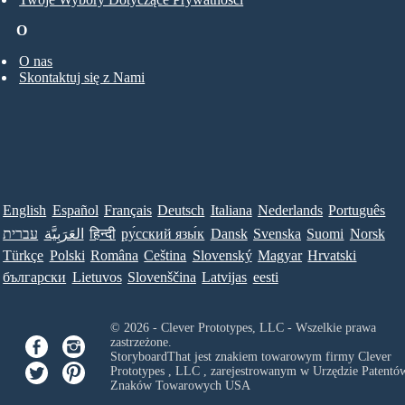
O
O nas
Skontaktuj się z Nami
English
Español
Français
Deutsch
Italiana
Nederlands
Português
עברית
العَرَبِيَّة
हिन्दी
ру́сский язы́к
Dansk
Svenska
Suomi
Norsk
Türkçe
Polski
Româna
Ceština
Slovenský
Magyar
Hrvatski
български
Lietuvos
Slovenščina
Latvijas
eesti
© 2026 - Clever Prototypes, LLC - Wszelkie prawa
zastrzeżone.
StoryboardThat jest znakiem towarowym firmy
Clever
Prototypes , LLC
, zarejestrowanym w Urzędzie Patentów
Znaków Towarowych USA