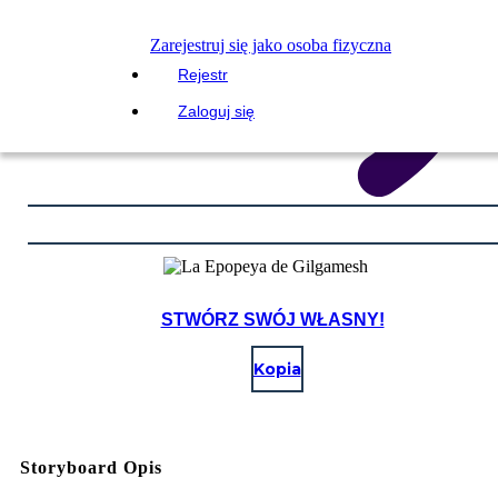
Zarejestruj się jako osoba fizyczna
Rejestr
Zaloguj się
STWÓRZ SWÓJ WŁASNY!
Kopia
Storyboard Opis