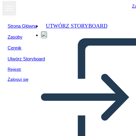
Za
UTWÓRZ STORYBOARD
Strona Główna
Zasoby
Cennik
Utwórz Storyboard
Rejestr
Zaloguj się