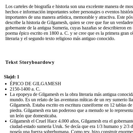
Los carteles de biografía e historia son una excelente manera de mos
hechos e información importantes sobre personajes o eventos históri
importantes de una manera artística, memorable y atractiva. Este pós
describe la historia de Gilgamesh, quien se cree que fue un verdader
gobernante de la antigua Sumeria, cuyas hazañas se describieron en 
poema épico escrito en 1800 a. C. y se cree que es la primera gran o
literaria y el segundo texto religioso más antiguo conocido.
Tekst Storyboardowy
Slajd: 1
ÉPICO DE GILGAMESH
2150-1400 a. C.
La epopeya de Gilgamesh es la obra literaria más antigua conocid
mundo. Es un relato de las aventuras míticas de un rey sumerio l
Gilgamesh. Estaba escrito en escritura cuneiforme en 12 tablas de
piedra. Gilgamesh era tan poderoso que a menudo se lo represent
un león que domesticaba.
Gilgamesh el Cruel Hace 4.000 años, Gilgamesh era el gobernante
ciudad-estado sumeria Uruk. Se decía que era 1/3 humano y 2/3 d
poseía una fuerza sobrehumana. Como rey, hizo construir enorme