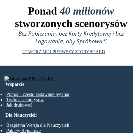
Ponad
40 milionów
stworzonych scenorysów
Bez Pobierania, bez Karty Kredytowej i bez
Logowania, aby Spróbować!
UTWÓRZ MÓJ PIERWSZY STORYBOARD
Wsparcie
Pomoc i często zadawane pytania
Twórca scenorysów
Jak drukować
Dla Nauczycieli
Bezpłatna Wersja dla Nauczycieli
Pakiety Rejonowe