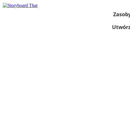
Zasob
Utwórz