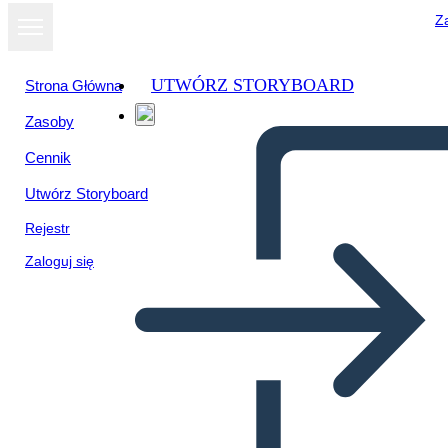
Za
UTWÓRZ STORYBOARD
Strona Główna
Zasoby
Cennik
Utwórz Storyboard
Rejestr
Zaloguj się
Persona Info 1