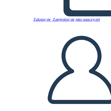
Skopiuj tę scenorys
STWÓRZ SCENORYS
Zaloguj się
Zarejestruj się jako nauczyciel
ODTWARZANIE POKAZU SLAJDÓW
PRZECZYTAJ MI