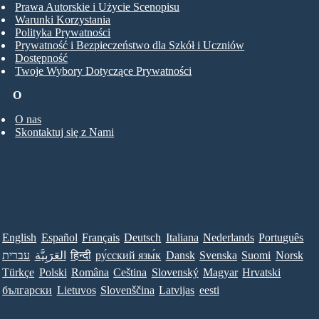
Prawa Autorskie i Użycie Scenopisu
Warunki Korzystania
Polityka Prywatności
Prywatność i Bezpieczeństwo dla Szkół i Uczniów
Dostępność
Twoje Wybory Dotyczące Prywatności
O
O nas
Skontaktuj się z Nami
English
Español
Français
Deutsch
Italiana
Nederlands
Português
עברית
العَرَبِيَّة
हिन्दी
ру́сский язы́к
Dansk
Svenska
Suomi
Norsk
Türkçe
Polski
Româna
Ceština
Slovenský
Magyar
Hrvatski
български
Lietuvos
Slovenščina
Latvijas
eesti