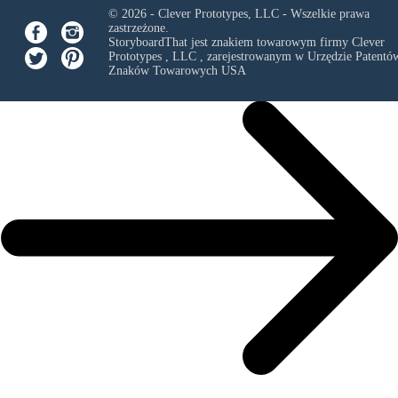
© 2026 - Clever Prototypes, LLC - Wszelkie prawa
zastrzeżone.
StoryboardThat jest znakiem towarowym firmy
Clever
Prototypes , LLC
, zarejestrowanym w Urzędzie Patentów
Znaków Towarowych USA