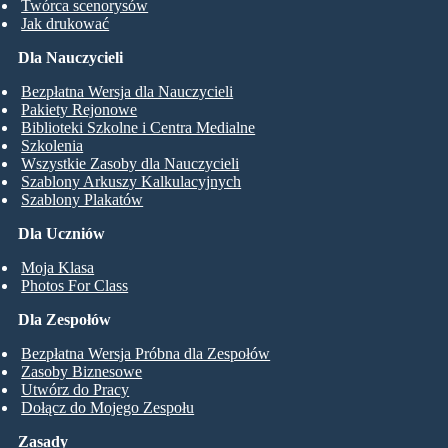
Twórca scenorysów
Jak drukować
Dla Nauczycieli
Bezpłatna Wersja dla Nauczycieli
Pakiety Rejonowe
Biblioteki Szkolne i Centra Medialne
Szkolenia
Wszystkie Zasoby dla Nauczycieli
Szablony Arkuszy Kalkulacyjnych
Szablony Plakatów
Dla Uczniów
Moja Klasa
Photos For Class
Dla Zespołów
Bezpłatna Wersja Próbna dla Zespołów
Zasoby Biznesowe
Utwórz do Pracy
Dołącz do Mojego Zespołu
Zasady