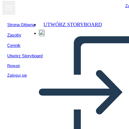
Za
UTWÓRZ STORYBOARD
Strona Główna
Zasoby
Cennik
Utwórz Storyboard
Rejestr
Zaloguj się
Pitch Deck Info-1