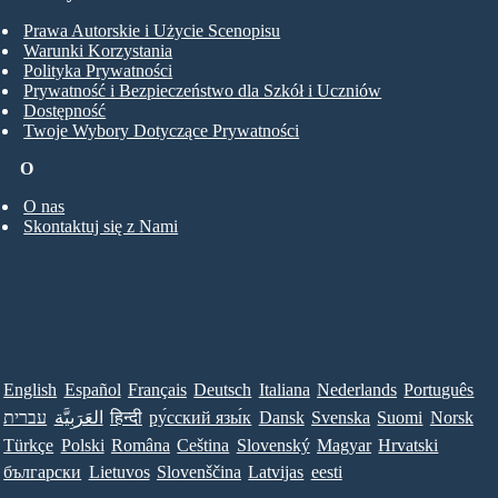
Prawa Autorskie i Użycie Scenopisu
Warunki Korzystania
Polityka Prywatności
Prywatność i Bezpieczeństwo dla Szkół i Uczniów
Dostępność
Twoje Wybory Dotyczące Prywatności
O
O nas
Skontaktuj się z Nami
English
Español
Français
Deutsch
Italiana
Nederlands
Português
עברית
العَرَبِيَّة
हिन्दी
ру́сский язы́к
Dansk
Svenska
Suomi
Norsk
Türkçe
Polski
Româna
Ceština
Slovenský
Magyar
Hrvatski
български
Lietuvos
Slovenščina
Latvijas
eesti