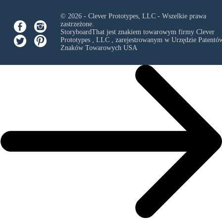
© 2026 - Clever Prototypes, LLC - Wszelkie prawa
zastrzeżone.
StoryboardThat jest znakiem towarowym firmy
Clever
Prototypes , LLC
, zarejestrowanym w Urzędzie Patentów
Znaków Towarowych USA