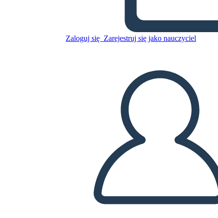
Skopiuj tę scenorys
Zaloguj się
Zarejestruj się jako nauczyciel
STWÓRZ SCENORYS
ODTWARZANIE POKAZU SLAJDÓW
PRZECZYTAJ MI