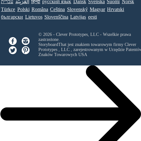
עברית
العَرَبِيَّة
हिन्दी
ру́сский язы́к
Dansk
Svenska
Suomi
Norsk
Türkçe
Polski
Româna
Ceština
Slovenský
Magyar
Hrvatski
български
Lietuvos
Slovenščina
Latvijas
eesti
© 2026 - Clever Prototypes, LLC - Wszelkie prawa
zastrzeżone.
StoryboardThat jest znakiem towarowym firmy
Clever
Prototypes , LLC
, zarejestrowanym w Urzędzie Patentów
Znaków Towarowych USA