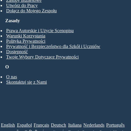
Zasoby Biznesowe
Utwórz do Pracy
Dołącz do Mojego Zespołu
Zasady
Prawa Autorskie i Użycie Scenopisu
Warunki Korzystania
Polityka Prywatności
Prywatność i Bezpieczeństwo dla Szkół i Uczniów
Dostępność
Twoje Wybory Dotyczące Prywatności
O
O nas
Skontaktuj się z Nami
English
Español
Français
Deutsch
Italiana
Nederlands
Português