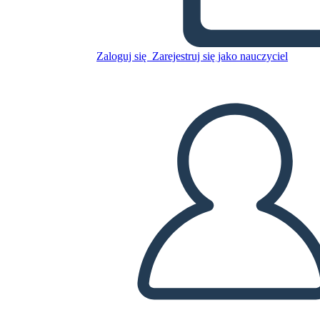
Skopiuj tę scenorys
Zaloguj się
Zarejestruj się jako nauczyciel
STWÓRZ SCENORYS
ODTWARZANIE POKAZU SLAJDÓW
PRZECZYTAJ MI