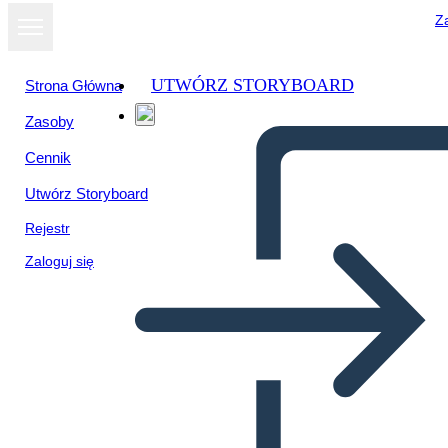
Za
UTWÓRZ STORYBOARD
Strona Główna
Zasoby
Cennik
Utwórz Storyboard
Rejestr
Zaloguj się
Pitch Deck Info-3