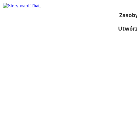
Zasob
Utwórz