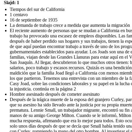
Slajd: 1
Tiempos del sur de California
1 centavo
16 de septiembre de 1935
La demanda de trabajo crece a medida que aumenta la migración
El reciente aumento de personas que se mudan a California en bu
trabajo ha provocado una escasez de empleos disponibles. Las fam
después de haber perdido sus hogares y sus trabajos, tienen la es
de que aquí puedan encontrar trabajo a través de uno de los prog
gubernamentales establecidos para ayudar. Los Joads son una de 
familias, viajan desde las Grandes Llanuras para estar aquí en el V
San Joaquín. Al llegar, descubrieron lo que muchos otros tienen: 
salarios, poco trabajo y escasos recursos. Quizás es una bendició
maldición que la familia Joad llegó a California con menos miem
los que partieron. Tenemos una entrevista con un miembro de la fa
Casy Joad, sobre las condiciones laborales y su papel en la lucha 
la injusticia. continúa en la página 2
Hombre asesinado después de cometer asesinato
Después de la trágica muerte de la esposa del granjero Curley, pa
que su asesino ha sido llevado ante la justicia por su propia muert
prematura. Lennie Small, un trabajador migrante, encontró su fin 
manos de su amigo George Milton. Cuando se le informó, Milton
mucha respuesta, afirmando que era lo mejor para todos. Esto ocu
solo unos días después de que se decía que Small había tenido un
con Curley, rompiendo la mano del otro hombre. Al investigar el