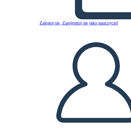
Zaloguj się
Zarejestruj się jako nauczyciel
Skopiuj tę scenorys
STWÓRZ SCENORYS
ODTWARZANIE POKAZU SLAJDÓW
PRZECZYTAJ MI