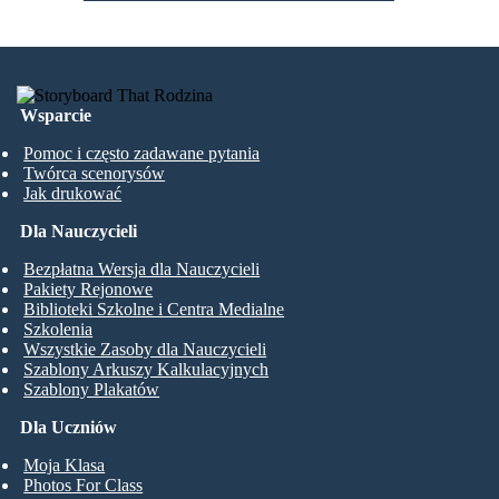
Wsparcie
Pomoc i często zadawane pytania
Twórca scenorysów
Jak drukować
Dla Nauczycieli
Bezpłatna Wersja dla Nauczycieli
Pakiety Rejonowe
Biblioteki Szkolne i Centra Medialne
Szkolenia
Wszystkie Zasoby dla Nauczycieli
Szablony Arkuszy Kalkulacyjnych
Szablony Plakatów
Dla Uczniów
Moja Klasa
Photos For Class