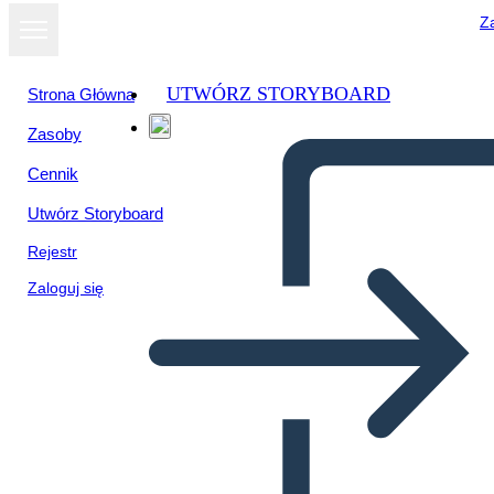
Za
UTWÓRZ STORYBOARD
Strona Główna
Zasoby
Cennik
Utwórz Storyboard
Rejestr
Zaloguj się
Proyecto de Periódico Dust
Bowl