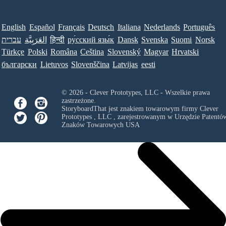
English
Español
Français
Deutsch
Italiana
Nederlands
Português
עברית
العَرَبِيَّة
हिन्दी
ру́сский язы́к
Dansk
Svenska
Suomi
Norsk
Türkçe
Polski
Româna
Ceština
Slovenský
Magyar
Hrvatski
български
Lietuvos
Slovenščina
Latvijas
eesti
© 2026 - Clever Prototypes, LLC - Wszelkie prawa
zastrzeżone.
StoryboardThat jest znakiem towarowym firmy
Clever
Prototypes , LLC
, zarejestrowanym w Urzędzie Patentów
Znaków Towarowych USA