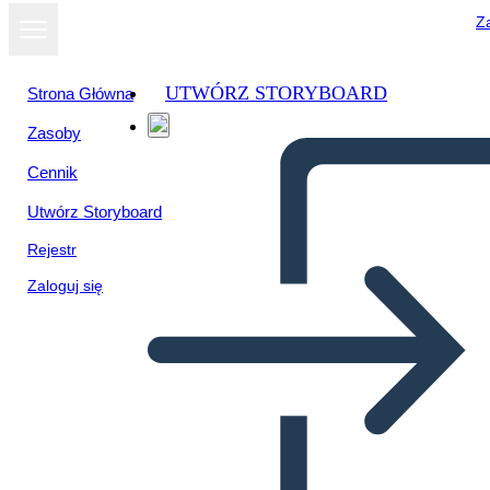
Za
UTWÓRZ STORYBOARD
Strona Główna
Zasoby
Cennik
Utwórz Storyboard
Rejestr
Zaloguj się
Proyecto de Periódico TKAM