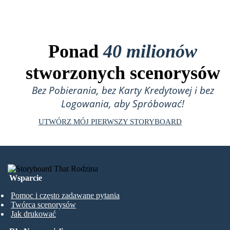
Ponad
40 milionów
stworzonych scenorysów
Bez Pobierania, bez Karty Kredytowej i bez
Logowania, aby Spróbować!
UTWÓRZ MÓJ PIERWSZY STORYBOARD
Wsparcie
Pomoc i często zadawane pytania
Twórca scenorysów
Jak drukować