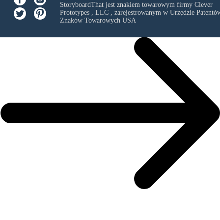
StoryboardThat jest znakiem towarowym firmy
Clever
Prototypes , LLC
, zarejestrowanym w Urzędzie Patentów
Znaków Towarowych USA