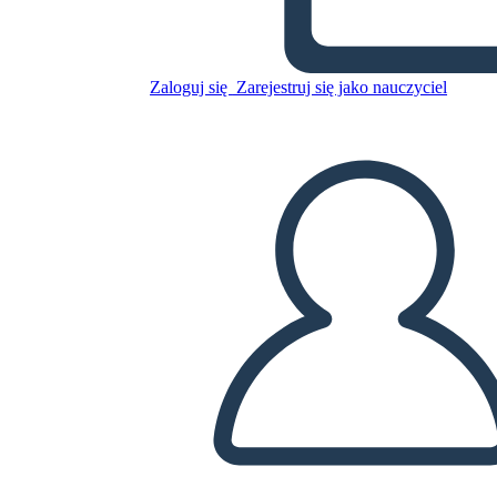
Skopiuj tę scenorys
Zaloguj się
Zarejestruj się jako nauczyciel
STWÓRZ SCENORYS
ODTWARZANIE POKAZU SLAJDÓW
PRZECZYTAJ MI