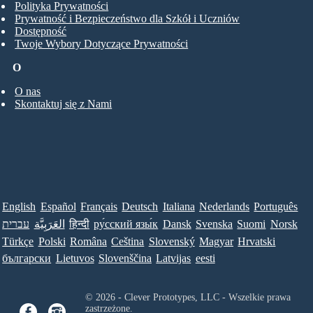
Polityka Prywatności
Prywatność i Bezpieczeństwo dla Szkół i Uczniów
Dostępność
Twoje Wybory Dotyczące Prywatności
O
O nas
Skontaktuj się z Nami
English
Español
Français
Deutsch
Italiana
Nederlands
Português
עברית
العَرَبِيَّة
हिन्दी
ру́сский язы́к
Dansk
Svenska
Suomi
Norsk
Türkçe
Polski
Româna
Ceština
Slovenský
Magyar
Hrvatski
български
Lietuvos
Slovenščina
Latvijas
eesti
© 2026 - Clever Prototypes, LLC - Wszelkie prawa
zastrzeżone.