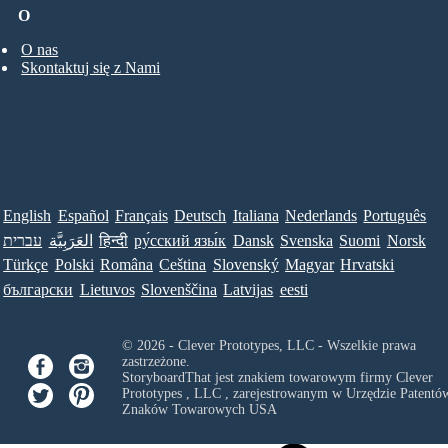
O
O nas
Skontaktuj się z Nami
English
Español
Français
Deutsch
Italiana
Nederlands
Português
עברית
العَرَبِيَّة
हिन्दी
ру́сский язы́к
Dansk
Svenska
Suomi
Norsk
Türkçe
Polski
Româna
Ceština
Slovenský
Magyar
Hrvatski
български
Lietuvos
Slovenščina
Latvijas
eesti
© 2026 - Clever Prototypes, LLC - Wszelkie prawa
zastrzeżone.
StoryboardThat jest znakiem towarowym firmy
Clever
Prototypes , LLC
, zarejestrowanym w Urzędzie Patentów
Znaków Towarowych USA