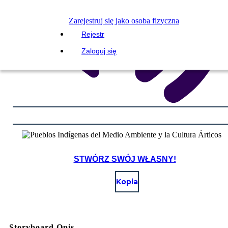
Zarejestruj się jako osoba fizyczna
Rejestr
Zaloguj się
STWÓRZ SWÓJ WŁASNY!
Kopia
Storyboard Opis