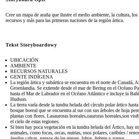
Cree un mapa de araña que ilustre el medio ambiente, la cultura, los
recursos y más para las primeras naciones de la región ártica.
Tekst Storyboardowy
UBICACIÓN
AMBIENTE
RECURSOS NATURALES
GENTE INDÍGENA
La región ártica y subártica se encuentra en el norte de Canadá, A
Groenlandia. Se extiende desde el mar de Bering en el Océano Pa
hasta el Mar de Labrador en el Océano Atlántico e incluye la Bah
Hudson.
La tierra varía desde la tundra helada del círculo polar ártico hasta
bosque boreal que se encuentra al sur con sus árboles de hoja per
plantas con flores. Lasauroras boreales,oauroras boreales,son visi
el cielo de estas regiones.
Si bien hay poca vegetación en la tundra helada del Ártico, hay 
animales, como focas, orcas, nutrias, osos polares, caribúes / renos
águilas calvas, gansos de las nieves, lobos, liebres y zorros.