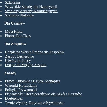
Szkolenia
Wszystkie Zasoby dla Nauczycieli
Szablony Arkuszy Kalkulacyjnych
Szablony Plakatów
Dla Uczniów
Moja Klasa
Photos For Class
Dla Zespołów
Bezpłatna Wersja Próbna dla Zespołów
Zasoby Biznesowe
Utwórz do Pracy
Dołącz do Mojego Zespołu
Zasady
Prawa Autorskie i Użycie Scenopisu
Warunki Korzystania
Polityka Prywatności
Prywatność i Bezpieczeństwo dla Szkół i Uczniów
Dostępność
Twoje Wybory Dotyczące Prywatności