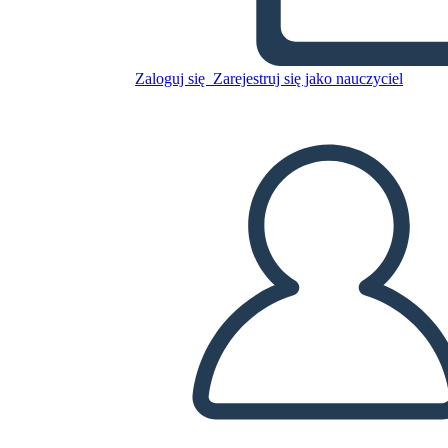
Ambiente y la Cultura
Árticos
Zaloguj się
Zarejestruj się jako nauczyciel
Skopiuj tę scenorys
STWÓRZ SCENORYS
ODTWARZANIE POKAZU SLAJDÓW
PRZECZYTAJ MI