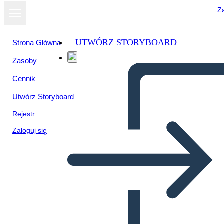
Za
UTWÓRZ STORYBOARD
Strona Główna
Zasoby
Cennik
Utwórz Storyboard
Rejestr
Zaloguj się
Pueblos Indígenas del Medio