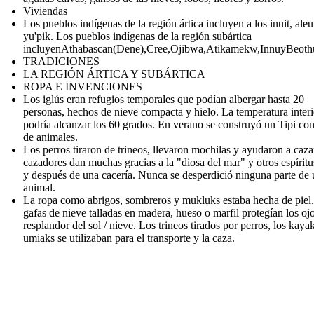
Viviendas
Los pueblos indígenas de la región ártica incluyen a los inuit, aleu
yu'pik. Los pueblos indígenas de la región subártica
incluyenAthabascan(Dene),Cree,Ojibwa,Atikamekw,InnuyBeoth
TRADICIONES
LA REGIÓN ÁRTICA Y SUBÁRTICA
ROPA E INVENCIONES
Los iglús eran refugios temporales que podían albergar hasta 20
personas, hechos de nieve compacta y hielo. La temperatura interi
podría alcanzar los 60 grados. En verano se construyó un Tipi con
de animales.
Los perros tiraron de trineos, llevaron mochilas y ayudaron a caza
cazadores dan muchas gracias a la "diosa del mar" y otros espíritu
y después de una cacería. Nunca se desperdició ninguna parte de
animal.
La ropa como abrigos, sombreros y mukluks estaba hecha de piel
gafas de nieve talladas en madera, hueso o marfil protegían los oj
resplandor del sol / nieve. Los trineos tirados por perros, los kayak
umiaks se utilizaban para el transporte y la caza.