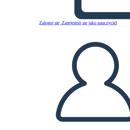
Pueblos Indígenas de
América del Norte
Zaloguj się
Zarejestruj się jako nauczyciel
Skopiuj tę scenorys
STWÓRZ SCENORYS
ODTWARZANIE POKAZU SLAJDÓW
PRZECZYTAJ MI