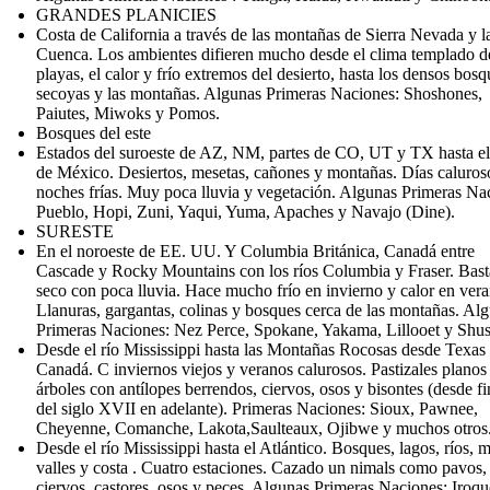
GRANDES PLANICIES
Costa de California a través de las montañas de Sierra Nevada y 
Cuenca. Los ambientes difieren mucho desde el clima templado de
playas, el calor y frío extremos del desierto, hasta los densos bos
secoyas y las montañas. Algunas Primeras Naciones: Shoshones,
Paiutes, Miwoks y Pomos.
Bosques del este
Estados del suroeste de AZ, NM, partes de CO, UT y TX hasta el
de México. Desiertos, mesetas, cañones y montañas. Días caluros
noches frías. Muy poca lluvia y vegetación. Algunas Primeras Na
Pueblo, Hopi, Zuni, Yaqui, Yuma, Apaches y Navajo (Dine).
SURESTE
En el noroeste de EE. UU. Y Columbia Británica, Canadá entre
Cascade y Rocky Mountains con los ríos Columbia y Fraser. Bast
seco con poca lluvia. Hace mucho frío en invierno y calor en vera
Llanuras, gargantas, colinas y bosques cerca de las montañas. Al
Primeras Naciones: Nez Perce, Spokane, Yakama, Lillooet y Shu
Desde el río Mississippi hasta las Montañas Rocosas desde Texas 
Canadá. C inviernos viejos y veranos calurosos. Pastizales planos 
árboles con antílopes berrendos, ciervos, osos y bisontes (desde fi
del siglo XVII en adelante). Primeras Naciones: Sioux, Pawnee,
Cheyenne, Comanche, Lakota,Saulteaux, Ojibwe y muchos otros
Desde el río Mississippi hasta el Atlántico. Bosques, lagos, ríos, m
valles y costa . Cuatro estaciones. Cazado un nimals como pavos,
ciervos, castores, osos y peces. Algunas Primeras Naciones: Iroqu