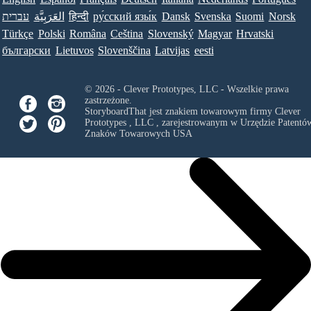
עברית
العَرَبِيَّة
हिन्दी
ру́сский язы́к
Dansk
Svenska
Suomi
Norsk
Türkçe
Polski
Româna
Ceština
Slovenský
Magyar
Hrvatski
български
Lietuvos
Slovenščina
Latvijas
eesti
© 2026 - Clever Prototypes, LLC - Wszelkie prawa
zastrzeżone.
StoryboardThat jest znakiem towarowym firmy
Clever
Prototypes , LLC
, zarejestrowanym w Urzędzie Patentów
Znaków Towarowych USA