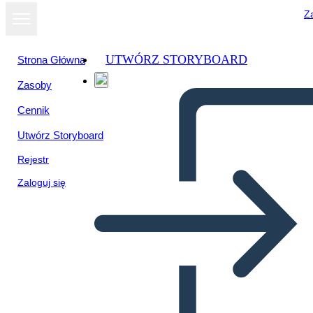
Za
UTWÓRZ STORYBOARD
Strona Główna
Zasoby
Cennik
Utwórz Storyboard
Rejestr
Zaloguj się
Regiones Culturales de los