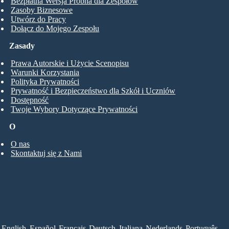
Bezpłatna Wersja Próbna dla Zespołów
Zasoby Biznesowe
Utwórz do Pracy
Dołącz do Mojego Zespołu
Zasady
Prawa Autorskie i Użycie Scenopisu
Warunki Korzystania
Polityka Prywatności
Prywatność i Bezpieczeństwo dla Szkół i Uczniów
Dostępność
Twoje Wybory Dotyczące Prywatności
O
O nas
Skontaktuj się z Nami
English
Español
Français
Deutsch
Italiana
Nederlands
Português