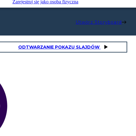
Zarejestruj się jako osoba fizyczna
Utwórz Storyboard
ODTWARZANIE POKAZU SLAJDÓW