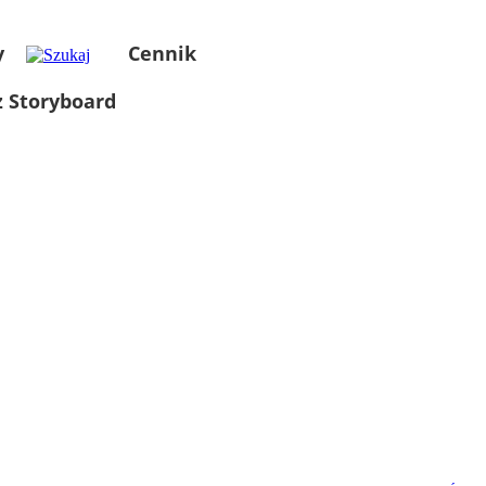
y
Cennik
 Storyboard