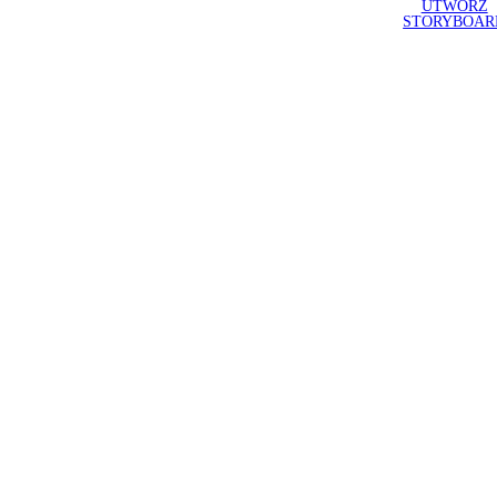
UTWÓRZ
STORYBOAR