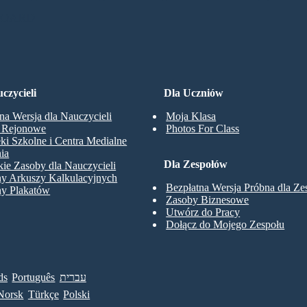
BOARD
czycieli
Dla Uczniów
na Wersja dla Nauczycieli
Moja Klasa
y Rejonowe
Photos For Class
eki Szkolne i Centra Medialne
ia
Dla Zespołów
ie Zasoby dla Nauczycieli
ny Arkuszy Kalkulacyjnych
Bezpłatna Wersja Próbna dla Z
ny Plakatów
Zasoby Biznesowe
Utwórz do Pracy
Dołącz do Mojego Zespołu
ds
Português
עברית
Norsk
Türkçe
Polski