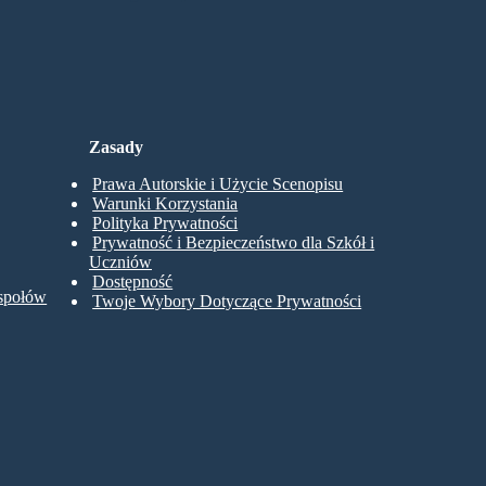
Zasady
Prawa Autorskie i Użycie Scenopisu
Warunki Korzystania
Polityka Prywatności
Prywatność i Bezpieczeństwo dla Szkół i
Uczniów
Dostępność
espołów
Twoje Wybory Dotyczące Prywatności