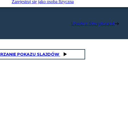
Zarejestruj się jako osoba fizyczna
Utwórz Storyboard
RZANIE POKAZU SLAJDÓW