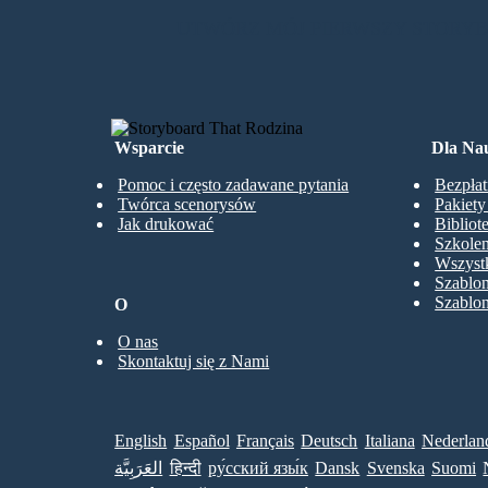
UTWÓRZ MÓJ PIERWSZY STORY
Wsparcie
Dla Nau
Pomoc i często zadawane pytania
Bezpłat
Twórca scenorysów
Pakiet
Jak drukować
Bibliot
Szkolen
Wszystk
Szablo
Szablo
O
O nas
Skontaktuj się z Nami
English
Español
Français
Deutsch
Italiana
Nederlan
العَرَبِيَّة
हिन्दी
ру́сский язы́к
Dansk
Svenska
Suomi