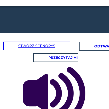
STWÓRZ SCENORYS
ODTWA
PRZECZYTAJ MI