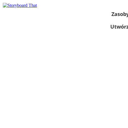
Zasob
Utwórz