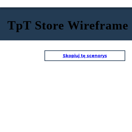
TpT Store Wireframe
Skopiuj tę scenorys