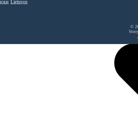
рски
Lietuvos
© 20
Stor