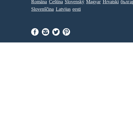
Româna
Ceština
Slovenský
Magyar
Hrvatski
бълга
Slovenščina
Latvijas
eesti