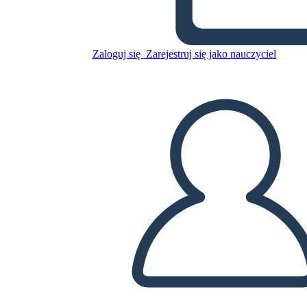
Skopiuj tę scenorys
STWÓRZ SCENORYS
Zaloguj się
Zarejestruj się jako nauczyciel
ODTWARZANIE POKAZU SLAJDÓW
PRZECZYTAJ MI