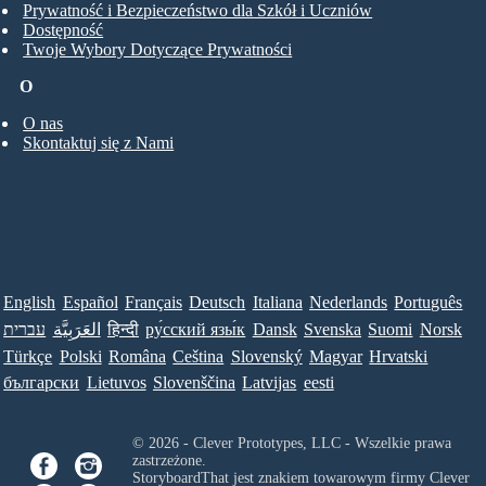
Prywatność i Bezpieczeństwo dla Szkół i Uczniów
Dostępność
Twoje Wybory Dotyczące Prywatności
O
O nas
Skontaktuj się z Nami
English
Español
Français
Deutsch
Italiana
Nederlands
Português
עברית
العَرَبِيَّة
हिन्दी
ру́сский язы́к
Dansk
Svenska
Suomi
Norsk
Türkçe
Polski
Româna
Ceština
Slovenský
Magyar
Hrvatski
български
Lietuvos
Slovenščina
Latvijas
eesti
© 2026 - Clever Prototypes, LLC - Wszelkie prawa
zastrzeżone.
StoryboardThat jest znakiem towarowym firmy
Clever