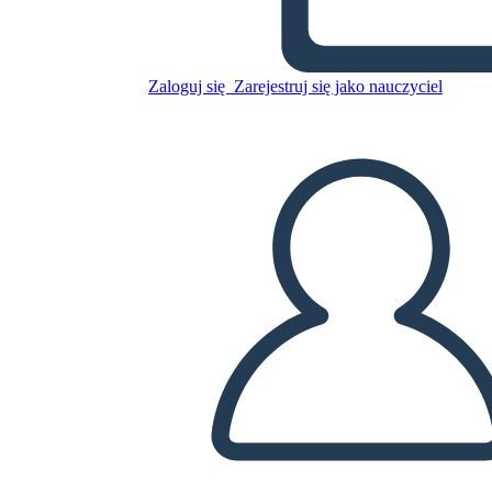
Skopiuj tę scenorys
STWÓRZ SCENORYS
Zaloguj się
Zarejestruj się jako nauczyciel
ODTWARZANIE POKAZU SLAJDÓW
PRZECZYTAJ MI