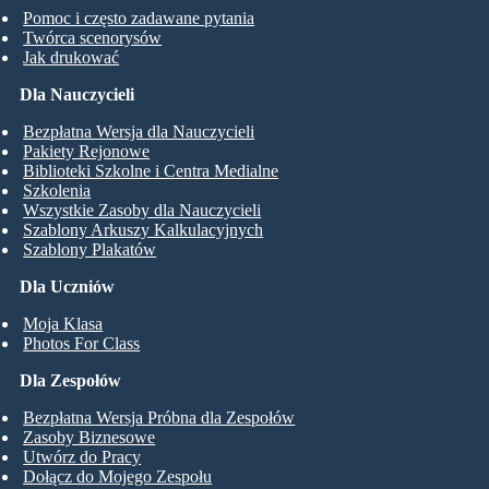
Pomoc i często zadawane pytania
Twórca scenorysów
Jak drukować
Dla Nauczycieli
Bezpłatna Wersja dla Nauczycieli
Pakiety Rejonowe
Biblioteki Szkolne i Centra Medialne
Szkolenia
Wszystkie Zasoby dla Nauczycieli
Szablony Arkuszy Kalkulacyjnych
Szablony Plakatów
Dla Uczniów
Moja Klasa
Photos For Class
Dla Zespołów
Bezpłatna Wersja Próbna dla Zespołów
Zasoby Biznesowe
Utwórz do Pracy
Dołącz do Mojego Zespołu