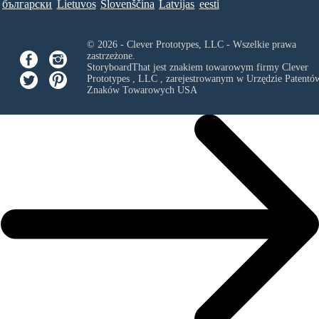
български
Lietuvos
Slovenščina
Latvijas
eesti
© 2026 - Clever Prototypes, LLC - Wszelkie prawa
zastrzeżone.
StoryboardThat jest znakiem towarowym firmy
Clever
Prototypes , LLC
, zarejestrowanym w Urzędzie Patentów
Znaków Towarowych USA