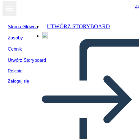
Za
UTWÓRZ STORYBOARD
Strona Główna
Zasoby
Cennik
Utwórz Storyboard
Rejestr
Zaloguj się
Labori Ohutus 1