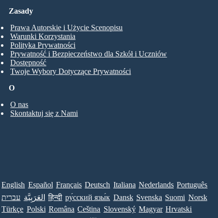
Zasady
Prawa Autorskie i Użycie Scenopisu
Warunki Korzystania
Polityka Prywatności
Prywatność i Bezpieczeństwo dla Szkół i Uczniów
Dostępność
Twoje Wybory Dotyczące Prywatności
O
O nas
Skontaktuj się z Nami
English
Español
Français
Deutsch
Italiana
Nederlands
Português
עברית
العَرَبِيَّة
हिन्दी
ру́сский язы́к
Dansk
Svenska
Suomi
Norsk
Türkçe
Polski
Româna
Ceština
Slovenský
Magyar
Hrvatski