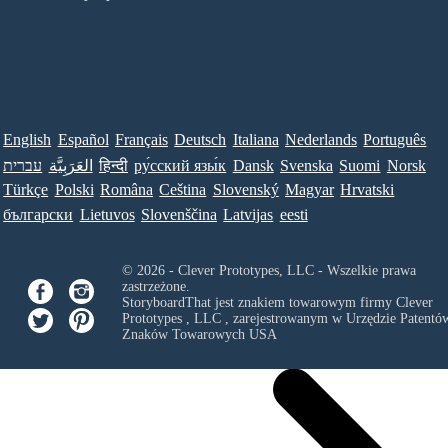
English
Español
Français
Deutsch
Italiana
Nederlands
Português
עברית
العَرَبِيَّة
हिन्दी
ру́сский язы́к
Dansk
Svenska
Suomi
Norsk
Türkçe
Polski
Româna
Ceština
Slovenský
Magyar
Hrvatski
български
Lietuvos
Slovenščina
Latvijas
eesti
© 2026 - Clever Prototypes, LLC - Wszelkie prawa
zastrzeżone.
StoryboardThat jest znakiem towarowym firmy
Clever
Prototypes , LLC
, zarejestrowanym w Urzędzie Patentów
Znaków Towarowych USA