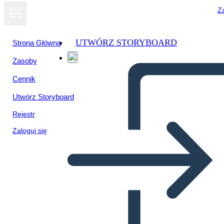
Za
UTWÓRZ STORYBOARD
Strona Główna
Zasoby
Cennik
Utwórz Storyboard
Rejestr
Zaloguj się
Structure du Poème