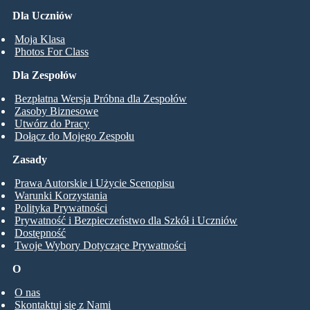
Dla Uczniów
Moja Klasa
Photos For Class
Dla Zespołów
Bezpłatna Wersja Próbna dla Zespołów
Zasoby Biznesowe
Utwórz do Pracy
Dołącz do Mojego Zespołu
Zasady
Prawa Autorskie i Użycie Scenopisu
Warunki Korzystania
Polityka Prywatności
Prywatność i Bezpieczeństwo dla Szkół i Uczniów
Dostępność
Twoje Wybory Dotyczące Prywatności
O
O nas
Skontaktuj się z Nami