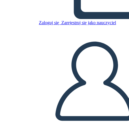
Skopiuj tę scenorys
STWÓRZ SCENORYS
Zaloguj się
Zarejestruj się jako nauczyciel
ODTWARZANIE POKAZU SLAJDÓW
PRZECZYTAJ MI