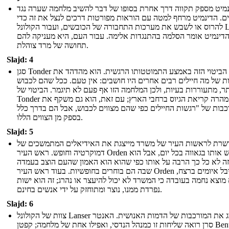
מיט מספק תקווה דרך אחרת בסופו של דבר להשיב מלחמה שערה נגד
ם. הדינמיט מרחף למטה עם הוראות מפורטות דרכים לנצל את זה כדי
להרוס או לשבש את מערכות התחבורה של הכובשים, ועבור הקולונל Lanser,
דינמיט אומר הסלמה בהתנגדות אלימה. עבור העם, היא מעניקה להם
תחושה של מרד צוהלת.
Slajd: 4
סגן Tonder מוציא הביטוי הזה באמצע התמוטטותו הרגשית. הוא מהדהד את
ות של מה חיילים רבים אחרים היו חושבים: אין טעם. ככל שהם לכבוש
תר, מתעוררות בעיות, ולכן המלחמה הזו אף פעם לא תיגמר. הביטוי של
Tonder הופך מהרה קריאת הגיוס ברחבי הארץ; עם זאת, הוא גם משקף את
בות של "רגשות החיילים כפי שהם מצווים לכבוש, אבל הם בדרך כלל
בספק מן הצווים הללו.
Slajd: 5
רת לראשות העיר של משרד מייצגת את האידיאלים המתמשכים של
דמוקרטיה וחופש. ראש העיר Orden לובש אותו בגאווה בכל יום, אבל הוא
זה לא כל כך הרבה על אותו כפי שהוא הוא האמון שהעם הוצב בעמדה
שבה הם בוחרים בחופשיות. בעוד ראש העיר Orden הוא קיבל איומים ברצח,
מוצא נחמה בעובדה כי המשרד לא יכול להיעצר או נהרג; זה הוא ישות
נפרדת ממנו, נוצר ומתוחזק על ידי אנשים בחינם.
Slajd: 6
צוות של הקולונל Lanser מייצג את המורכבות של הדמות האנושית. האנטר
סרן רואה שליחות זו כמנהל הנדסי, ואפילו אחת של מלחמה; קפטן Bentick