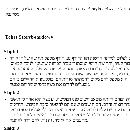
הירח הוא למטה ערכות נושא, סמלים, ומוטיבים Storyboard - הירח הוא למטה
סטיינבק
Tekst Storyboardowy
Slajd: 1
 לפלוש למדינה הקטנה הזו החורף נע. חורף מספק תחושה של חוזק קר
ור העיר, ותחושת היופי המסתורי עבור הכוחות שהגיעו. לנוכח הכאוס,
 העיר לעתים קרובות מוצאת נחמה העקביות של שלג; הוא אוהב את
 הצליל, ואת התחושה של השלג היורד. עבור תושבי העיר מאוחר יותר,
הוא מספק להם מקום להסתתר סודותיהם, כולל גופות החיילים כי הם
מסוגלים להרים את כשהכניסו שומריהם למטה.
Slajd: 2
ת הפחם הייתה משאב חשוב לפני הפלישה, ועכשיו היא אחד כי תושבי
יר רוצות נהרס. הם חושבים שאם הם להיפטר סיבת הכיבוש, החיילים
ו. הם קובעים קלים למעלה עם פנסים כאשר מחבלי אנגלית לטוס מעל,
הם מנסים שגרתי לחבל מסלולים, ומאז הגברים נאלצים לעבוד בו, הם
מתעבים את קיומה. זה נותן להם דרך להתנגד.
Slajd: 3