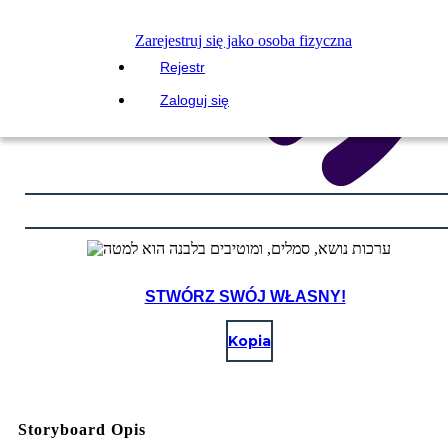
Zarejestruj się jako osoba fizyczna
Rejestr
Zaloguj się
STWÓRZ SWÓJ WŁASNY!
Kopia
Storyboard Opis