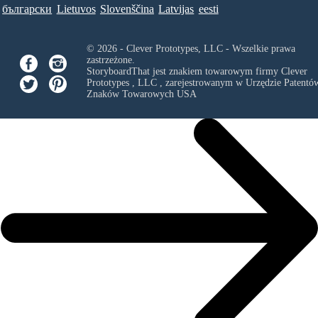
български
Lietuvos
Slovenščina
Latvijas
eesti
© 2026 - Clever Prototypes, LLC - Wszelkie prawa
zastrzeżone.
StoryboardThat jest znakiem towarowym firmy
Clever
Prototypes , LLC
, zarejestrowanym w Urzędzie Patentów
Znaków Towarowych USA