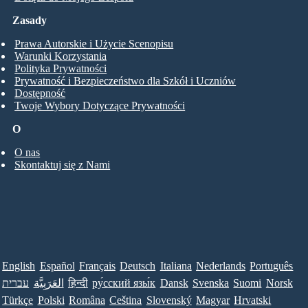
Zasady
Prawa Autorskie i Użycie Scenopisu
Warunki Korzystania
Polityka Prywatności
Prywatność i Bezpieczeństwo dla Szkół i Uczniów
Dostępność
Twoje Wybory Dotyczące Prywatności
O
O nas
Skontaktuj się z Nami
English
Español
Français
Deutsch
Italiana
Nederlands
Português
Norsk
Suomi
Svenska
Dansk
ру́сский язы́к
हिन्दी
العَرَبِيَّة
עברית
Türkçe
Polski
Româna
Ceština
Slovenský
Magyar
Hrvatski