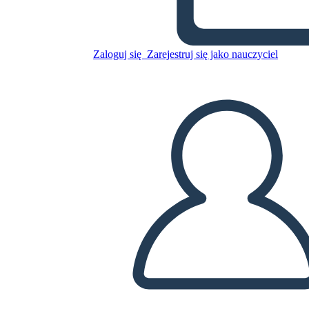
בלבנה הוא למטה
Zaloguj się
Zarejestruj się jako nauczyciel
Skopiuj tę scenorys
STWÓRZ SCENORYS
ODTWARZANIE POKAZU SLAJDÓW
PRZECZYTAJ MI