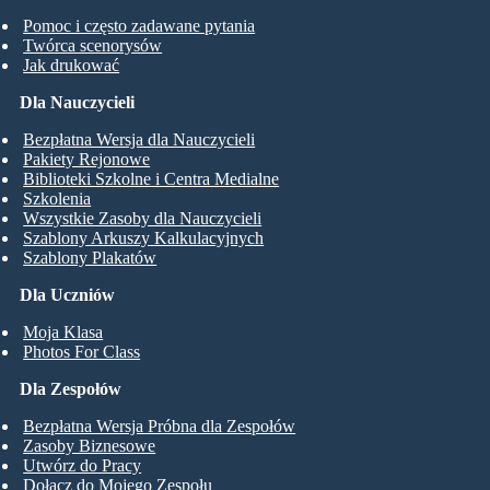
Pomoc i często zadawane pytania
Twórca scenorysów
Jak drukować
Dla Nauczycieli
Bezpłatna Wersja dla Nauczycieli
Pakiety Rejonowe
Biblioteki Szkolne i Centra Medialne
Szkolenia
Wszystkie Zasoby dla Nauczycieli
Szablony Arkuszy Kalkulacyjnych
Szablony Plakatów
Dla Uczniów
Moja Klasa
Photos For Class
Dla Zespołów
Bezpłatna Wersja Próbna dla Zespołów
Zasoby Biznesowe
Utwórz do Pracy
Dołącz do Mojego Zespołu