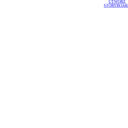
UTWÓRZ
STORYBOAR