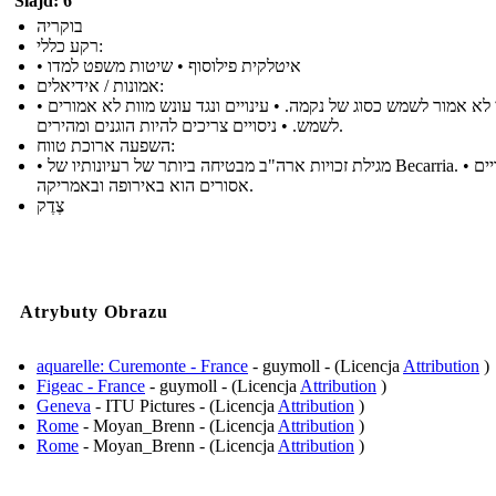
Slajd: 6
בוקריה
רקע כללי:
• איטלקית פילוסוף • שיטות משפט למדו
אמונות / אידיאלים:
• חוקי לא אמור לשמש כסוג של נקמה. • עינויים ונגד עונש מוות לא אמורים
לשמש. • ניסויים צריכים להיות הוגנים ומהירים.
השפעה ארוכת טווח:
• מגילת זכויות ארה"ב מבטיחה ביותר של רעיונותיו של Becarria. • העינויים
אסורים הוא באירופה ובאמריקה.
צֶדֶק
Atrybuty Obrazu
aquarelle: Curemonte - France
- guymoll - (Licencja
Attribution
)
Figeac - France
- guymoll - (Licencja
Attribution
)
Geneva
- ITU Pictures - (Licencja
Attribution
)
Rome
- Moyan_Brenn - (Licencja
Attribution
)
Rome
- Moyan_Brenn - (Licencja
Attribution
)