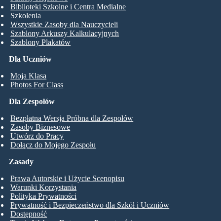
Biblioteki Szkolne i Centra Medialne
Szkolenia
Wszystkie Zasoby dla Nauczycieli
Szablony Arkuszy Kalkulacyjnych
Szablony Plakatów
Dla Uczniów
Moja Klasa
Photos For Class
Dla Zespołów
Bezpłatna Wersja Próbna dla Zespołów
Zasoby Biznesowe
Utwórz do Pracy
Dołącz do Mojego Zespołu
Zasady
Prawa Autorskie i Użycie Scenopisu
Warunki Korzystania
Polityka Prywatności
Prywatność i Bezpieczeństwo dla Szkół i Uczniów
Dostępność