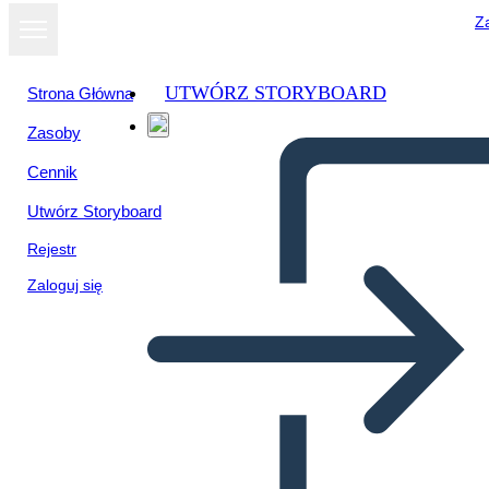
Za
UTWÓRZ STORYBOARD
Strona Główna
Zasoby
Cennik
Utwórz Storyboard
Rejestr
Zaloguj się