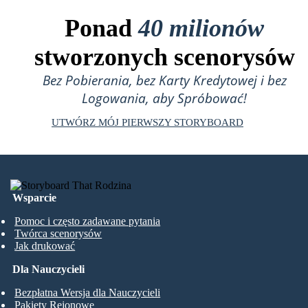
Ponad
40 milionów
stworzonych scenorysów
Bez Pobierania, bez Karty Kredytowej i bez
Logowania, aby Spróbować!
UTWÓRZ MÓJ PIERWSZY STORYBOARD
Wsparcie
Pomoc i często zadawane pytania
Twórca scenorysów
Jak drukować
Dla Nauczycieli
Bezpłatna Wersja dla Nauczycieli
Pakiety Rejonowe