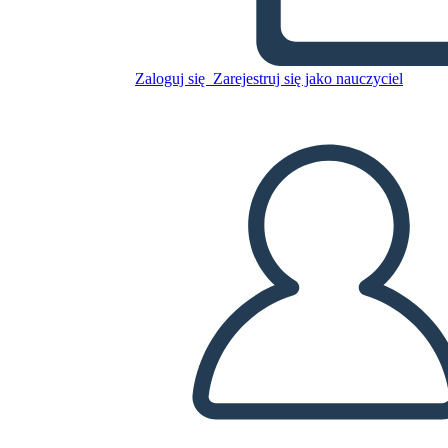
מהפכה מדעית השכלה - שהוגים
נאורים
Zaloguj się
Zarejestruj się jako nauczyciel
Skopiuj tę scenorys
STWÓRZ SCENORYS
ODTWARZANIE POKAZU SLAJDÓW
PRZECZYTAJ MI