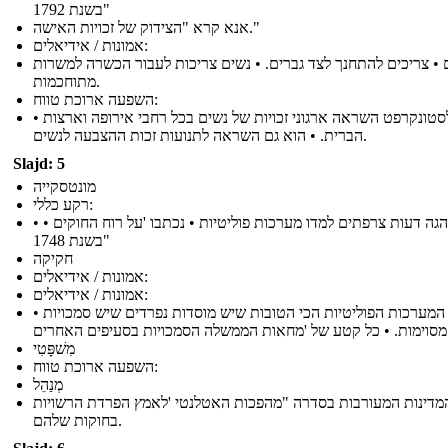
"בשנת 1792
אנא קרא "הצידוק של זכויות האישה."
אמונות / אידיאלים:
 • צריכים להתחנך לצד גברים. • נשים צריכות לעבור הכשרה למשרות
מתוחכמות.
השפעה ארוכת טווח:
• וולסטונקרפט השראה ארגוני זכויות של נשים בכל רחבי אירופה וארצות
הברית. • הוא גם השראה לתנועות זכות ההצבעה לנשים.
Slajd: 5
מונטסקייה
רקע כללי:
• • סופר והגה דעות צרפתים למדו מערכות פוליטיות • נכתבו 'על רוח החוקים
"בשנת 1748
חקיקה
אמונות / אידיאלים:
אמונות / אידיאלים:
• המערכות הפוליטיות הכי הטובות שיש מוסדות נפרדים שיש סמכויות
סעיפים האחרים.
מִשׁפָּטִי
השפעה ארוכת טווח:
מְנַהֵל
מדינות המעורבות בסדרה "מהפכות האטלנטי 'לאמץ הפרדת הרשויות
בחוקות שלהם.