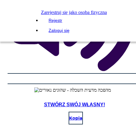
Zarejestruj się jako osoba fizyczna
Rejestr
Zaloguj się
STWÓRZ SWÓJ WŁASNY!
Kopia