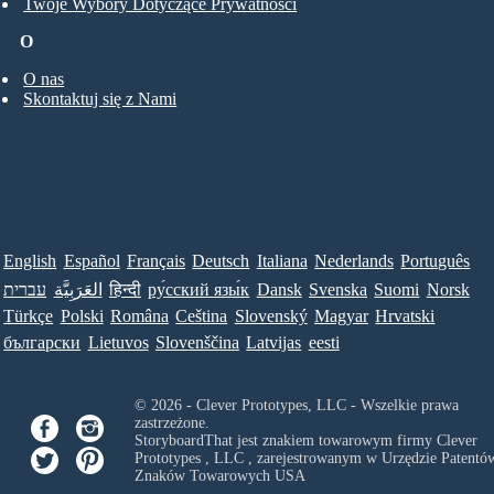
Twoje Wybory Dotyczące Prywatności
O
O nas
Skontaktuj się z Nami
English
Español
Français
Deutsch
Italiana
Nederlands
Português
Norsk
Suomi
Svenska
Dansk
ру́сский язы́к
हिन्दी
العَرَبِيَّة
עברית
Türkçe
Polski
Româna
Ceština
Slovenský
Magyar
Hrvatski
български
Lietuvos
Slovenščina
Latvijas
eesti
© 2026 - Clever Prototypes, LLC - Wszelkie prawa
zastrzeżone.
StoryboardThat jest znakiem towarowym firmy
Clever
Prototypes , LLC
, zarejestrowanym w Urzędzie Patentów
Znaków Towarowych USA