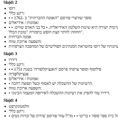
Slajd: 2
רוסו
רקע כללי:
• • סופר שוויצרי פורסם "האמנה החברתית" ב -1762
אמונות / אידיאלים:
• דמוקרטיה ישירה היא שיטת השלטון האידיאלית. • כל בני האדם שווים. •
החוזה: לוותר קצת חופש בתמורה "טובת הכלל".
אמנה חברתית
השפעה ארוכת טווח:
Slajd: 3
דידרו
רקע כללי:
• • פילוסוף וסופר צרפתי פרסם 'האנציקלופדיה' בשנת 1751
אֶנצִיקלוֹפֶּדִיָה
אמונות / אידיאלים:
• הרעיונות של ההשכלה יש לאסוף ובעל תפוצה רחבה.
השפעה ארוכת טווח:
• דידרו עזר להפיץ את רעיונות ההשכלה לאירופה המעמד הבינוני.
Slajd: 4
וולסטונקרפט
רקע כללי:
• מנהל בית ספר סופר • בריטי • • מו"ל עוזר פורסם 'צידוק של זכויות נשים