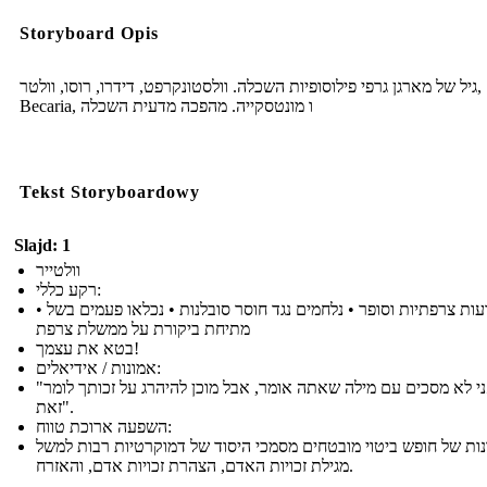
Storyboard Opis
גיל של מארגן גרפי פילוסופיות השכלה. וולסטונקרפט, דידרו, רוסו, וולטר,
Becaria, ו מונטסקייה. מהפכה מדעית השכלה
Tekst Storyboardowy
Slajd: 1
וולטייר
רקע כללי:
• הוגה דעות צרפתיות וסופר • נלחמים נגד חוסר סובלנות • נכלאו פעמים בשל
מתיחת ביקורת על ממשלת צרפת
בטא את עצמך!
אמונות / אידיאלים:
"אני לא מסכים עם מילה שאתה אומר, אבל מוכן להיהרג על זכותך לומר
זאת".
השפעה ארוכת טווח:
נות של חופש ביטוי מובטחים מסמכי היסוד של דמוקרטיות רבות למשל
מגילת זכויות האדם, הצהרת זכויות אדם, והאזרח.