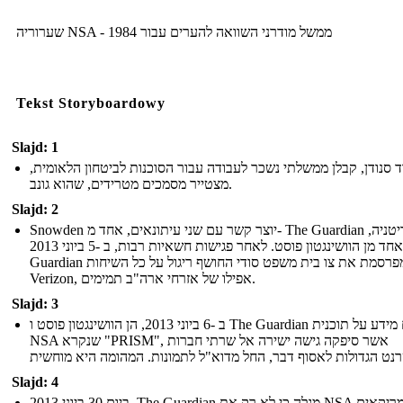
שערוריה NSA - ממשל מודרני השוואה להערים עבור 1984
Tekst Storyboardowy
Slajd: 1
ד סנודן, קבלן ממשלתי נשכר לעבודה עבור הסוכנות לביטחון הלאומית
מצטייר מסמכים מטרידים, שהוא גונב.
Slajd: 2
Snowden יוצר קשר עם שני עיתונאים, אחד מ- The Guardian בבריטניה,
ואחד מן הוושינגטון פוסט. לאחר פגישות חשאיות רבות, ב -5 ביוני 2013, The
Guardian מפרסמת את צו בית משפט סודי החושף ריגול על כל השיחות
Verizon, אפילו של אזרחי ארה"ב תמימים.
Slajd: 3
ב -6 ביוני 2013, הן הוושינגטון פוסט ו The Guardian לפרסם מידע על תוכנית
NSA שנקרא "PRISM", אשר סיפקה גישה ישירה אל שרתי חברות
Slajd: 4
ביום 30 ביוני 2013, The Guardian מגלה כי לא רק את NSA רגל אמריקאים