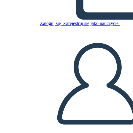
1984
Zaloguj się
Zarejestruj się jako nauczyciel
Skopiuj tę scenorys
STWÓRZ SCENORYS
ODTWARZANIE POKAZU SLAJDÓW
PRZECZYTAJ MI