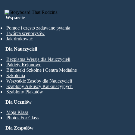
Wsparcie
Pomoc i często zadawane pytania
Twórca scenorysów
Jak drukować
Dla Nauczycieli
Bezpłatna Wersja dla Nauczycieli
Pakiety Rejonowe
Biblioteki Szkolne i Centra Medialne
Szkolenia
Wszystkie Zasoby dla Nauczycieli
Szablony Arkuszy Kalkulacyjnych
Szablony Plakatów
Dla Uczniów
Moja Klasa
Photos For Class
Dla Zespołów