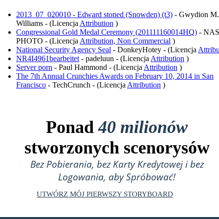
2013_07_020010 - Edward stoned (Snowden) (t3)
- Gwydion M.
Williams - (Licencja
Attribution
)
Congressional Gold Medal Ceremony (201111160014HQ)
- NA
PHOTO - (Licencja
Attribution, Non Commercial
)
National Security Agency Seal
- DonkeyHotey - (Licencja
Attrib
NR4I4961bearbeitet
- padeluun - (Licencja
Attribution
)
Server porn
- Paul Hammond - (Licencja
Attribution
)
The 7th Annual Crunchies Awards on February 10, 2014 in San
Francisco
- TechCrunch - (Licencja
Attribution
)
Ponad
40 milionów
stworzonych scenorysów
Bez Pobierania, bez Karty Kredytowej i bez
Logowania, aby Spróbować!
UTWÓRZ MÓJ PIERWSZY STORYBOARD