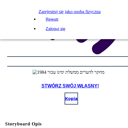
Zarejestruj się jako osoba fizyczna
Rejestr
Zaloguj się
STWÓRZ SWÓJ WŁASNY!
Kopia
Storyboard Opis