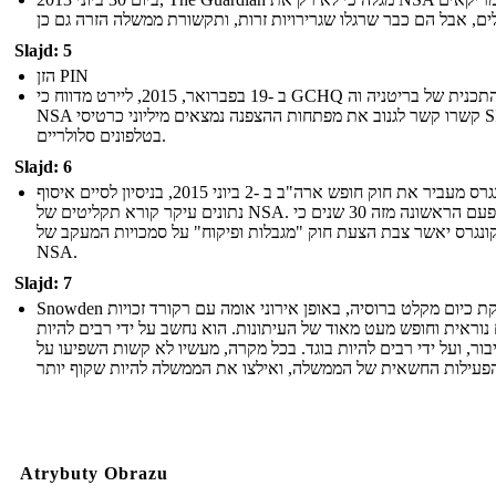
Slajd: 5
הזן PIN
ב -19 בפברואר, 2015, ליירט מדווח כי GCHQ התכנית של בריטניה וה-
NSA קשרו קשר לגנוב את מפתחות ההצפנה נמצאים מיליוני כרטיסי SIM
בטלפונים סלולריים.
Slajd: 6
הקונגרס מעביר את חוק חופש ארה"ב ב -2 ביוני 2015, בניסיון לסיים איסוף
נתונים עיקר קורא תקליטים של NSA. זו הפעם הראשונה מזה 30 שנים כי
ונגרס יאשר צבת הצעת חוק "מגבלות ופיקוח" על סמכויות המעקב של
NSA.
Slajd: 7
Snowden מוענקת כיום מקלט ברוסיה, באופן אירוני אומה עם רקורד זכויות
נוראית וחופש מעט מאוד של העיתונות. הוא נחשב על ידי רבים להיות
יבור, ועל ידי רבים להיות בוגד. בכל מקרה, מעשיו לא קשות השפיעו על
Atrybuty Obrazu