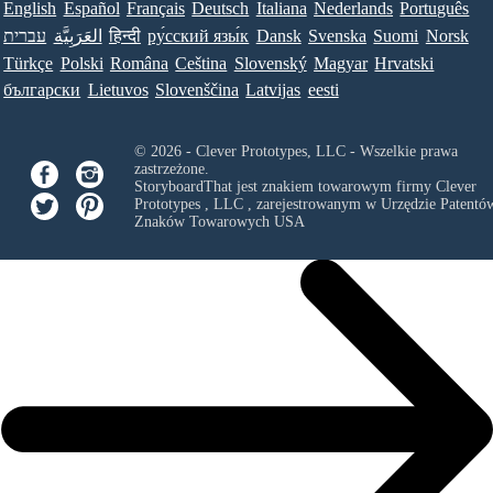
English
Español
Français
Deutsch
Italiana
Nederlands
Português
עברית
العَرَبِيَّة
हिन्दी
ру́сский язы́к
Dansk
Svenska
Suomi
Norsk
Türkçe
Polski
Româna
Ceština
Slovenský
Magyar
Hrvatski
български
Lietuvos
Slovenščina
Latvijas
eesti
© 2026 - Clever Prototypes, LLC - Wszelkie prawa
zastrzeżone.
StoryboardThat jest znakiem towarowym firmy
Clever
Prototypes , LLC
, zarejestrowanym w Urzędzie Patentów
Znaków Towarowych USA