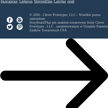
български
Lietuvos
Slovenščina
Latvijas
eesti
© 2026 - Clever Prototypes, LLC - Wszelkie prawa
zastrzeżone.
StoryboardThat jest znakiem towarowym firmy
Clever
Prototypes , LLC
, zarejestrowanym w Urzędzie Patentów
Znaków Towarowych USA