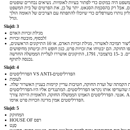
שפט היה במקום כדי לפתור בעיות לאומיות. נשיאים נבחרים שופטים
ם, אבל רק בהסכמת הסנאט. יתר על כן, את הפרטים של בית המשפט
יון נותרו מעורפלים כדי שיוכלו להתפתח עם הצרכים של האומה הולך
וגדל.
Slajd: 3
מגילת זכויות האדם
לבסוף, מובטח זכויות!
כדי ליצור תמיכה לאשרור, מגילת זכויות האדם, או 10 התיקונים הראשונים,
פו החוקה. הם יבטיחו את זכויות פרט, כגון חופש דת וביטחון מחיפושים
סבירים. ב -15 בדצמבר, 1791, התיקונים אושררו לעליית הממשלה החדשה
נכנסה לתוקף.
Slajd: 4
הפדרליסטים VS ANTI-הפדרליסטים
לעומת
 הקמתה של ועדת החוקה, חטיבות עדיין קיימות בעניין האשרור שלה.
שהעדיפו אותו נקראו הפדרליסטים. המתנגדים אליו היו-הפדרליסטים
אנטי. הפדרליסטים האמינו הממשלה החזקה, הלאומית הייתה צורך. Anti-
הפדרליסטים אמין מדינה וזכויות פרט אוימו.
Slajd: 5
המחוקק
HOUSE OF רפס
סֵנָט