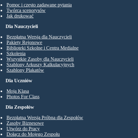
Pomoc i często zadawane pytania
Twórca scenorysów
Jak drukować
Dla Nauczycieli
Bezpłatna Wersja dla Nauczycieli
Pakiety Rejonowe
Biblioteki Szkolne i Centra Medialne
Szkolenia
Wszystkie Zasoby dla Nauczycieli
Szablony Arkuszy Kalkulacyjnych
Szablony Plakatów
Dla Uczniów
Moja Klasa
Photos For Class
Dla Zespołów
Bezpłatna Wersja Próbna dla Zespołów
Zasoby Biznesowe
Utwórz do Pracy
Dołącz do Mojego Zespołu