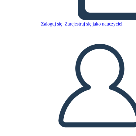
Skopiuj tę scenorys
Zaloguj się
Zarejestruj się jako nauczyciel
STWÓRZ SCENORYS
ODTWARZANIE POKAZU SLAJDÓW
PRZECZYTAJ MI