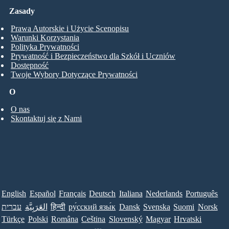
Zasady
Prawa Autorskie i Użycie Scenopisu
Warunki Korzystania
Polityka Prywatności
Prywatność i Bezpieczeństwo dla Szkół i Uczniów
Dostępność
Twoje Wybory Dotyczące Prywatności
O
O nas
Skontaktuj się z Nami
English
Español
Français
Deutsch
Italiana
Nederlands
Português
Norsk
Suomi
Svenska
Dansk
ру́сский язы́к
हिन्दी
العَرَبِيَّة
עברית
Türkçe
Polski
Româna
Ceština
Slovenský
Magyar
Hrvatski