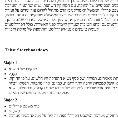
ריה של פדרליזם - שימוש גרף עכביש, תלמידים יוכלו להסביר ולנתח את
נים הבסיסיים של החוקה. עם המחוקק השתפר, נשיא שהוסמך, ומערכת
ט פדרלי, הממשל האמריקני מוקדם מתחיל לקרום עור וגידים על ועידת
וקה. על ידי בחינת כל היבט של כיצד הממשלה שהוקמה זה עתה נבנתה,
ים יוכלו לחזות ולנתח בדיוק מה שהופך את הממשל הפדרלי שלנו. בנוסף,
דנטים גם יבחנו חטיבות שעדיין קיימות לפני האשרור, כולל הפדרליסטים
לעומת טיעונים אנטי-הפדרליסט והתוספת של מגילת הזכויות.
Tekst Storyboardowy
Slajd: 1
תפקידו של הנשיא
מְנַהֵל
ת מאמרים, תפקידו של סניף נשיא ההנהלה היו חלשים. על פי החוקה,
 קיבל סמכויות הרבה יותר רחבות, כמו גם ארון מתפקד. הנשיא ייבחר
י מועצה אלקטורלית. לתקופה של ארבע שנים נקבעה, ובתחילה, נשיא
יכול להיבחר למספר כלשהו של תנאים.
Slajd: 2
בתי משפט פדרליים
מִשׁפָּטִי
 החוקה, מערכת המשפט הפדרלי נוצר. זה היה על מנת להבטיח מערכת