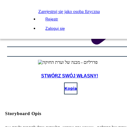
Zarejestruj się jako osoba fizyczna
Rejestr
Zaloguj się
STWÓRZ SWÓJ WŁASNY!
Kopia
Storyboard Opis