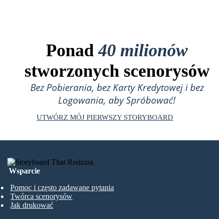
Ponad
40 milionów
stworzonych scenorysów
Bez Pobierania, bez Karty Kredytowej i bez
Logowania, aby Spróbować!
UTWÓRZ MÓJ PIERWSZY STORYBOARD
Wsparcie
Pomoc i często zadawane pytania
Twórca scenorysów
Jak drukować