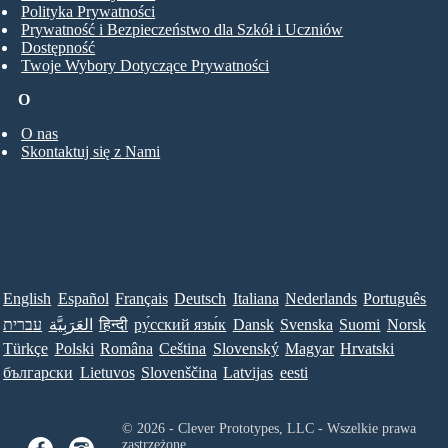
Polityka Prywatności
Prywatność i Bezpieczeństwo dla Szkół i Uczniów
Dostępność
Twoje Wybory Dotyczące Prywatności
O
O nas
Skontaktuj się z Nami
English
Español
Français
Deutsch
Italiana
Nederlands
Português
עברית
العَرَبِيَّة
हिन्दी
ру́сский язы́к
Dansk
Svenska
Suomi
Norsk
Türkçe
Polski
Româna
Ceština
Slovenský
Magyar
Hrvatski
български
Lietuvos
Slovenščina
Latvijas
eesti
© 2026 - Clever Prototypes, LLC - Wszelkie prawa
zastrzeżone.