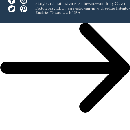
StoryboardThat jest znakiem towarowym firmy
Clever
Prototypes , LLC
, zarejestrowanym w Urzędzie Patentów
Znaków Towarowych USA