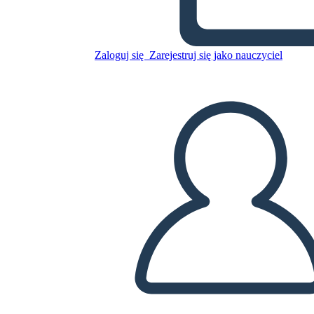
Skopiuj tę scenorys
Zaloguj się
Zarejestruj się jako nauczyciel
STWÓRZ SCENORYS
ODTWARZANIE POKAZU SLAJDÓW
PRZECZYTAJ MI