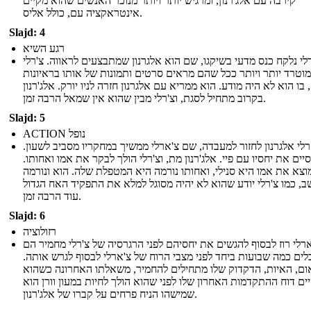
קירבה עם אלג'רנון, ומרגיש יותר ויותר מנוכר האנשים שהוא מקיים
אינטראקציה עם, כולל אליס.
Slajd: 4
רגע השיא
לי נלקח כנס מדעי בשיקגו, שם הוא אלגרנון שמתבצעים לראווה. צ'רלי
מוטרד יותר ויותר ככל שהם מראים סרטים ותמונות של אותו בראיונות
בו הוא לא היה מודע. הוא ממריא עם אלגרנון חזרה לניו יורק. אלג'רנון
בקרוב מתחיל לסגת, וצ'רלי מבין שהוא אין שמאל הרבה זמן.
Slajd: 5
ACTION נופל
ארלי אלגרנון לחזור למעבדה, שם צ'ארלי ממשיך במחקריו מסביב לשעון
סיים את יחסיו עם פיי. אלג'רנון מת, וצ'רלי הולך לבקר את אמו ואחותו
וצא את אמו היא סנילי, ואחותו נורמה היא המטפלת שלה. הוא ונורמה
שב, כמו צ'רלי יודע שהוא לא יהיה מסוגל למלא את התפקיד האח הגדול
עוד הרבה זמן.
Slajd: 6
רזולוציה
רלי רוז לבסוף להגשים את יחסיהם לפני הרגרסיה של צ'רלי מחמיר הם
בלים כמה שבועות ביחד לפני מצבי הרוח של צ'ארלי לבסוף לגרש אותה
ום, האיות, הדקדוק שלו מתחילים להחמיר, משאלתו האחרונה כשהוא
ים דוח ההתקדמות האחרון שלו לפני שהוא הולך לחיות במעון וורן הוא
שמישהו הניח פרחים על קברו של אלג'רנון.