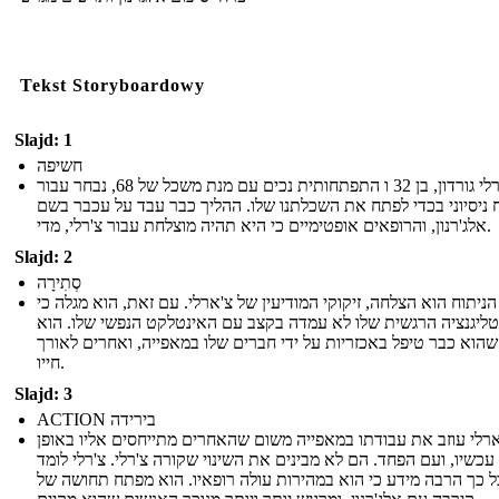
Tekst Storyboardowy
Slajd: 1
חשיפה
צ'רלי גורדון, בן 32 ו התפתחותית נכים עם מנת משכל של 68, נבחר עבור
ח ניסיוני בכדי לפתח את השכלתנו שלו. ההליך כבר עבד על עכבר בשם
אלג'רנון, והרופאים אופטימיים כי היא תהיה מוצלחת עבור צ'רלי, מדי.
Slajd: 2
סְתִירָה
הניתוח הוא הצלחה, זיקוקי המודיעין של צ'ארלי. עם זאת, הוא מגלה כי
טליגנציה הרגשית שלו לא עמדה בקצב עם האינטלקט הנפשי שלו. הוא
שהוא כבר טיפל באכזריות על ידי חברים שלו במאפייה, ואחרים לאורך
חייו.
Slajd: 3
ACTION בירידה
רלי עוזב את עבודתו במאפייה משום שהאחרים מתייחסים אליו באופן
 עכשיו, ועם הפחד. הם לא מבינים את השינוי שקורה צ'רלי. צ'רלי לומד
ל כך הרבה מידע כי הוא במהירות עולה רופאיו. הוא מפתח תחושה של