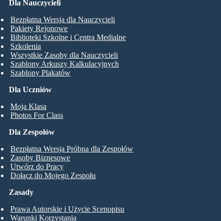
Dla Nauczycieli
Bezpłatna Wersja dla Nauczycieli
Pakiety Rejonowe
Biblioteki Szkolne i Centra Medialne
Szkolenia
Wszystkie Zasoby dla Nauczycieli
Szablony Arkuszy Kalkulacyjnych
Szablony Plakatów
Dla Uczniów
Moja Klasa
Photos For Class
Dla Zespołów
Bezpłatna Wersja Próbna dla Zespołów
Zasoby Biznesowe
Utwórz do Pracy
Dołącz do Mojego Zespołu
Zasady
Prawa Autorskie i Użycie Scenopisu
Warunki Korzystania