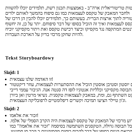
ת טריטוריאלית ארה"ב - באמצעות תכנון רשת, תלמידים יוכלו להשוות
ולחבר המאבק של טקסס לעצמאות כמו גם סיפוח בהמשך לאותם ילדים
וריה לתוך ארצות הברית. בעשותם כך, תלמידים יוכלו להבין הן דרכו של
סס לעצמאות ואיך זה הוביל בסופו של דבר סיפוחם. יתר על כן, זה יחשוף
טים המתקפה נגד מקסיקו וכיצד רכישת טקסס ואת ויתור מקסיקני יוכיח
להיות שחקן מרכזי בדיון על הארכת העבדות.
Tekst Storyboardowy
Slajd: 1
זו האדמה שלנו עצמאית!
יוסטון וסטיבן אוסטין הוביל את ההסתערות לעצמאות, עוזר דיקטטור
בוסה מקסיקני וכלליות אנטוניו לופז דה סנטה אנה. הגיבור עממי דייבי
ט השתתף גם, ומת, במאבק לעצמאות טקסנית. נשיאי מרטין ואן ביורן
וג'ון טיילר הציעו תמיכה וקשרים דיפלומטיים לרפובליקה העצמאית.
Slajd: 2
זכור את אלאמו!
וע מרכזי של המאבק של טקסס לעצמאות היה הקרב הסמלי של אלמו.
ל תבוסה גדולה, הטקסנים השתמשה בסיסמה "זכור את אלאמו!" כמו
ריאת הגיוס בסופו של דבר להביס כוחות מקסיקניים ב קרב סן חסינטו.