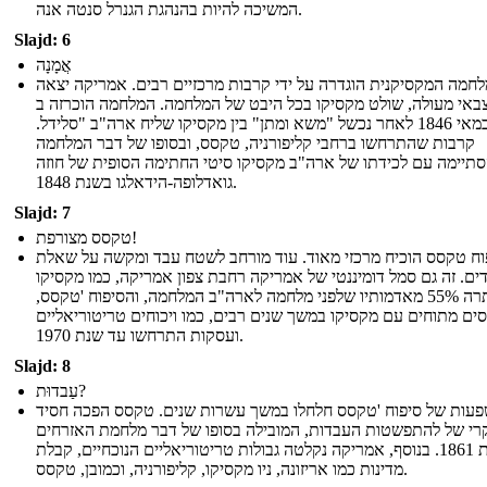
המשיכה להיות בהנהגת הגנרל סנטה אנה.
Slajd: 6
אֲמָנָה
חמה המקסיקנית הוגדרה על ידי קרבות מרכזיים רבים. אמריקה יצאה
באי מעולה, שולט מקסיקו בכל היבט של המלחמה. המלחמה הוכרזה ב
-13 במאי 1846 לאחר נכשל "משא ומתן" בין מקסיקו שליח ארה"ב "סלידל.
קרבות שהתרחשו ברחבי קליפורניה, טקסס, ובסופו של דבר המלחמה
תיימה עם לכידתו של ארה"ב מקסיקו סיטי החתימה הסופית של חוזה
גואדלופה-הידאלגו בשנת 1848.
Slajd: 7
טקסס מצורפת!
וח טקסס הוכיח מרכזי מאוד. עוד מורחב לשטח עבד ומקשה על שאלת
ים. זה גם סמל דומיננטי של אמריקה רחבת צפון אמריקה, כמו מקסיקו
ויתרה 55% מאדמותיו שלפני מלחמה לארה"ב המלחמה, והסיפוח 'טקסס,
סים מתוחים עם מקסיקו במשך שנים רבים, כמו ויכוחים טריטוריאליים
ועסקות התרחשו עד שנת 1970.
Slajd: 8
עַבדוּת?
עות של סיפוח 'טקסס חלחלו במשך עשרות שנים. טקסס הפכה חסיד
רי של להתפשטות העבדות, המובילה בסופו של דבר מלחמת האזרחים
בשנת 1861. בנוסף, אמריקה נקלטה גבולות טריטוריאליים הנוכחיים, קבלת
מדינות כמו אריזונה, ניו מקסיקו, קליפורניה, וכמובן, טקסס.