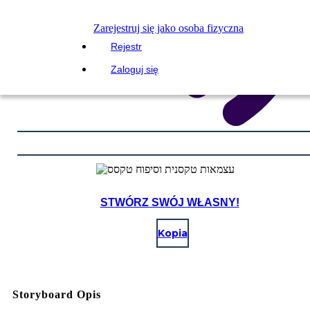
Zarejestruj się jako osoba fizyczna
Rejestr
Zaloguj się
STWÓRZ SWÓJ WŁASNY!
Kopia
Storyboard Opis