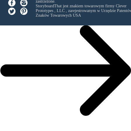
zastrzeżone.
StoryboardThat jest znakiem towarowym firmy
Clever
Prototypes , LLC
, zarejestrowanym w Urzędzie Patentów
Znaków Towarowych USA