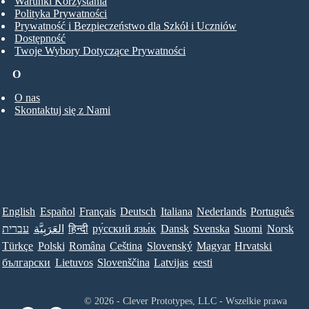
Warunki Korzystania
Polityka Prywatności
Prywatność i Bezpieczeństwo dla Szkół i Uczniów
Dostępność
Twoje Wybory Dotyczące Prywatności
O
O nas
Skontaktuj się z Nami
English
Español
Français
Deutsch
Italiana
Nederlands
Português
Norsk
Suomi
Svenska
Dansk
ру́сский язы́к
हिन्दी
العَرَبِيَّة
עברית
Türkçe
Polski
Româna
Ceština
Slovenský
Magyar
Hrvatski
български
Lietuvos
Slovenščina
Latvijas
eesti
© 2026 - Clever Prototypes, LLC - Wszelkie prawa