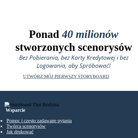
Ponad
40 milionów
stworzonych scenorysów
Bez Pobierania, bez Karty Kredytowej i bez
Logowania, aby Spróbować!
UTWÓRZ MÓJ PIERWSZY STORYBOARD
Wsparcie
Pomoc i często zadawane pytania
Twórca scenorysów
Jak drukować