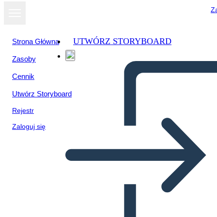
Za
UTWÓRZ STORYBOARD
Strona Główna
Zasoby
Cennik
Utwórz Storyboard
Rejestr
Zaloguj się