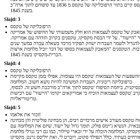
טקסס קיים בתור הרפובליקה של טקסס מ 1836 עד סיפוחם לתוך ארה"ב
בשנת 1845.
Slajd: 3
הרפובליקה של טקסס
בק של טקסס לעצמאות הוא חלק משמעותי של החיפוש של אמריקה
 "הייעוד". על ידי הבסת מקסיקו, טקסנים בקרוב הזדהה עם אמריקה.
להגדיל ולשמר העבדות ישחק תפקיד מרכזי בשאלה עבדה במשך שנים
בות. הטקסנים "המאבק לעצמאות בסופו של דבר יוביל מלחמת ארצות
הברית-מקסיקו בשנת 1845.
Slajd: 4
הרפובליקה של טקסס
השפעות של העצמאות 'טקסס היו עצומות. אפילו בזמן טקסס מקיימת
כרפובליקה ריבונית, העבדות המשיכה להיות נושא חשוב. המלחמה
יקנית, ביוזמת הסיפוח 'טקסס לתוך ארה"ב מורכבת חשש זה. לבסוף,
רב 'טקסס לעצמאות הוכיח כי אמריקאים יקדמו "הייעוד" עם רכישות
טריטוריאליות.
Slajd: 5
זכור את אלאמו!
וח טקסס מעורב אישים מרכזיים רבים, הן מבחינה פוליטית והן מבחינה
באית. הנשיא ג'יימס פולק, תומך גדול של ייעוד, שיזם את המלחמה עם
קסיקו. המלחמה הובלה על ידי זכארי טיילור, כמו גם רבי גנרלי מלחמת
זרחים בעתיד, כולל וינפילד סקוט, רוברט לי, ואת יוליסס גרנט. מקסיקו