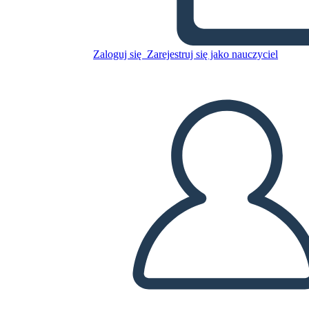
עצמאות טקסנית וסיפוח טקסס
Zaloguj się
Zarejestruj się jako nauczyciel
Skopiuj tę scenorys
STWÓRZ SCENORYS
ODTWARZANIE POKAZU SLAJDÓW
PRZECZYTAJ MI