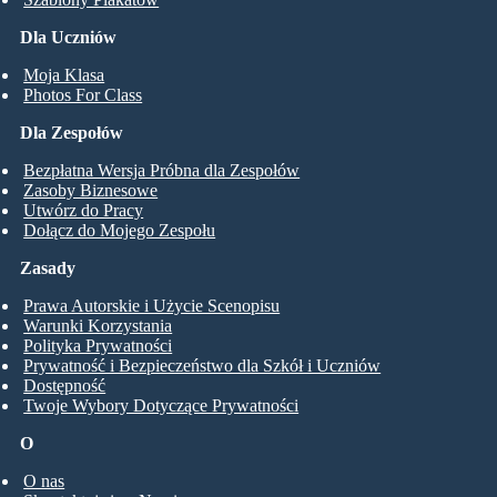
Dla Uczniów
Moja Klasa
Photos For Class
Dla Zespołów
Bezpłatna Wersja Próbna dla Zespołów
Zasoby Biznesowe
Utwórz do Pracy
Dołącz do Mojego Zespołu
Zasady
Prawa Autorskie i Użycie Scenopisu
Warunki Korzystania
Polityka Prywatności
Prywatność i Bezpieczeństwo dla Szkół i Uczniów
Dostępność
Twoje Wybory Dotyczące Prywatności
O
O nas