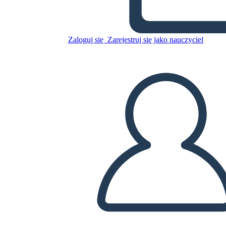
Skopiuj tę scenorys
Zaloguj się
Zarejestruj się jako nauczyciel
STWÓRZ SCENORYS
ODTWARZANIE POKAZU SLAJDÓW
PRZECZYTAJ MI