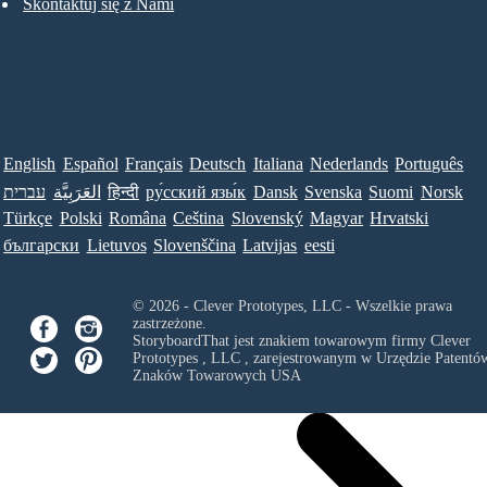
Skontaktuj się z Nami
English
Español
Français
Deutsch
Italiana
Nederlands
Português
עברית
العَرَبِيَّة
हिन्दी
ру́сский язы́к
Dansk
Svenska
Suomi
Norsk
Türkçe
Polski
Româna
Ceština
Slovenský
Magyar
Hrvatski
български
Lietuvos
Slovenščina
Latvijas
eesti
© 2026 - Clever Prototypes, LLC - Wszelkie prawa
zastrzeżone.
StoryboardThat jest znakiem towarowym firmy
Clever
Prototypes , LLC
, zarejestrowanym w Urzędzie Patentów
Znaków Towarowych USA