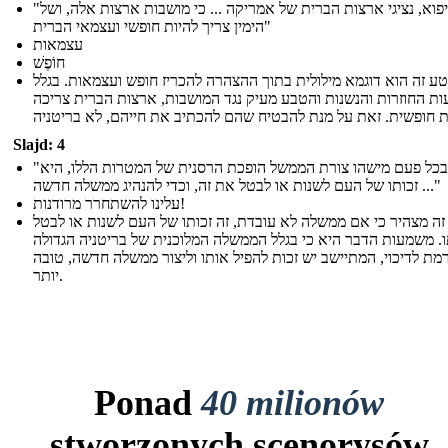
"אנו, איפוא, נציגי ארצות הברית של אמריקה ... כי מושבות ארצות אלה, ושל
הימין צריך להיות חופשי ועצמאי הברית"
עצמאות
חוֹפֶשׁ
ע זה הוא דוגמא מילולית בתוך ההצהרה להכריז חופש ועצמאות. בגלל
ות החוזרות והנשנות והטבע מעיק נגד המושבות, ארצות הברית צריכה
Slajd: 4
"שבכל פעם מישהו צורת הממשל הופכת הרסנית של המטרות הללו, היא
זכותו של העם לשנות או לבטל את זה, וכדי להנהיג ממשלה חדשה ..."
עלינו להשתחרר מרודנות!
ה מצהיר כי אם ממשלה לא עובדת, זה זכותו של העם לשנות או לבטל
. משמעות הדבר היא כי בגלל הממשלה המלוכנית של בריטניה הגדולה
רמת לדיכוי, המתיישב יש זכות להפיל אותו וליצור ממשלה חדשה, טובה
יותר.
Ponad
40 milionów
stworzonych scenorysów