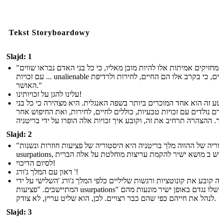
Tekst Storyboardowy
Slajd: 1
"אנחנו מחזיקים אמיתות אלו להיות מובן מאליו, כי כל בני האדם נבראו שווים
... עם זכויות unalienable מסוימים, כי בקרב אלו הם החיים, לחירות ולרדיפת
האושר."
עלינו להגן על זכויותינו!
 זה הוא אחד המוכרים ביותר בשפה האנגלית. היא מצהירה כי כל בני
 נולדים עם זכויות טבעיות, כוללים לחיים, לחירות, ואת החיפוש אחר
Slajd: 2
"ההיסטוריה של ההווה מלך בריטניה היא היסטוריה של פציעות חוזרות ונשנות
לסיום הדיכוי!
דאון עם המלך ג'ורג '!
 קובע את קונוטציות ורגשות שליליים כלפי המלך ג'ורג 'השלישי על ידי
המתיישבים. "פציעות usurpations" חזר שלו נגדם באופן ישיר מונעות מהם
לנהל את חייהם כפי שהם כבר רצויים. לכן, הוא שליט עריץ, לא צודק.
Slajd: 3