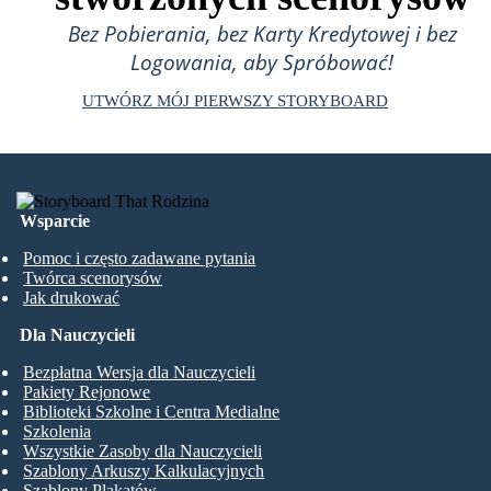
Bez Pobierania, bez Karty Kredytowej i bez
Logowania, aby Spróbować!
UTWÓRZ MÓJ PIERWSZY STORYBOARD
Wsparcie
Pomoc i często zadawane pytania
Twórca scenorysów
Jak drukować
Dla Nauczycieli
Bezpłatna Wersja dla Nauczycieli
Pakiety Rejonowe
Biblioteki Szkolne i Centra Medialne
Szkolenia
Wszystkie Zasoby dla Nauczycieli
Szablony Arkuszy Kalkulacyjnych
Szablony Plakatów