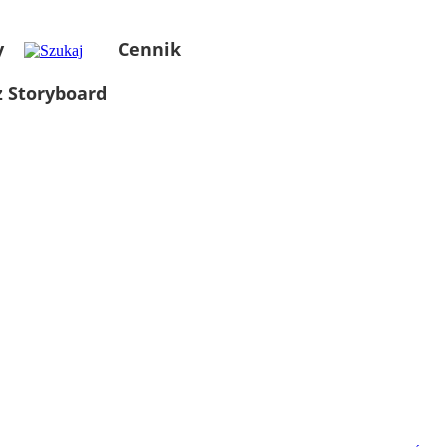
y
Cennik
 Storyboard