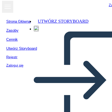
Za
UTWÓRZ STORYBOARD
Strona Główna
Zasoby
Cennik
Utwórz Storyboard
Rejestr
Zaloguj się