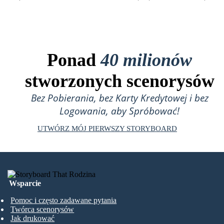
Ponad
40 milionów
stworzonych scenorysów
Bez Pobierania, bez Karty Kredytowej i bez
Logowania, aby Spróbować!
UTWÓRZ MÓJ PIERWSZY STORYBOARD
Wsparcie
Pomoc i często zadawane pytania
Twórca scenorysów
Jak drukować