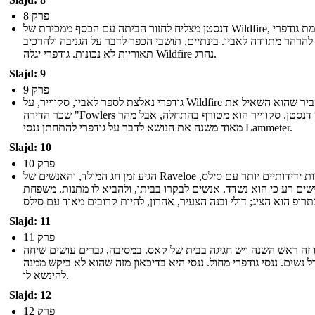
פרק 8
דנסטן מצליח לחזור הביתה עם הכסף ממכירת של Wildfire, הגורמת גודפרי
להרהר מתוודה לאביו. בינתיים, תושבי הכפר לדבר על הגניבה ולהרכיב
תאוריות לא נכונות. גודפרי יגלה Wildfire נהרג.
Slajd: 9
פרק 9
גודפרי נאלצת לספר לאביו, סקווייר, על Wildfire ולהסביר שהוא השאיל את
שכר הדירה "Fowlers כדי דנסטן. סקווייר הוא מטורף בהתחלה, אבל מהר
מאוד משנה את הנושא לדבר על גודפרי להתחתן ננסי Lammeter.
Slajd: 10
פרק 10
הגיע זמן חג המולד, והאנשים של Raveloe להיות ידידותיים יותר עם סילס,
שים רע כי הוא נשדד. אנשים לבקרו בביתו, ולהביא לו מתנות. משפחת
Slajd: 11
פרק 11
 זה ראש השנה ויש חגיגה בבית של קאס. במסיבה, גברים עושים שיחה
ל נשים. ננסי גודפרי מחול. ננסי היא בדיכאון מזה שהוא לא ביקש ממנה
להינשא לו.
Slajd: 12
פרק 12