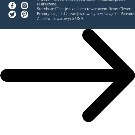
zastrzeżone.
StoryboardThat jest znakiem towarowym firmy
Clever
Prototypes , LLC
, zarejestrowanym w Urzędzie Patentów
Znaków Towarowych USA