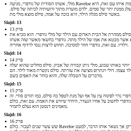
מולי, אשתו הסודית של גודפרי, מגיעה Raveloe להתעמת איתו עם זאת, היא
לג ממנת יתר של סמים. ילדם מועדת מתוך זרועותיה לביתה של סילס.
כאשר סילס מגלה הילד, היא בוכה על אמה, סילס מוצא מולי מת.
Slajd: 13
פרק 13
סילס ממהרת אל הבית האדום עם הילד של מולי גודפרי. הוא מביא את
 אשר מבטא את אמו של הילד מתה. גודפרי בחשאי מאשר שזה אשתו
וילדיו. עם זאת, גודפרי חוזר למסיבה, תחוש לרצות ננסי לרדוף אחריה.
Slajd: 14
פרק 14
יותר באותו שבוע, מולי ניתן קבורה של אביון. סילס מחליט שהוא יעלה
ד עצמו. דולי וינתרופ מציעה את עזרתה. סילס נקשרת מאוד לילד. הם
מדברים על הטבלה שלה, והוא בוחר את האפים בשם.
Slajd: 15
פרק 15
דפרי נדר לפקוח עין על אף ועל מנת לטפל בה סילס, כמו תורם סודי. זה
ודפרי לחשוב על אחיו הנעדר, היחיד שיודע את האמת. עם זאת, כולם
מאמינים דנסטן הוא נעלם לתמיד.
Slajd: 16
פרק 16
שש עשר שנים לעבור. כולם Raveloe הזדקן אך נשאר אותו הדבר, למעט