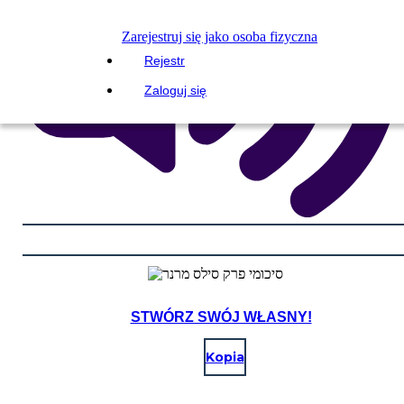
Zarejestruj się jako osoba fizyczna
Rejestr
Zaloguj się
STWÓRZ SWÓJ WŁASNY!
Kopia