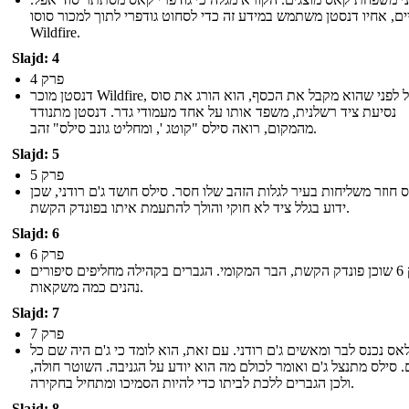
ים, אחיו דנסטן משתמש במידע זה כדי לסחוט גודפרי לתוך למכור סוסו,
Wildfire.
Slajd: 4
פרק 4
דנסטן מוכר Wildfire, אבל לפני שהוא מקבל את הכסף, הוא הורג את סוס
נסיעת ציד רשלנית, משפד אותו על אחד מעמודי גדר. דנסטן מתנודד
מהמקום, רואה סילס "קוטג ', ומחליט גונב סילס" זהב.
Slajd: 5
פרק 5
 חוזר משליחות בעיר לגלות הזהב שלו חסר. סילס חושד ג'ם רודני, שכן
ידוע בגלל ציד לא חוקי והולך להתעמת איתו בפונדק הקשת.
Slajd: 6
פרק 6
פרק 6 שוכן פונדק הקשת, הבר המקומי. הגברים בקהילה מחליפים סיפורים
נהנים כמה משקאות.
Slajd: 7
פרק 7
אס נכנס לבר ומאשים ג'ם רודני. עם זאת, הוא לומד כי ג'ם היה שם כל
. סילס מתנצל ג'ם ואומר לכולם מה הוא יודע על הגניבה. השוטר חולה,
ולכן הגברים ללכת לביתו כדי להיות הסמיכו ומתחיל בחקירה.
Slajd: 8