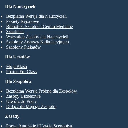
Dla Nauczycieli
Bezpłatna Wersja dla Nauczycieli
Pakiety Rejonowe
Biblioteki Szkolne i Centra Medialne
Szkolenia
Wszystkie Zasoby dla Nauczycieli
Szablony Arkuszy Kalkulacyjnych
Szablony Plakatów
Dla Uczniów
Moja Klasa
Photos For Class
Dla Zespołów
Bezpłatna Wersja Próbna dla Zespołów
Zasoby Biznesowe
Utwórz do Pracy
Dołącz do Mojego Zespołu
Zasady
Prawa Autorskie i Użycie Scenopisu