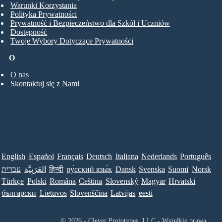
Warunki Korzystania
Polityka Prywatności
Prywatność i Bezpieczeństwo dla Szkół i Uczniów
Dostępność
Twoje Wybory Dotyczące Prywatności
O
O nas
Skontaktuj się z Nami
English
Español
Français
Deutsch
Italiana
Nederlands
Português
Norsk
Suomi
Svenska
Dansk
ру́сский язы́к
हिन्दी
العَرَبِيَّة
עברית
Türkçe
Polski
Româna
Ceština
Slovenský
Magyar
Hrvatski
български
Lietuvos
Slovenščina
Latvijas
eesti
© 2026 - Clever Prototypes, LLC - Wszelkie prawa