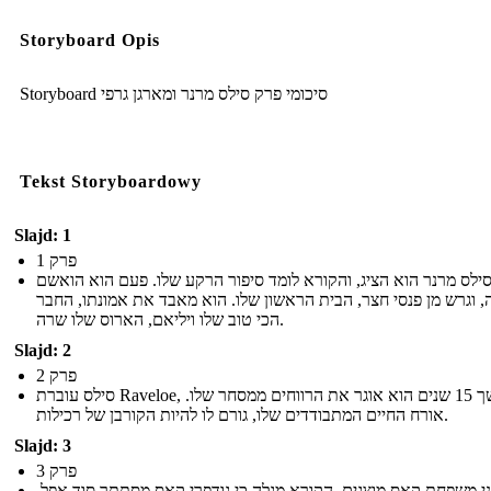
Storyboard Opis
Storyboard סיכומי פרק סילס מרנר ומארגן גרפי
Tekst Storyboardowy
Slajd: 1
פרק 1
ילס מרנר הוא הציג, והקורא לומד סיפור הרקע שלו. פעם הוא הואשם
ה, וגרש מן פנסי חצר, הבית הראשון שלו. הוא מאבד את אמונתו, החבר
הכי טוב שלו ויליאם, הארוס שלו שרה.
Slajd: 2
פרק 2
סילס עוברת Raveloe, ובמשך 15 שנים הוא אוגר את הרווחים ממסחר שלו.
אורח החיים המתבודדים שלו, גורם לו להיות הקורבן של רכילות.
Slajd: 3
פרק 3
י משפחת קאס מוצגים. הקורא מגלה כי גודפרי קאס מסתתר סוד אפל.