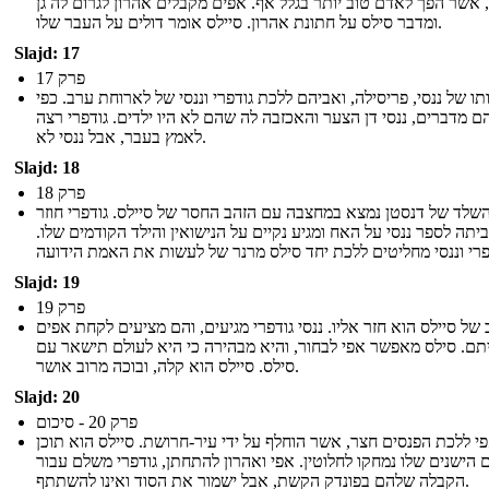
 אשר הפך לאדם טוב יותר בגלל אף. אפים מקבלים אהרון לגרום לה גן
ומדבר סילס על חתונת אהרון. סיילס אומר דולים על העבר שלו.
Slajd: 17
פרק 17
ו של ננסי, פריסילה, ואביהם ללכת גודפרי וננסי של לארוחת ערב. כפי
 מדברים, ננסי דן הצער והאכזבה לה שהם לא היו ילדים. גודפרי רצה
לאמץ בעבר, אבל ננסי לא.
Slajd: 18
פרק 18
שלד של דנסטן נמצא במחצבה עם הזהב החסר של סיילס. גודפרי חוזר
יתה לספר ננסי על האח ומגיע נקיים על הנישואין והילד הקודמים שלו.
Slajd: 19
פרק 19
של סיילס הוא חזר אליו. ננסי גודפרי מגיעים, והם מציעים לקחת אפים
תם. סילס מאפשר אפי לבחור, והיא מבהירה כי היא לעולם תישאר עם
סילס. סיילס הוא קלה, ובוכה מרוב אושר.
Slajd: 20
פרק 20 - סיכום
י ללכת הפנסים חצר, אשר הוחלף על ידי עיר-חרושת. סיילס הוא תוכן
 הישנים שלו נמחקו לחלוטין. אפי ואהרון להתחתן, גודפרי משלם עבור
הקבלה שלהם בפונדק הקשת, אבל ישמור את הסוד ואינו להשתתף.