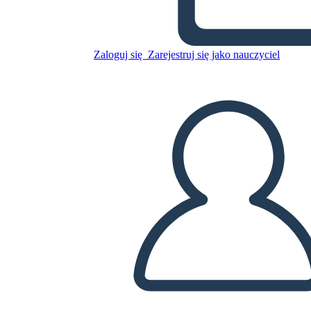
Graveyard
Zaloguj się
Zarejestruj się jako nauczyciel
Skopiuj tę scenorys
STWÓRZ SCENORYS
ODTWARZANIE POKAZU SLAJDÓW
PRZECZYTAJ MI