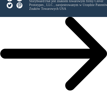
StoryboardThat jest znakiem towarowym firmy
Clever
Prototypes , LLC
, zarejestrowanym w Urzędzie Patentów
Znaków Towarowych USA