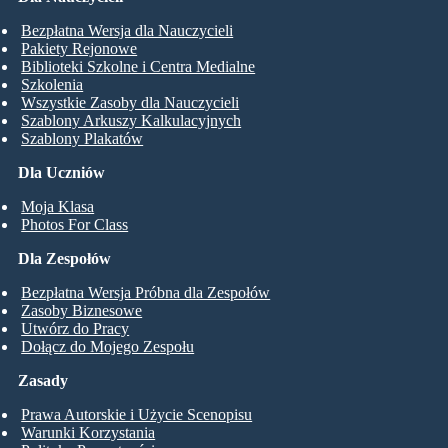
Bezpłatna Wersja dla Nauczycieli
Pakiety Rejonowe
Biblioteki Szkolne i Centra Medialne
Szkolenia
Wszystkie Zasoby dla Nauczycieli
Szablony Arkuszy Kalkulacyjnych
Szablony Plakatów
Dla Uczniów
Moja Klasa
Photos For Class
Dla Zespołów
Bezpłatna Wersja Próbna dla Zespołów
Zasoby Biznesowe
Utwórz do Pracy
Dołącz do Mojego Zespołu
Zasady
Prawa Autorskie i Użycie Scenopisu
Warunki Korzystania