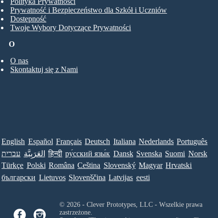
Polityka Prywatności
Prywatność i Bezpieczeństwo dla Szkół i Uczniów
Dostępność
Twoje Wybory Dotyczące Prywatności
O
O nas
Skontaktuj się z Nami
English
Español
Français
Deutsch
Italiana
Nederlands
Português
עברית
العَرَبِيَّة
हिन्दी
ру́сский язы́к
Dansk
Svenska
Suomi
Norsk
Türkçe
Polski
Româna
Ceština
Slovenský
Magyar
Hrvatski
български
Lietuvos
Slovenščina
Latvijas
eesti
© 2026 - Clever Prototypes, LLC - Wszelkie prawa
zastrzeżone.