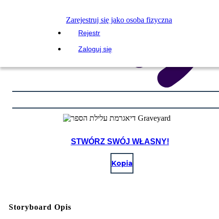
Zarejestruj się jako osoba fizyczna
Rejestr
Zaloguj się
STWÓRZ SWÓJ WŁASNY!
Kopia
Storyboard Opis