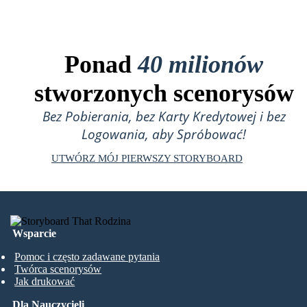
Ponad
40 milionów
stworzonych scenorysów
Bez Pobierania, bez Karty Kredytowej i bez
Logowania, aby Spróbować!
UTWÓRZ MÓJ PIERWSZY STORYBOARD
Wsparcie
Pomoc i często zadawane pytania
Twórca scenorysów
Jak drukować
Dla Nauczycieli