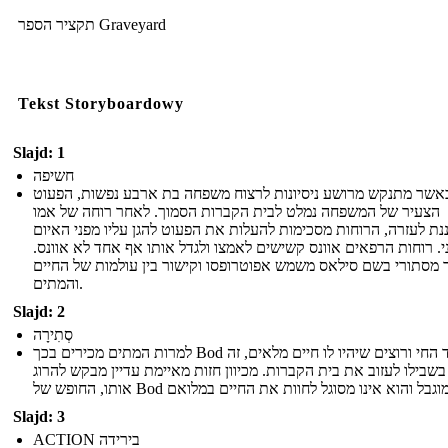
תקציר הספר Graveyard
Tekst Storyboardowy
Slajd: 1
חשיפה
אשר מתנקש מרושע ניסיונות לרצוח משפחה בת ארבע נפשות, הפעוט
הצעיר של המשפחה נמלט לבית הקברות הסמוך. לאחר רוחה של אמו
ת לעזרה, הרוחות מסכימות להעלות את הפעוט להגן עליו מפני האיום
י. רוחות הרפאים אוונס קשישים לאמצו ולגדל אותו אף אחד לא אוונס
ר מסתורי בשם סילאס משמש אפוטרופסו וקישור בין עולמות של החיים
והמתים.
Slajd: 2
סְתִירָה
למרות המתים מכירים בכך Bod הוא ילד החי ורוצים שיהיו לו חיים מלאים, זה
שבילו לעזוב את בית הקברות. מכיוון חזות מאיימת עדיין מבקש להרוג
Slajd: 3
ACTION בירידה