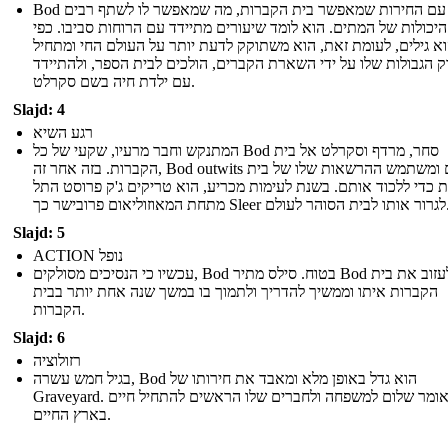
Bod גדל עם החירות שמאפשר בית הקברות, מה שמאפשר לו לשתף רבים
יכולות של המתים. הוא לומד שיעורים מתיידד עם הרוחות סביבו. כפי
א גילים, לעומת זאת, הוא משתוקק לדעת יותר על העולם החי ומתחיל
ק הגבולות שלו על ידי השארת הקברים, הולכים לבית הספר, ולהתיידד
עם ילדת חיה בשם סקרלט.
Slajd: 4
רגע השיא
המתנקש וחבר מרעיו, שקעי של כל Bod סחר, מרדף וסקרלט אל בית
הקברות. בזה אחר זה, Bod outwits אותם ומשתמש ההרשאות שלו של בית
 כדי ללכוד אותם. בשנת לעימות מכריע, הוא טריקים ג'ק פרוסט התל
מתחת המאוזוליאום פרובישר כך Sle
Slajd: 5
ACTION נופל
עכשיו כי הנסיכים מסולקים, Bod בטוח. סילס מתיר Bod לעזוב את בית
הקברות איתו וממשיך להדריך ולתמוך בו במשך שנה אחת יותר בבית
הקברות.
Slajd: 6
רזולוציה
בגיל חמש עשרה, Bod הוא גדל באופן מלא ומאבד את חירותו של
Graveyard. הוא אומר שלום למשפחה ולחברים שלו הראשים להתחיל חיים
בארץ החיים.