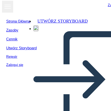
Za
UTWÓRZ STORYBOARD
Strona Główna
Zasoby
Cennik
Utwórz Storyboard
Rejestr
Zaloguj się
דיאגרמת עלילת הספר