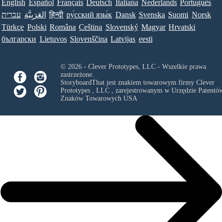
English
Español
Français
Deutsch
Italiana
Nederlands
Português
Norsk
Suomi
Svenska
Dansk
ру́сский язы́к
हिन्दी
العَرَبِيَّة
עברית
Türkçe
Polski
Româna
Ceština
Slovenský
Magyar
Hrvatski
български
Lietuvos
Slovenščina
Latvijas
eesti
© 2026 - Clever Prototypes, LLC - Wszelkie prawa
zastrzeżone.
StoryboardThat jest znakiem towarowym firmy
Clever
Prototypes , LLC
, zarejestrowanym w Urzędzie Patentów
Znaków Towarowych USA