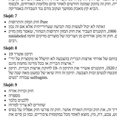
ת. חוק זה נחקק שמונה חודשים לאחר סיום מלחמת האזרחים, ולבסוף
הביא קץ מאבק ממושך ועקוב מדם נגד העבדות באמריקה.
Slajd: 7
חוק המזון והתרופות Pure
אתה לא יכול לעשות כזה תביעה שערורייתית אלא אם זה נכון!
בשנת 1906, הקונגרס העביר את חוק המזון ותרופות הטהור, שאסר מזון מזיק
mislabeled וסמים. חוק זה מוגן אזרחים מן הצריכה של מוצרים מזיקים וזהמו
רבים.
Slajd: 8
19 תיקון אשרר
"זכותם של אזרחי ארצות הברית בהצבעה לא תישלל או מקוצרת על ידי
ארצות הברית או בכל מדינה מחמת מינם."
בשנת 1920, הקונגרס אשרר את התיקון ה -19 לחוקת ארצות הברית. תיקון
מובטח לנשים זכות הצבעה. תיקון זה היה שיאו של כמעט מאה שנה של
עבודה "נשים suffragists.
Slajd: 9
חוק זכויות אזרח
מספרה
ללבנים בלבד
שחורים לא צריך למרוח
ך זה, את חוק זכויות האזרח אושר. חוק זה פורעי חוק אפליה על בסיס
זע, צבע, דת, מין, מוצא לאומי מכל במקומות ציבוריים. כמו כן סיים את