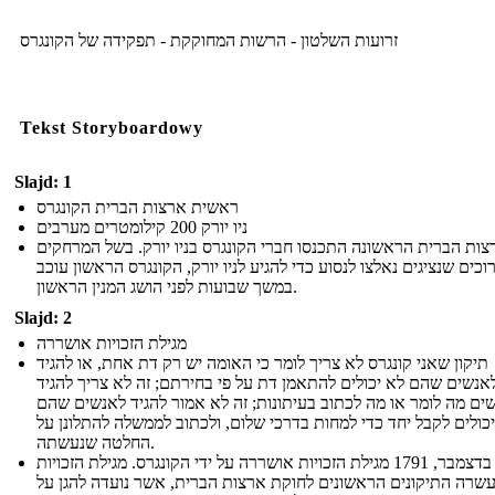
זרועות השלטון - הרשות המחוקקת - תפקידה של הקונגרס
Tekst Storyboardowy
Slajd: 1
ראשית ארצות הברית הקונגרס
ניו יורק 200 קילומטרים מערבים
צות הברית הראשונה התכנסו חברי הקונגרס בניו יורק. בשל המרחקים
כים שנציגים נאלצו לנסוע כדי להגיע לניו יורק, הקונגרס הראשון עוכב
במשך שבועות לפני הושג המנין הראשון.
Slajd: 2
מגילת הזכויות אושררה
תיקון שאני קונגרס לא צריך לומר כי האומה יש רק דת אחת, או להגיד
אנשים שהם לא יכולים להתאמן דת על פי בחירתם; זה לא צריך להגיד
ים מה לומר או מה לכתוב בעיתונות; זה לא אמור להגיד לאנשים שהם
יכולים לקבל יחד כדי למחות בדרכי שלום, ולכתוב לממשלה להתלונן על
החלטה שנעשתה.
ב -15 בדצמבר, 1791 מגילת הזכויות אושררה על ידי הקונגרס. מגילת הזכויות
שרה התיקונים הראשונים לחוקת ארצות הברית, אשר נועדה להגן על