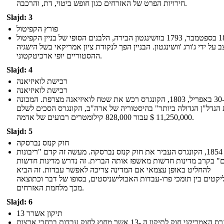
חירויות הפרט של האזרחים כגון חופש ביטוי, דת, והרכבה.
Slajd: 3
פורץ הקפיטול
ב -18 בספטמבר, 1793 בוושינגטון הבירה, הלבנים הסופי של בניין הקפיטול
ב על ידי ג'ורג 'וושינגטון. הבניין הפך לנקודת ציון אמריקאי בשל הישגיה
ההסטוריים יופי ארכיטקטוני.
Slajd: 4
רכישת לואיזיאנה
רכישת לואיזיאנה
ב -30 באפריל, 1803, הקונגרס רכש את שטח לואיזיאנה מצרפת. המכונה
הנדל"ן הגדולה ביותר" בהיסטוריה של ארה"ב, הקונגרס הסכים לשלם
11,250,000 $ עבור 828,000 קילומטרים רבועים של אדמה.
Slajd: 5
חוק קנזס נברסקה
בשנת 1854, הקונגרס העביר את חוק קנזס נברסקה. מעשה זה קדם "ריבונות
" בקרב מדינות חדשות מאשפז אותה הברית. זה נדרש מדינות חדשות
להחליט באופן עצמאי אם המדינה צריכה לאפשר עבדות. זה הביא
יקטים בין תומכי פרו-עבדות האבולישניסטים, בסופו של דבר וכתוצאה
מכך מלחמת האזרחים.
Slajd: 6
13 תיקון אשרר
הקונגרס האמריקני חוק לתיקון ה -13 אשר מחוץ לחוק עבדות ברחבי ארצות