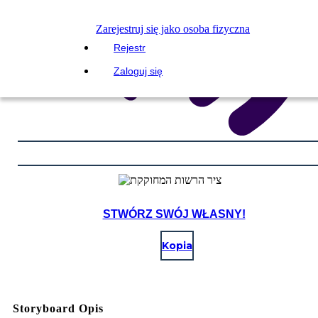
Zarejestruj się jako osoba fizyczna
Rejestr
Zaloguj się
STWÓRZ SWÓJ WŁASNY!
Kopia
Storyboard Opis