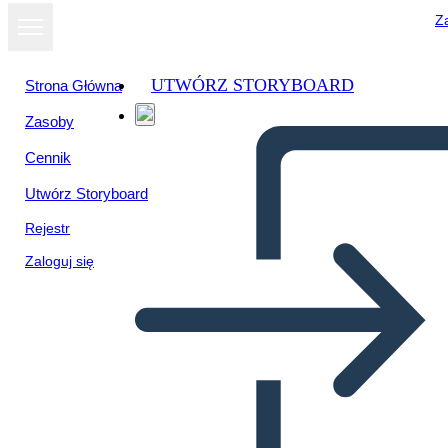
Za
UTWÓRZ STORYBOARD
Strona Główna
Zasoby
Cennik
Utwórz Storyboard
Rejestr
Zaloguj się