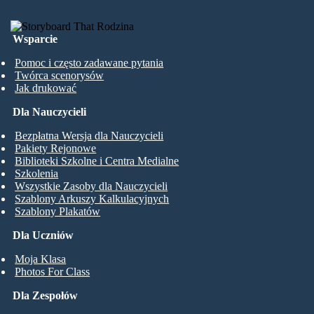
Wsparcie
Pomoc i często zadawane pytania
Twórca scenorysów
Jak drukować
Dla Nauczycieli
Bezpłatna Wersja dla Nauczycieli
Pakiety Rejonowe
Biblioteki Szkolne i Centra Medialne
Szkolenia
Wszystkie Zasoby dla Nauczycieli
Szablony Arkuszy Kalkulacyjnych
Szablony Plakatów
Dla Uczniów
Moja Klasa
Photos For Class
Dla Zespołów