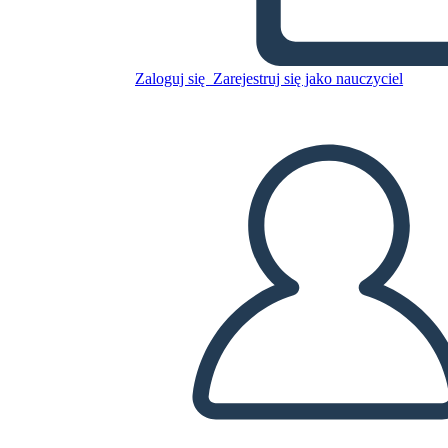
ציר הרשות המחוקקת
Zaloguj się
Zarejestruj się jako nauczyciel
Skopiuj tę scenorys
STWÓRZ SCENORYS
ODTWARZANIE POKAZU SLAJDÓW
PRZECZYTAJ MI