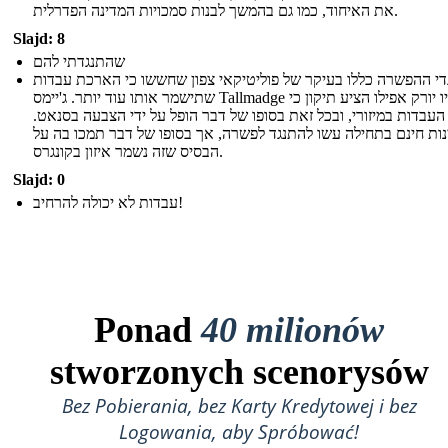
את האיחוד, כמו גם בהמשך לבנות סמכויות המדינה הפדרלית.
Slajd: 8
שהתנגדתי להם
די ההפשרה כללו בעיקר של פוליטיקאי צפון שחששו כי הארכת עבדות
שתישמר אותו עוד יותר. ג'יימס Tallmadge של ניו יורק אפילו הציע תיקון כי
העבדות במיזורי, ובכל זאת בסופו של דבר הופל על ידי הצבעה בסנאט.
נות חינם בתחילה עשו להתנגד לפשרה, אך בסופו של דבר תמכו בה על
הבסיס שזה נשמר איזון בקונגרס.
Slajd: 0
עבדות לא יכולה להרחיב!
Ponad
40 milionów
stworzonych scenorysów
Bez Pobierania, bez Karty Kredytowej i bez
Logowania, aby Spróbować!