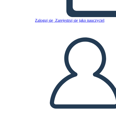
הפשרה מיזורי של 1820 - חסידי
ומתנגדי
Zaloguj się
Zarejestruj się jako nauczyciel
Skopiuj tę scenorys
STWÓRZ SCENORYS
ODTWARZANIE POKAZU SLAJDÓW
PRZECZYTAJ MI