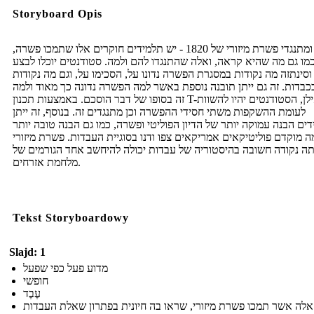
Storyboard Opis
חסידי ומתנגדי פשרת מיזורי של 1820 - יש תלמידים חוקרים אלו שתמכו פשרה,
מו גם מה שהיא קראה, ואלה שהתנגדו להם ולמה. סטודנטים יוכלו לבצע
וסינתזה מה נקודות במסגרת הפשרה נדונו על, הסכימו על, וגם מה נקודות
בכבדות. זה גם ייתן תובנה נוספת באשר למה הפשרה נדונה כך מאוד ולמה
זה בסופו של דבר הוסכם. באמצעות תכנון T-אילן, הסטודנטים יהיו להשוות
לעומת ההשקפות משתי חסידי ההפשרה וכן מתנגדים זה. בנוסף, זה ייתן
ים הבנה עמוקה יותר של הדיון הפוליטי ופשרה, כמו גם הבנה טובה יותר
 מוקדם פוליטיקאים אמריקאים צפו ודנו בסוגיית העבדות. פשרת מיזורי
תה נקודה חשובה בהיסטוריה של עבדות יכולה להיחשב אחד הגורמים של
מלחמת אזרחים.
Tekst Storyboardowy
Slajd: 1
מדוע פעל כפי שפעל
חופשי
עֶבֶד
אלה אשר תמכו פשרת מיזורי, שראו בה חיונית בפתרון שאלת העבדות