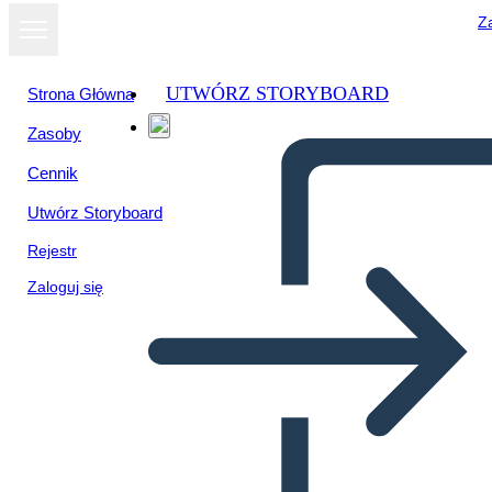
Za
UTWÓRZ STORYBOARD
Strona Główna
Zasoby
Cennik
Utwórz Storyboard
Rejestr
Zaloguj się