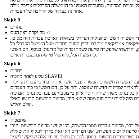
 'זכויות המדינות, מתנגדים האמינו כי הממשלה הפדרלית צריכה מילה
אחרונה בעתיד של הרחבה של העבדות.
Slajd: 5
פחדים
מה יקרה רצון העם ?!
י הפשרה חששו שהפיקוח הפדרלי בשאלת הארכת עבדות היה מסוכן.
טיקאים אמריקאים מוקדם עדיין החזיק פחדים מעל הממשל הפדרלי כל
, והרגשתי שהפשרה סייעה לשמר זכויות של מדינות. בנוסף, הם חששו
כי המעוז הכלכלי והפוליטי שלהם בעבדות איים.
Slajd: 6
פחדים
עלינו לפחד מהכוח SLAVE!
גדי הפשרה חששו כי הפשרה עצמו אשר את הרעיון כי עבדות צריכה,
 להאריך למדינות חדשות שנוספו. יתר על כן, הם חששו כי כוח העבדים
יל בקונגרס, משהו שהיה חוסר איזון בייצוג בחינם עבד בקונגרס. אם כוח
ם היה להיות יותר חזק ממה שהוא היה, מדינות חופשיות הרגישו כאילו
קולם יחליש.
Slajd: 7
שתמכתי
ל דבר, מדינות עבדים תמכו הפשרה, כפי שעשו מדינות חופשיות. הנרי
 סייעה ליישום הפשרה, ושני הצדדים ראו זאת כדרך לעקוף את שאלת
 בטריטוריות חדשות. בנוסף לכך, כן נתמך על ידי אלה שביקשו לשמר