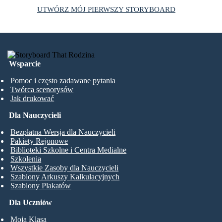
UTWÓRZ MÓJ PIERWSZY STORYBOARD
Wsparcie
Pomoc i często zadawane pytania
Twórca scenorysów
Jak drukować
Dla Nauczycieli
Bezpłatna Wersja dla Nauczycieli
Pakiety Rejonowe
Biblioteki Szkolne i Centra Medialne
Szkolenia
Wszystkie Zasoby dla Nauczycieli
Szablony Arkuszy Kalkulacyjnych
Szablony Plakatów
Dla Uczniów
Moja Klasa