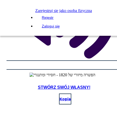
Zarejestruj się jako osoba fizyczna
Rejestr
Zaloguj się
STWÓRZ SWÓJ WŁASNY!
Kopia