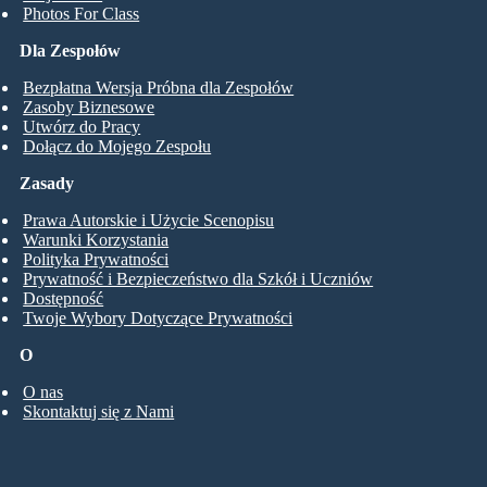
Photos For Class
Dla Zespołów
Bezpłatna Wersja Próbna dla Zespołów
Zasoby Biznesowe
Utwórz do Pracy
Dołącz do Mojego Zespołu
Zasady
Prawa Autorskie i Użycie Scenopisu
Warunki Korzystania
Polityka Prywatności
Prywatność i Bezpieczeństwo dla Szkół i Uczniów
Dostępność
Twoje Wybory Dotyczące Prywatności
O
O nas
Skontaktuj się z Nami