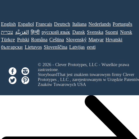
English
Español
Français
Deutsch
Italiana
Nederlands
Português
Norsk
Suomi
Svenska
Dansk
ру́сский язы́к
हिन्दी
العَرَبِيَّة
עברית
Türkçe
Polski
Româna
Ceština
Slovenský
Magyar
Hrvatski
български
Lietuvos
Slovenščina
Latvijas
eesti
© 2026 - Clever Prototypes, LLC - Wszelkie prawa
zastrzeżone.
StoryboardThat jest znakiem towarowym firmy
Clever
Prototypes , LLC
, zarejestrowanym w Urzędzie Patentów
Znaków Towarowych USA