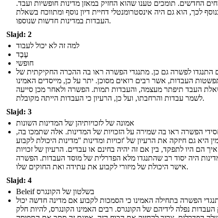
ם החדשים. תומכים טענו שהוא החזיק במאזן מדינות חופשיות ועבד.
נוסף לכך, הוא גם היה אינסטרומנטלי דחיית דיון נוסף ומתווכח בשאלת
העבדות במדינות חדשות שנוספו.
Slajd: 2
למה זה לא יכול לעבוד
עֶבֶד
חופשי
 התנגדו לפשרה גם כן. מתנגדי הפשרה ראו בה ההכרה החקיקתית של
שטות העבדות, אשר רבים רואים מסוכן. יתר על כן, מייסדים האמינו
לת העבד תיפתר מעצמה, והעבדות תמות. הפשרה ולאחר מכן סייעה
לשמר עבדות והרחבתו, ועל כן, הרעיון כי העבדות הייתה מקובלת.
Slajd: 3
אמונה של לזכויותיהן של המדינות השונות
ידי הפשרה ראו בה שמירה על הזכויות של המדינות. אלה שתמכו בה,
ן היא גם חיזקה את הרעיון של 'זכויות ומדינות "מדינות היכולת לקבוע
איך הם היו לתפקד, בין אם זה יהיה בחינם או עבדים. הרעיון של זכויות
דינות היה יסוד רב שהתנגדו מלא הפדרלית של מוסד העבדות. הפשרה
אישר היכולת של מיזורי לקבוע את עתידה ואת החוקים שלו.
Slajd: 4
Beleif בשלטון של הקונגרס
נגדי הפשרה בתחילה האמינו כי הסמכות לקבוע אם מדינה חדשה יכול
 העבדות נפלה לידיהם של הקונגרס. רבים האמינו הקונגרס, להיות חלק
ה הפדרלית, צריך להחזיק את הכוח הזה. אמנם זה סתר את התפיסה