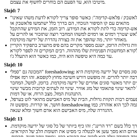
מיטיבו הוא, עד הפעם הם בוחרים לחשוף את עצמם.
Slajd: 7
"פלאשבק / פלאש-קדימה": כאשר סופר צריך לקורא לדעת משהו שאינו
מתאים עם קו הסיפור הנוכחי, הם בדרך כלל ישתמשו פלאשבק או
ש-קדימה כדי לתת לקורא את המידע. רוב הזמן, את המידע שהתקבל
אש יצטרך רמזים או רמזים למשהו המחבר רוצה שתזכור או להרים על
מאוחר יותר, מה שהופך את זה בצורה נהדרת של ידיעה מוקדמת.
ות גדולות הרומן, ישנם מספר מקרים בהם פיפ מתערב בתפקיד הקריין
לקורא המחשבות הפנימיות שלו מההווה. רבים המקרים זה לספר לקורא
עד כמה היא טיפשה הוא היה, כמו כאשר הוא התעלל ג'ו.
Slajd: 10
המכונה גם "סמלי" foreshadowing: זה סוג מסוים של ידיעה מוקדמת היא
בה יותר להרים. זה מופשט דורש חשיבה מחוץ לקופסא. זהו רמז אפילו
ם יותר מאשר סוגים אחרים של ידיעה מוקדמת. ברומן, למשל, המחבר
 לתאר שינוי פתאומי של מזג אוויר. שינוי זה לעתים קרובות מבשר שינוי
התנהגות המזל, מצב הרוח, או של דמות.
עמים רבות תקוות גדולות, הבית של מיס האבישם מתואר לוט בערפל,
חושך, או קדרות. מופשט זה foreshadowing דוגמה לכך הוא אזהרה; כמו
ההגדרה שלה, מיס האבישם הוא אדם חשוך ומלא שנאה.
Slajd: 13
ך כלל בשם "רד הרינג": זהו כיף ביותר של כל סוגי של ידיעה מוקדמת.
אדום הוא מסך עשן או לבטלה כי מסיט את תשומת הלב של הקוראים.
ה היחידה שלה היא לזרוק את הקורא כבוי, גרימה יותר חשד, תככים,