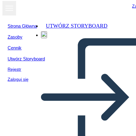
Za
UTWÓRZ STORYBOARD
Strona Główna
Zasoby
Cennik
Utwórz Storyboard
Rejestr
Zaloguj się
דוגמאות foreshadowing | סוגי