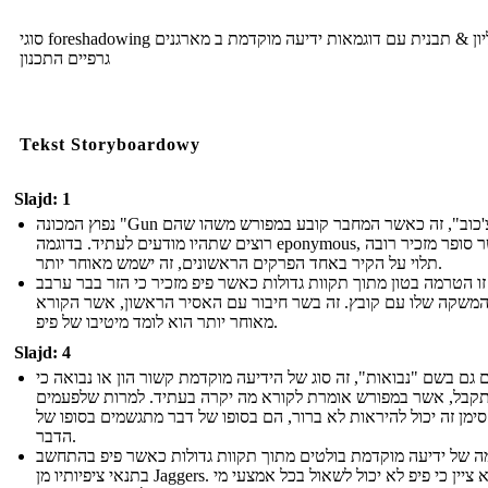
סוגי foreshadowing גליון & תבנית עם דוגמאות ידיעה מוקדמת ב מארגנים
גרפיים התכנון
Tekst Storyboardowy
Slajd: 1
נפוץ המכונה "Gun של צ'כוב", זה כאשר המחבר קובע במפורש משהו שהם
רוצים שתהיו מודעים לעתיד. בדוגמה eponymous, כאשר סופר מזכיר רובה
תלוי על הקיר באחד הפרקים הראשונים, זה ישמש מאוחר יותר.
זו הטרמה בטון מתוך תקוות גדולות כאשר פיפ מזכיר כי הזר בבר ערבב
משקה שלו עם קובץ. זה בשר חיבור עם האסיר הראשון, אשר הקורא
מאוחר יותר הוא לומד מיטיבו של פיפ.
Slajd: 4
ם גם בשם "נבואות", זה סוג של הידיעה מוקדמת קשור הון או נבואה כי
קבל, אשר במפורש אומרת לקורא מה יקרה בעתיד. למרות שלפעמים
סימן זה יכול להיראות לא ברור, הם בסופו של דבר מתגשמים בסופו של
הדבר.
ה של ידיעה מוקדמת בולטים מתוך תקוות גדולות כאשר פיפ בהתחשב
בתנאי ציפיותיו מן Jaggers. הוא ציין כי פיפ לא יכול לשאול בכל אמצעי מי