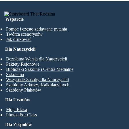
Wsparcie
Pomoc i często zadawane pytania
Twórca scenorysów
Jak drukować
Dla Nauczycieli
Bezpłatna Wersja dla Nauczycieli
Pakiety Rejonowe
Biblioteki Szkolne i Centra Medialne
Szkolenia
Wszystkie Zasoby dla Nauczycieli
Szablony Arkuszy Kalkulacyjnych
Szablony Plakatów
Dla Uczniów
Moja Klasa
Photos For Class
Dla Zespołów