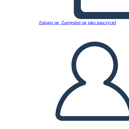
גליון foreshadowing & תבנית
Zaloguj się
Zarejestruj się jako nauczyciel
Skopiuj tę scenorys
STWÓRZ SCENORYS
ODTWARZANIE POKAZU SLAJDÓW
PRZECZYTAJ MI