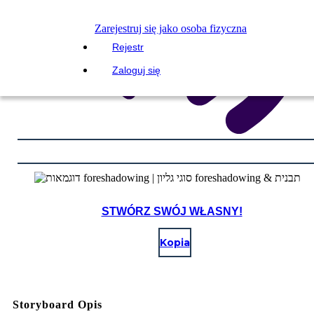
Zarejestruj się jako osoba fizyczna
Rejestr
Zaloguj się
STWÓRZ SWÓJ WŁASNY!
Kopia
Storyboard Opis