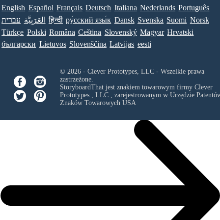
English
Español
Français
Deutsch
Italiana
Nederlands
Português
Norsk
Suomi
Svenska
Dansk
ру́сский язы́к
हिन्दी
العَرَبِيَّة
עברית
Türkçe
Polski
Româna
Ceština
Slovenský
Magyar
Hrvatski
български
Lietuvos
Slovenščina
Latvijas
eesti
© 2026 - Clever Prototypes, LLC - Wszelkie prawa
zastrzeżone.
StoryboardThat jest znakiem towarowym firmy
Clever
Prototypes , LLC
, zarejestrowanym w Urzędzie Patentów
Znaków Towarowych USA