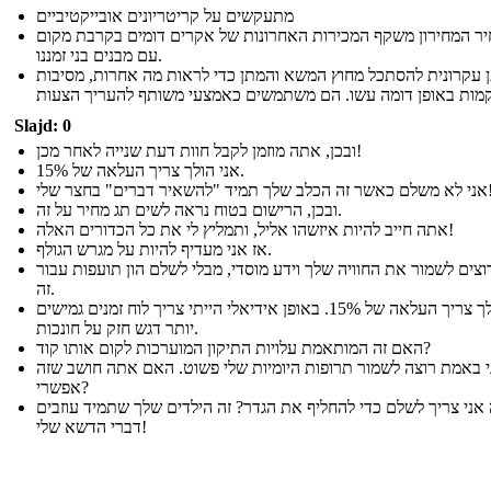
מתעקשים על קריטריונים אובייקטיביים
ר המחירון משקף המכירות האחרונות של אקרים דומים בקרבת מקום
עם מבנים בני זמננו.
ן עקרונית להסתכל מחוץ המשא והמתן כדי לראות מה אחרות, מסיבות
Slajd: 0
ובכן, אתה מוזמן לקבל חוות דעת שנייה לאחר מכן!
אני הולך צריך העלאה של 15%.
 שלך תמיד "להשאיר דברים" בחצר שלי!
ובכן, הרישום בטוח נראה לשים תג מחיר על זה.
אתה חייב להיות איזשהו אליל, ותמליץ לי את כל הכדורים האלה!
אז אני מעדיף להיות על מגרש הגולף.
וצים לשמור את החוויה שלך וידע מוסדי, מבלי לשלם הון תועפות עבור
זה.
אני הולך צריך העלאה של 15%. באופן אידיאלי הייתי צריך לוח זמנים גמישים
יותר דגש חזק על חונכות.
האם זה המותאמת עלויות התיקון המוערכות לקום אותו קוד?
י באמת רוצה לשמור תרופות היומיות שלי פשוט. האם אתה חושב שזה
אפשרי?
אני צריך לשלם כדי להחליף את הגדר? זה הילדים שלך שתמיד עוזבים
דברי הדשא שלי!