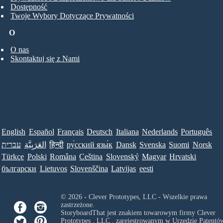
Dostępność
Twoje Wybory Dotyczące Prywatności
O
O nas
Skontaktuj się z Nami
English
Español
Français
Deutsch
Italiana
Nederlands
Português
Norsk
Suomi
Svenska
Dansk
ру́сский язы́к
हिन्दी
العَرَبِيَّة
עברית
Türkçe
Polski
Româna
Ceština
Slovenský
Magyar
Hrvatski
български
Lietuvos
Slovenščina
Latvijas
eesti
© 2026 - Clever Prototypes, LLC - Wszelkie prawa
zastrzeżone.
StoryboardThat jest znakiem towarowym firmy
Clever
Prototypes , LLC
, zarejestrowanym w Urzędzie Patentów