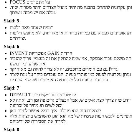
FOCUS על אינטרסים
ותן עקרונית להתרכז בהבנה מה יהיה מועיל הצדדים וזיהוי מטרות יסוד,
מגלה אם יש מכנה משותף.
Slajd: 5
מניח שאחד פאה "לנצח"
ותן אופייניים לעסוק עם עמדות ברורות או מקוריות, ולא מחפש חלופות
יצירתיים.
Slajd: 6
INVENT אפשרויות GAIN הדדית
ה משלם עבור אספקה, אני שמח להתקין את זה בעצמי. צריך להגביר
את שני ערכי רכושנו.
גדול! גם עם חומרים מרוכבים, זה לא צריך להיות גם מאוד יקר.
ונותן עקרונית לפעול כמו פותרי בעיות. הם עובדים ביחד על מנת ליצור
פתרונות העונים על מטרותיה האמיתיות של שני הצדדים.
Slajd: 7
DEFAULT קריטריונים סובייקטיביים
 יודע שזה צריך קצת א-ליטוש, אבל הבעלים גרים פה זמן רב, ואתה לא
יכול לשים תג מחיר על זכרונות.
המקום הזה הוא מזבלה. איך בכלל אפשר לחיות כאן?
 אופייניים ולגבש דעות פנימיות של מה הוא הוגן להשתמש בתצוגות אלה
למדוד את הסבירות של יריביהם.
Slajd: 8