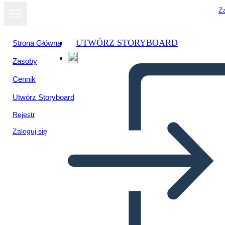
Za
UTWÓRZ STORYBOARD
Strona Główna
Zasoby
Cennik
Utwórz Storyboard
Rejestr
Zaloguj się