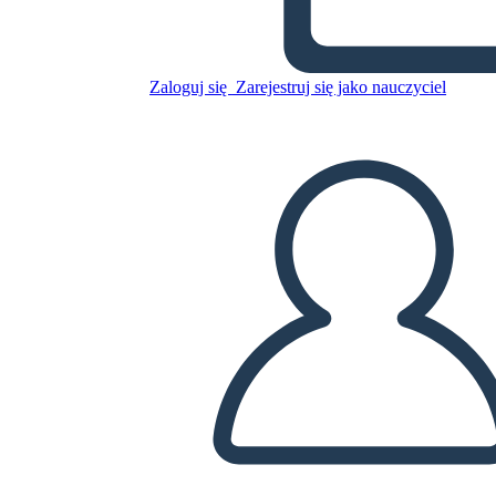
אופייני vs מו"מ עקרונית
Zaloguj się
Zarejestruj się jako nauczyciel
Skopiuj tę scenorys
STWÓRZ SCENORYS
ODTWARZANIE POKAZU SLAJDÓW
PRZECZYTAJ MI