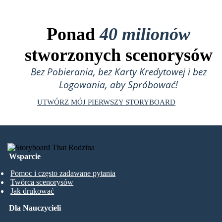
Ponad
40 milionów
stworzonych scenorysów
Bez Pobierania, bez Karty Kredytowej i bez
Logowania, aby Spróbować!
UTWÓRZ MÓJ PIERWSZY STORYBOARD
Wsparcie
Pomoc i często zadawane pytania
Twórca scenorysów
Jak drukować
Dla Nauczycieli