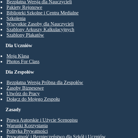
Bezpłatna Wersja dla Nauczycieli
Pakiety Rejonowe
Biblioteki Szkolne i Centra Medialne
Szkolenia
Wszystkie Zasoby dla Nauczycieli
Szablony Arkuszy Kalkulacyjnych
Szablony Plakatów
Dla Uczniów
Moja Klasa
Photos For Class
Dla Zespołów
Bezpłatna Wersja Próbna dla Zespołów
Zasoby Biznesowe
Utwórz do Pracy
Dołącz do Mojego Zespołu
Zasady
Prawa Autorskie i Użycie Scenopisu
Warunki Korzystania
Polityka Prywatności
Prywatność i Bezpieczeństwo dla Szkół i Uczniów