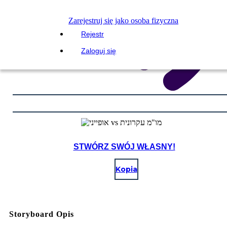
Zarejestruj się jako osoba fizyczna
Rejestr
Zaloguj się
STWÓRZ SWÓJ WŁASNY!
Kopia
Storyboard Opis