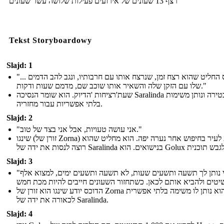
רצף 13 שעונים של אירועים פעילות שלושה עשר שעונים
Tekst Storyboardowy
Slajd: 1
"... הדוכס החליט שהוא רצח זמן, שנרצח אותו עם חרבותיו, ונגב להב הדמים
שלו עם הזקן שלה והשאיר אותו שוכב שם, מדמם שעות ודקות."
שעת'רציחות 'הדיוק. הוא שומר הנסיכה Saralinda נעול בטירה ונותן משימות
בלתי אפשריות עבור מחזריה.
Slajd: 2
"אני עושה טעויות, אבל אני בצד של טוב."
שינגו (זורן של Zorna) מגיע לעיר בחיפוש אחר נערה יפה. הוא מחליט שהוא
Slajd: 3
"אני נותן לך תשעה ותשעים שעות, לא תשעה ותשעים ימים, למצוא אלף
הדוכס יודע שינגו הוא זורן של Zorna והוא נותן לו משימה בלתי אפשרית
לכאורה את ידה של Saralinda.
Slajd: 4