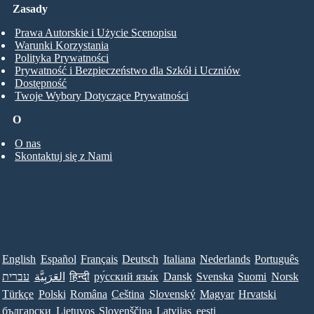
Zasady
Prawa Autorskie i Użycie Scenopisu
Warunki Korzystania
Polityka Prywatności
Prywatność i Bezpieczeństwo dla Szkół i Uczniów
Dostępność
Twoje Wybory Dotyczące Prywatności
O
O nas
Skontaktuj się z Nami
English
Español
Français
Deutsch
Italiana
Nederlands
Português
עברית
العَرَبِيَّة
हिन्दी
ру́сский язы́к
Dansk
Svenska
Suomi
Norsk
Türkçe
Polski
Româna
Ceština
Slovenský
Magyar
Hrvatski
български
Lietuvos
Slovenščina
Latvijas
eesti