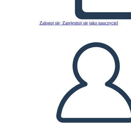
Skopiuj tę scenorys
Zaloguj się
Zarejestruj się jako nauczyciel
STWÓRZ SCENORYS
ODTWARZANIE POKAZU SLAJDÓW
PRZECZYTAJ MI