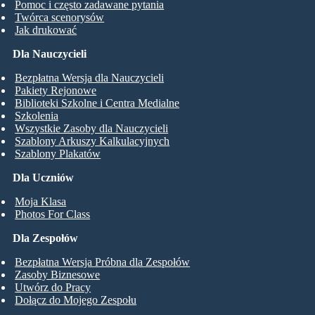
Pomoc i często zadawane pytania
Twórca scenorysów
Jak drukować
Dla Nauczycieli
Bezpłatna Wersja dla Nauczycieli
Pakiety Rejonowe
Biblioteki Szkolne i Centra Medialne
Szkolenia
Wszystkie Zasoby dla Nauczycieli
Szablony Arkuszy Kalkulacyjnych
Szablony Plakatów
Dla Uczniów
Moja Klasa
Photos For Class
Dla Zespołów
Bezpłatna Wersja Próbna dla Zespołów
Zasoby Biznesowe
Utwórz do Pracy
Dołącz do Mojego Zespołu