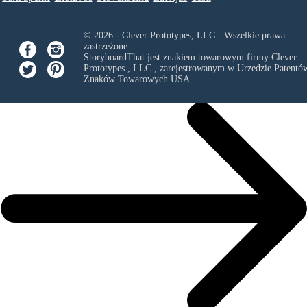
© 2026 - Clever Prototypes, LLC - Wszelkie prawa
zastrzeżone.
StoryboardThat jest znakiem towarowym firmy
Clever
Prototypes , LLC
, zarejestrowanym w Urzędzie Patentów
Znaków Towarowych USA