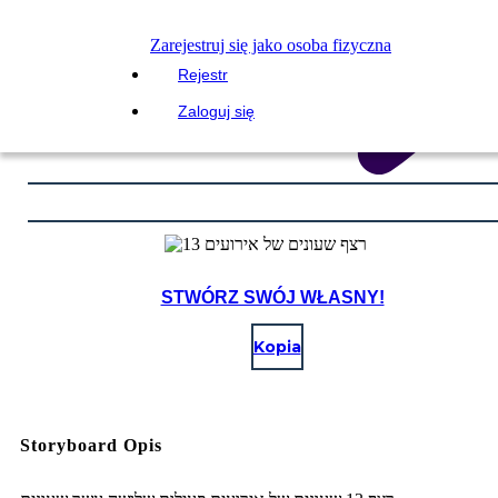
Zarejestruj się jako osoba fizyczna
Rejestr
Zaloguj się
STWÓRZ SWÓJ WŁASNY!
Kopia
Storyboard Opis