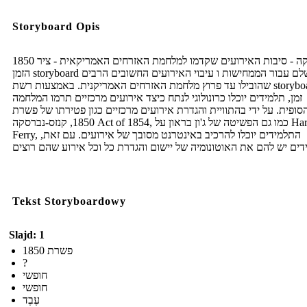
Storyboard Opis
1850 אמריקה - סיבות האירועים שקדמו למלחמת האזרחים האמריקאית - ציר
הזמן storyboard מושלם עבור הממחישות ו עיבוי האירועים החשובים הרבים
שהובילו עד פרוץ מלחמת האזרחים האמריקנית. באמצעות רשת storyboard ציר
זמן, תלמידים יוכלו כרונולוגי לנתח כיצד אירועים מרכזיים תרמו המלחמה
סופית. על ידי בהתוויית והגדרת אירועים מרכזיים כגון פטירתו של פשרת
1850, קנזס-נברסקה Act of 1854, כמו גם הפשיטה של ​​ג'ון בראון על Harpers
Ferry, התלמידים יוכלו להרכיב באינטרנט מסובך של אירועים. עם זאת,
Tekst Storyboardowy
Slajd: 1
פשרת 1850
?
חופשי
חופשי
עֶבֶד