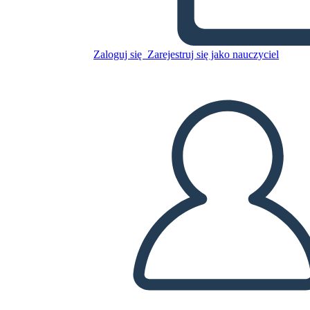
1850 אמריקה - סיבות האירועים
שקדמו למלחמת האזרחים
האמריקנית
Zaloguj się
Zarejestruj się jako nauczyciel
Skopiuj tę scenorys
STWÓRZ SCENORYS
ODTWARZANIE POKAZU SLAJDÓW
PRZECZYTAJ MI