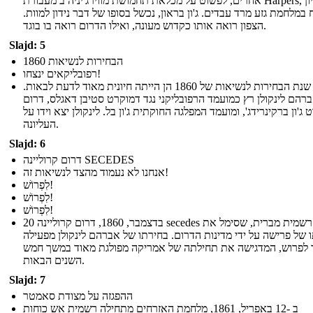
אחרים, לפשוט על מכלאת תחמושת מווירג'יניה ב מעבורת Harpers, בניסיון
במלחמת גזע מרד עבדים. ג'ון בראון, נכשל בסופו של דבר נידון למוות.
הצפון רואה אותו כקדוש מעונה, ואילו הדרום רואה בו בוגד.
Slajd: 5
הבחירות לנשיאות 1860
רפובליקאים ינצחו!
שנת הבחירות לנשיאות של 1860 הן הייתה חיונית מאוד לדעת לבאות.
רהם לינקולן רץ כמועמד הרפובליקני נגד דמוקרט סטיבן דאגלס, דרום
ג'ון ברקינרידג', ומועמד המפלגה החוקתית ג'ון בל. לינקולן יצא וידו על
העליונה.
Slajd: 6
דרום קרוליינה SECEDES
אנחנו לא נעמוד מהצד לנשיאות זה!
לִפְרוֹשׁ!
לִפְרוֹשׁ!
לִפְרוֹשׁ!
20 בדצמבר, 1860, דרום קרוליינה secedes רשמית מברית, שסימל את
 של פרישה על ידי מדינות הדרום. בחירתו של אברהם לינקולן מפעילה
 לפרוש, המדגישה את תחילתה של אמריקה מפולגת מאוד במשך חמש
השנים הבאות.
Slajd: 7
ההפגזה על מצודת סאמטר
ב -12 באפריל, 1861, מלחמת האזרחים מתחילה רשמית אש כוחות