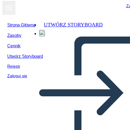
Za
UTWÓRZ STORYBOARD
Strona Główna
Zasoby
Cennik
Utwórz Storyboard
Rejestr
Zaloguj się