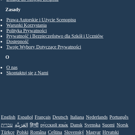
Zasady
Prawa Autorskie i Użycie Scenopisu
Warunki Korzystania
Polityka Prywatności
Prywatność i Bezpieczeństwo dla Szkół i Uczniów
Dostępność
Twoje Wybory Dotyczące Prywatności
O
O nas
Skontaktuj się z Nami
English
Español
Français
Deutsch
Italiana
Nederlands
Português
Norsk
Suomi
Svenska
Dansk
ру́сский язы́к
हिन्दी
العَرَبِيَّة
עברית
Türkçe
Polski
Româna
Ceština
Slovenský
Magyar
Hrvatski