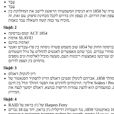
עֶבֶד
עֶבֶד
הפשרה של 1850 היא הניסיון המשמעותי הראשון ליישב את המחלוקת בין
פון ואת הדרום. הן בצפון והן בדרום לקבל מבחינת סיפוק; עם זאת, זה
מוכיח עד כמה קשה השאלה עבד באמת.
Slajd: 2
קנזס-נברסקה ACT 1854
אדמת SLAVE!
אדמת בחינם!
קנזס-נברסקה החוק של 1854 שוב משמש פשרה ניסתה בין פרו-עבדים ואנטי
סוחרי עבדים. בכך שהם מאפשרים לאנשים להחליט על גורל השטחים
 שנרכשו באמצעות ריבונות העם, מעשה מוביל לאלימות זנים נוספים
מתחים בין הצפון לדרום.
Slajd: 3
דיון לינקולן דאגלס
במהלך 1858, אברהם לינקולן וסטיבן דאגלס הדיון לתפקיד הסנאטור של
אילינוי. הוויכוחים להדגיש את הפער ההולך וגדל בין חינם Soilers ו Pro-סוחרי
, כמועמדים הוא להציג עמדות חריפות בנושא. דאגלס יימשך לנצח את
המירוץ.
Slajd: 4
RAID של ג'ון בראון על Harpers Ferry
ב- 16 באוקטובר 1859, נגד העבדות רדיקלית ג'ון בראון, יחד עם 18 גברים