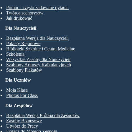
Pomoc i często zadawane pytania
Twórca scenorysów
Jak drukować
Dla Nauczycieli
Bezpłatna Wersja dla Nauczycieli
Pakiety Rejonowe
Biblioteki Szkolne i Centra Medialne
Szkolenia
Wszystkie Zasoby dla Nauczycieli
Szablony Arkuszy Kalkulacyjnych
Szablony Plakatów
Dla Uczniów
Moja Klasa
Photos For Class
Dla Zespołów
Bezpłatna Wersja Próbna dla Zespołów
Zasoby Biznesowe
Utwórz do Pracy
Dołącz do Mojego Zespołu