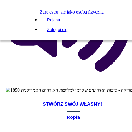
Zarejestruj się jako osoba fizyczna
Rejestr
Zaloguj się
STWÓRZ SWÓJ WŁASNY!
Kopia