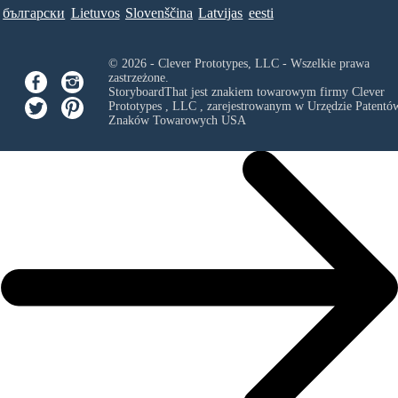
български
Lietuvos
Slovenščina
Latvijas
eesti
© 2026 - Clever Prototypes, LLC - Wszelkie prawa
zastrzeżone.
StoryboardThat jest znakiem towarowym firmy
Clever
Prototypes , LLC
, zarejestrowanym w Urzędzie Patentów
Znaków Towarowych USA