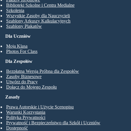
Biblioteki Szkolne i Centra Medialne
Szkolenia
Wszystkie Zasoby dla Nauczycieli
Szablony Arkuszy Kalkulacyjnych
Szablony Plakatów
Dla Uczniów
Moja Klasa
Photos For Class
Dla Zespołów
Bezpłatna Wersja Próbna dla Zespołów
Zasoby Biznesowe
Utwórz do Pracy
Dołącz do Mojego Zespołu
Zasady
Prawa Autorskie i Użycie Scenopisu
Warunki Korzystania
Polityka Prywatności
Prywatność i Bezpieczeństwo dla Szkół i Uczniów
Dostępność