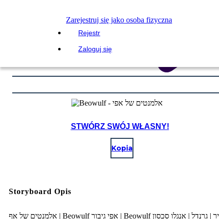
Zarejestruj się jako osoba fizyczna
Rejestr
Zaloguj się
STWÓRZ SWÓJ WŁASNY!
Kopia
Storyboard Opis
אלמנטים של אף | Beowulf אפי גיבור | Beowulf ל | אנגלו סכסון