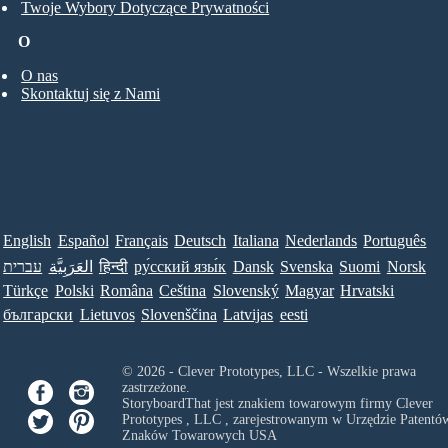
Twoje Wybory Dotyczące Prywatności
O
O nas
Skontaktuj się z Nami
English
Español
Français
Deutsch
Italiana
Nederlands
Português
עברית
العَرَبِيَّة
हिन्दी
ру́сский язы́к
Dansk
Svenska
Suomi
Norsk
Türkçe
Polski
Româna
Ceština
Slovenský
Magyar
Hrvatski
български
Lietuvos
Slovenščina
Latvijas
eesti
© 2026 - Clever Prototypes, LLC - Wszelkie prawa
zastrzeżone.
StoryboardThat jest znakiem towarowym firmy
Clever
Prototypes , LLC
, zarejestrowanym w Urzędzie Patentów
Znaków Towarowych USA