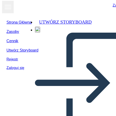
Za
UTWÓRZ STORYBOARD
Strona Główna
Zasoby
Cennik
Utwórz Storyboard
Rejestr
Zaloguj się
Beowulf - אלמנטים של אפי