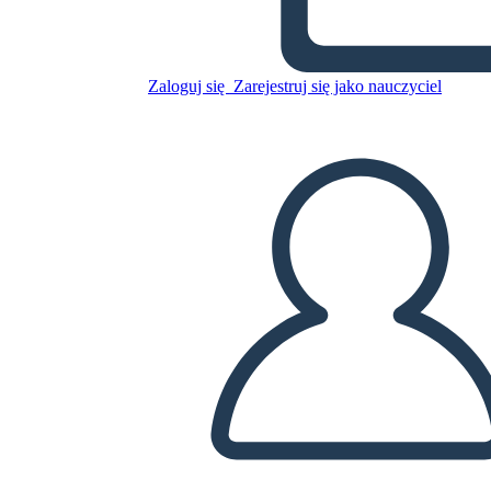
Skopiuj tę scenorys
Zaloguj się
Zarejestruj się jako nauczyciel
STWÓRZ SCENORYS
ODTWARZANIE POKAZU SLAJDÓW
PRZECZYTAJ MI