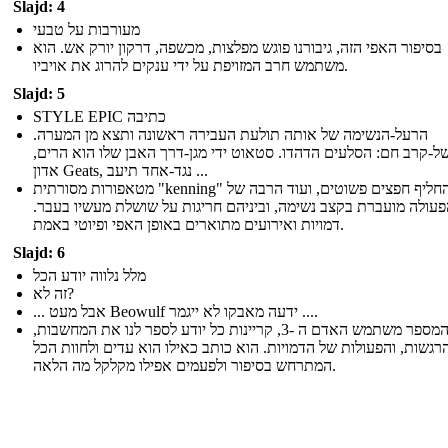
Slajd: 4
מעורבות על טבעי
בסיפור האפי הזה, גיבורנו פוגש מפלצות, מכשפה, דרקון יורק אש. הוא
משתמש חרב המזויפת על ידי ענקים להרוג את אויביו.
Slajd: 5
STYLE EPIC כתיבה
הרעל-הנשימה של אותה תולעת העבירה ראשונה ותצא מן המערה.
של-קרב חם: הסלעים הדהדו. סטאוט ידי מגן-דרך האבן שלו הוא הרים
אדון Geats, נגד-אחד תיעב ...
מטאפורות מסורתית "kenning" להחליף חפצים פשוטים, ועוד הרבה של
פעולה מועברת בקצב נשימה, וביניהם חריגות על שושלת מעשיו בעבר
דמויות ואירועים מתוארים באופן האפי ופיוטי באמת.
Slajd: 6
מלל נלווה יודע הכל
זה לא?
... אבל מעט Beowulf ידעה מאבקו לא ייגמר ....
המספר משתמש האדם ה -3, קריינות כל יודע לספר לנו את המחשבות,
רגשות, והפעולות של הדמויות. הוא כותב כאילו הוא עדים ולחוות הכל
המתרחש בסיפור ולפעמים אפילו מקלקל מה הלאה.