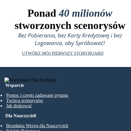
Ponad
40 milionów
stworzonych scenorysów
Bez Pobierania, bez Karty Kredytowej i bez
Logowania, aby Spróbować!
UTWÓRZ MÓJ PIERWSZY STORYBOARD
Wsparcie
Pomoc i często zadawane pytania
Twórca scenorysów
Jak drukować
Dla Nauczycieli
Bezpłatna Wersja dla Nauczycieli
Pakiety Rejonowe