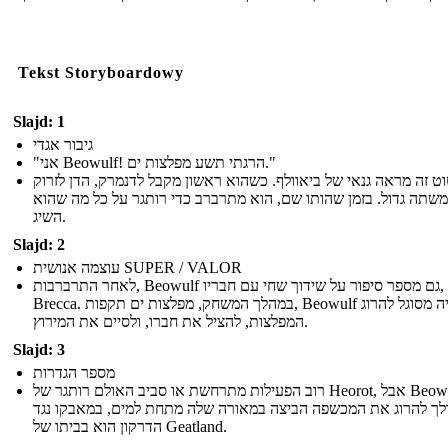
Tekst Storyboardowy
Slajd: 1
גיבור אגדי
"אני Beowulf! הרגתי תשע מפלצות ים."
וט זה מראה גנאי של ביאוולף. כשהוא ראשון מקבל לדנמרק, הדן לזרוק
משתה גדול. בזמן שהותו שם, הוא מתרברב כדי רותגר על כל מה שהוא
השיג.
Slajd: 2
עוצמה אנושית SUPER / VALOR
לאחר התרברבות, Beowulf גם מספר סיפור על שידוך שחי עם חבריו,
Brecca. במהלך המשחק, מפלצות ים תקפות, Beowulf היה מסוגל להרוג
המפלצות, להציל את חברו, ולסיים את המירוץ.
Slajd: 3
מספר הגדרות
רוב הפעילות מתרחשת או סביב האולם רותגר של Heorot, אבל Beowulf גם
לך להרוג את המכשפה הביצה במאורה שלה מתחת למים, במאבקו נגד
הדרקון הוא בביתו של Geatland.