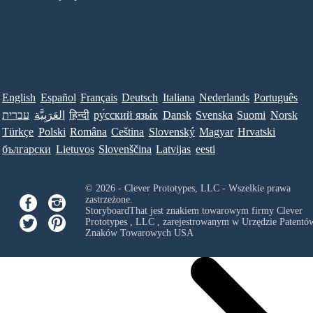
English
Español
Français
Deutsch
Italiana
Nederlands
Português
עברית
العَرَبِيَّة
हिन्दी
ру́сский язы́к
Dansk
Svenska
Suomi
Norsk
Türkçe
Polski
Româna
Ceština
Slovenský
Magyar
Hrvatski
български
Lietuvos
Slovenščina
Latvijas
eesti
© 2026 - Clever Prototypes, LLC - Wszelkie prawa
zastrzeżone.
StoryboardThat jest znakiem towarowym firmy
Clever
Prototypes , LLC
, zarejestrowanym w Urzędzie Patentów
Znaków Towarowych USA