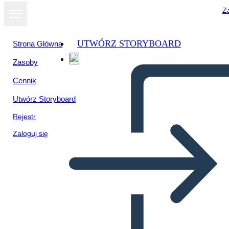
Za
UTWÓRZ STORYBOARD
Strona Główna
Zasoby
Wyświetl jako
Cennik
pokaz slajdów
Utwórz Storyboard
Rejestr
Zaloguj się
मुख्य विचार और विवरण 3