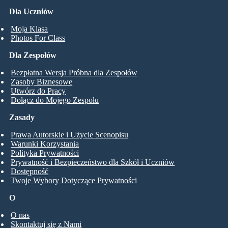
Dla Uczniów
Moja Klasa
Photos For Class
Dla Zespołów
Bezpłatna Wersja Próbna dla Zespołów
Zasoby Biznesowe
Utwórz do Pracy
Dołącz do Mojego Zespołu
Zasady
Prawa Autorskie i Użycie Scenopisu
Warunki Korzystania
Polityka Prywatności
Prywatność i Bezpieczeństwo dla Szkół i Uczniów
Dostępność
Twoje Wybory Dotyczące Prywatności
O
O nas
Skontaktuj się z Nami