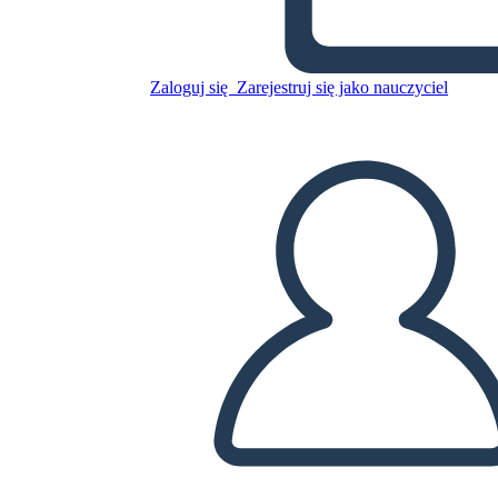
Skopiuj tę scenorys
Zaloguj się
Zarejestruj się jako nauczyciel
STWÓRZ SCENORYS
ODTWARZANIE POKAZU SLAJDÓW
PRZECZYTAJ MI