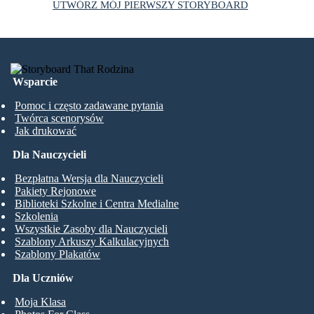
UTWÓRZ MÓJ PIERWSZY STORYBOARD
Wsparcie
Pomoc i często zadawane pytania
Twórca scenorysów
Jak drukować
Dla Nauczycieli
Bezpłatna Wersja dla Nauczycieli
Pakiety Rejonowe
Biblioteki Szkolne i Centra Medialne
Szkolenia
Wszystkie Zasoby dla Nauczycieli
Szablony Arkuszy Kalkulacyjnych
Szablony Plakatów
Dla Uczniów
Moja Klasa