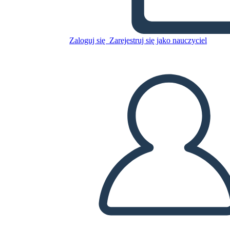
Skopiuj tę scenorys
Zaloguj się
Zarejestruj się jako nauczyciel
STWÓRZ SCENORYS
ODTWARZANIE POKAZU SLAJDÓW
PRZECZYTAJ MI