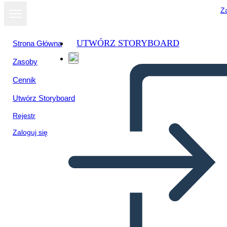
Za
UTWÓRZ STORYBOARD
Strona Główna
Zasoby
Wyświetl jako
Cennik
pokaz slajdów
Utwórz Storyboard
Rejestr
Zaloguj się
सारांश संश्लेषण 2