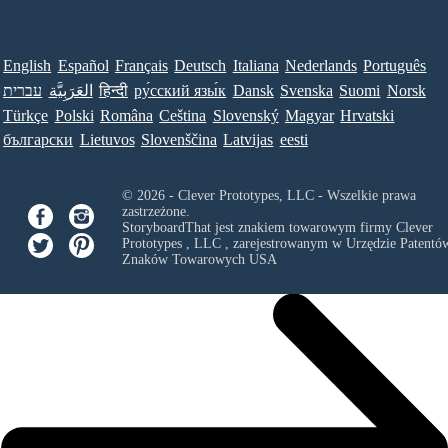
English
Español
Français
Deutsch
Italiana
Nederlands
Português
עברית
العَرَبِيَّة
हिन्दी
ру́сский язы́к
Dansk
Svenska
Suomi
Norsk
Türkçe
Polski
Româna
Ceština
Slovenský
Magyar
Hrvatski
български
Lietuvos
Slovenščina
Latvijas
eesti
© 2026 - Clever Prototypes, LLC - Wszelkie prawa
zastrzeżone.
StoryboardThat jest znakiem towarowym firmy
Clever
Prototypes , LLC
, zarejestrowanym w Urzędzie Patentów
Znaków Towarowych USA