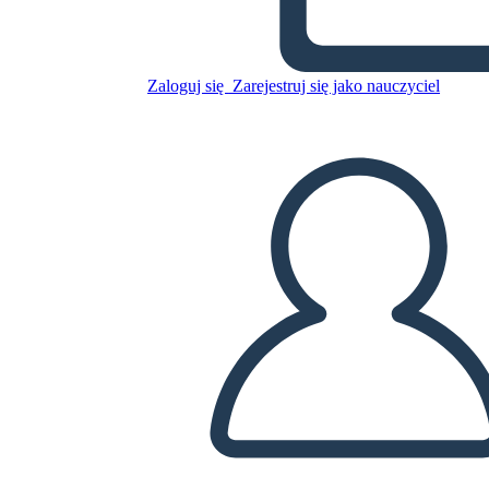
Zaloguj się
Zarejestruj się jako nauczyciel
Skopiuj tę scenorys
STWÓRZ SCENORYS
ODTWARZANIE POKAZU SLAJDÓW
PRZECZYTAJ MI