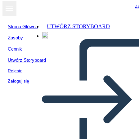
Za
UTWÓRZ STORYBOARD
Strona Główna
Zasoby
Wyświetl jako
Cennik
pokaz slajdów
Utwórz Storyboard
Rejestr
Zaloguj się
Predložak Rasporeda Kruga