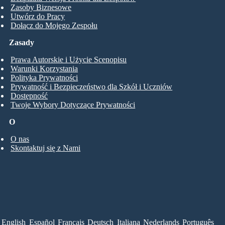
Zasoby Biznesowe
Utwórz do Pracy
Dołącz do Mojego Zespołu
Zasady
Prawa Autorskie i Użycie Scenopisu
Warunki Korzystania
Polityka Prywatności
Prywatność i Bezpieczeństwo dla Szkół i Uczniów
Dostępność
Twoje Wybory Dotyczące Prywatności
O
O nas
Skontaktuj się z Nami
English
Español
Français
Deutsch
Italiana
Nederlands
Português