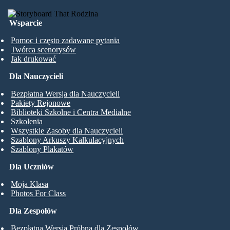
Wsparcie
Pomoc i często zadawane pytania
Twórca scenorysów
Jak drukować
Dla Nauczycieli
Bezpłatna Wersja dla Nauczycieli
Pakiety Rejonowe
Biblioteki Szkolne i Centra Medialne
Szkolenia
Wszystkie Zasoby dla Nauczycieli
Szablony Arkuszy Kalkulacyjnych
Szablony Plakatów
Dla Uczniów
Moja Klasa
Photos For Class
Dla Zespołów
Bezpłatna Wersja Próbna dla Zespołów