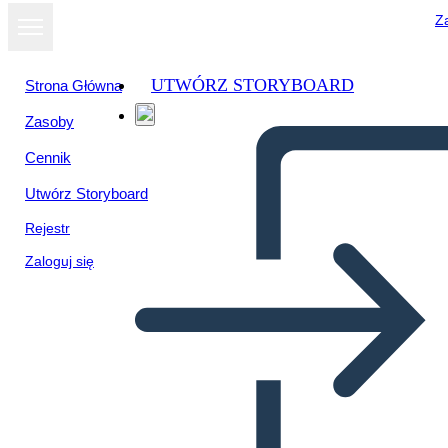
Za
UTWÓRZ STORYBOARD
Strona Główna
Zasoby
Wyświetl jako
Cennik
pokaz slajdów
Utwórz Storyboard
Rejestr
Zaloguj się
Fő Ötlet – Alap