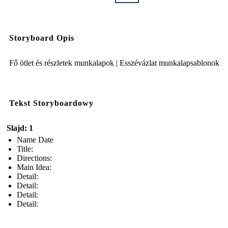
Storyboard Opis
Fő ötlet és részletek munkalapok | Esszévázlat munkalapsablonok
Tekst Storyboardowy
Slajd: 1
Name Date
Title:
Directions:
Main Idea:
Detail:
Detail:
Detail:
Detail: