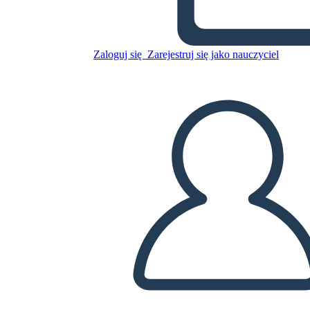
Skopiuj tę scenorys
Zaloguj się
Zarejestruj się jako nauczyciel
STWÓRZ SCENORYS
ODTWARZANIE POKAZU SLAJDÓW
PRZECZYTAJ MI