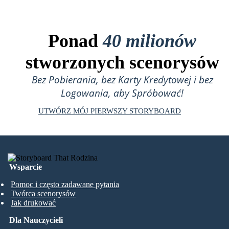
Ponad
40 milionów
stworzonych scenorysów
Bez Pobierania, bez Karty Kredytowej i bez
Logowania, aby Spróbować!
UTWÓRZ MÓJ PIERWSZY STORYBOARD
Wsparcie
Pomoc i często zadawane pytania
Twórca scenorysów
Jak drukować
Dla Nauczycieli