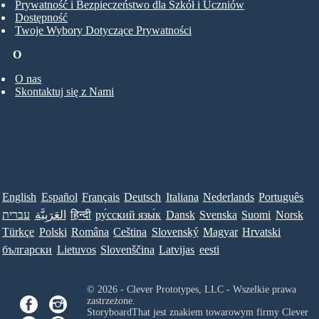
Prywatność i Bezpieczeństwo dla Szkół i Uczniów
Dostępność
Twoje Wybory Dotyczące Prywatności
O
O nas
Skontaktuj się z Nami
English
Español
Français
Deutsch
Italiana
Nederlands
Português
עברית
العَرَبِيَّة
हिन्दी
ру́сский язы́к
Dansk
Svenska
Suomi
Norsk
Türkçe
Polski
Româna
Ceština
Slovenský
Magyar
Hrvatski
български
Lietuvos
Slovenščina
Latvijas
eesti
© 2026 - Clever Prototypes, LLC - Wszelkie prawa
zastrzeżone.
StoryboardThat jest znakiem towarowym firmy
Clever