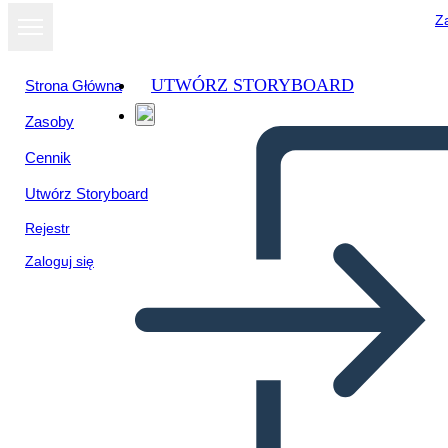
Za
UTWÓRZ STORYBOARD
Strona Główna
Zasoby
Wyświetl jako
Cennik
pokaz slajdów
Utwórz Storyboard
Rejestr
Zaloguj się
Póktérkép – 5