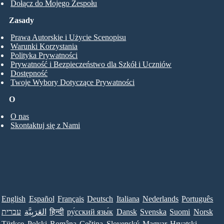
Dołącz do Mojego Zespołu
Zasady
Prawa Autorskie i Użycie Scenopisu
Warunki Korzystania
Polityka Prywatności
Prywatność i Bezpieczeństwo dla Szkół i Uczniów
Dostępność
Twoje Wybory Dotyczące Prywatności
O
O nas
Skontaktuj się z Nami
English
Español
Français
Deutsch
Italiana
Nederlands
Português
עברית
العَرَبِيَّة
हिन्दी
ру́сский язы́к
Dansk
Svenska
Suomi
Norsk
Türkçe
Polski
Româna
Ceština
Slovenský
Magyar
Hrvatski