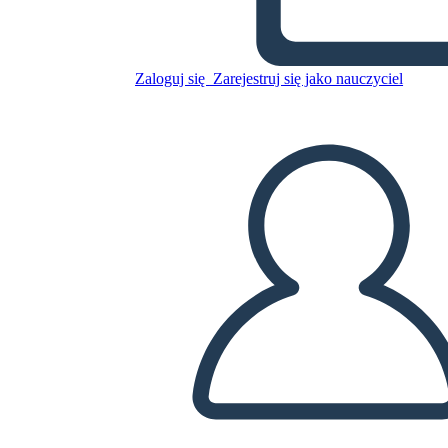
Skopiuj tę scenorys
STWÓRZ SCENORYS
Zaloguj się
Zarejestruj się jako nauczyciel
ODTWARZANIE POKAZU SLAJDÓW
PRZECZYTAJ MI