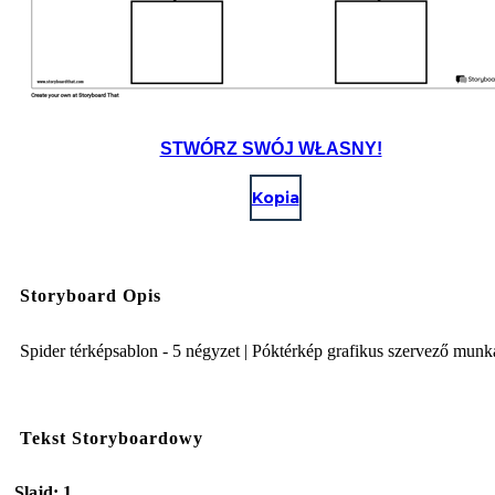
STWÓRZ SWÓJ WŁASNY!
Kopia
Storyboard Opis
Spider térképsablon - 5 négyzet | Póktérkép grafikus szervező mun
Tekst Storyboardowy
Slajd: 1