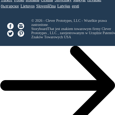
български
Lietuvos
Slovenščina
Latvijas
eesti
© 2026 - Clever Prototypes, LLC - Wszelkie prawa
zastrzeżone.
StoryboardThat jest znakiem towarowym firmy
Clever
Prototypes , LLC
, zarejestrowanym w Urzędzie Patentów
Znaków Towarowych USA