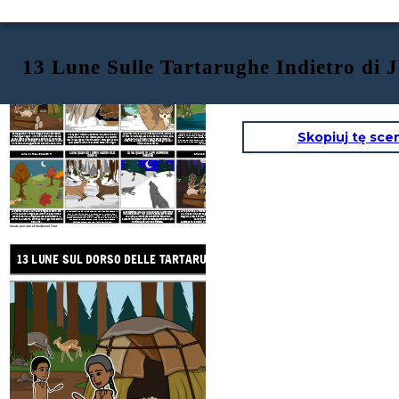
13 Lune Sulle Tartarughe Indietro di 
13 LUNE SUL DORSO DELLE TARTARUGHE
BABY BEAR MOON
BUDDING MOON
LUNA DI RISO SELVAGGIO
Skopiuj tę sce
La quinta luna è la luna in erba. Un anno, Old Man
L'ottava luna è la luna del riso selvatico. Questa luna arriva
Sozap guardò il nonno intagliare una bellissima
Il Baby Bear Moon è la seconda luna dell'anno. Gli
quando è il momento di raccogliere questo cibo. La leggenda
Winter non avrebbe lasciato la terra. Il dio del sole,
tartaruga di legno. Il nonno ha mostrato a Sozap
Abenaki sanno di non disturbare mai una mamma
dice che il riso selvatico è stato dato dal Creatore come dono
Ju-ske-ha, ha inviato un gufo per portare via
come ci sono 13 scaglie sulla schiena di Old Turtle
orsa in letargo con i suoi bambini. Immaginano che
ai due popoli che ha creato dall'Orsa Maggiore e dall'Aquila
poiché ci sono 13 lune ogni anno. Gli Abenaki hanno
l'inverno. La neve iniziò a sciogliersi e gli uccelli
del Tuono in modo che possano raccoglierlo insieme e vivere
quei piccoli orsi siano preziosi come i loro figli.
un nome e una leggenda per ciascuna delle lune.
iniziarono a cantare.
in armonia.
LUNA QUANDO I CERVI CADONO LE
LUNA QUANDO I LUPI CORRONO
LUNA DI FOGLIE CADENTI
GRANDE LUNA
CORNE
INSIEME
La decima luna è la Luna delle Foglie Cadenti, che
La Luna Grande è la tredicesima luna, l'ultima luna
L'undicesima luna è la luna quando i cervi lasciano cadere le
La dodicesima luna è la luna quando i lupi corrono
corna. I cervi avrebbero combattuto con le loro corna per
arriva quando le foglie assumono un bel colore e
alla fine del ciclo per segnare il cerchio delle
insieme. Quando i lupi alzano la testa per cantare
dimostrare chi dovrebbe essere il capo. Il Creatore ha visto
cadono a terra. Le foglie cadute restituiscono la
stagioni, proprio come il Creatore ha creato il
alla luna, la loro canzone è più forte quando
questa sofferenza e ha inviato il suo aiutante ad allentare le
loro forza alla terra, continuando il grande cerchio
cantano insieme. Proprio come le persone sono più
cerchio della vita.
loro corna nel tardo autunno. Ora le loro corna cadono
forti quando lavorano insieme.
della vita.
Queste sono le tredici
lune su Old Turtle Back.
pacificamente sulla neve all'inizio dell'inverno.
Create your own at Storyboard That
13 LUNE SUL DORSO DELLE TARTARUGHE
BABY BEAR MOO