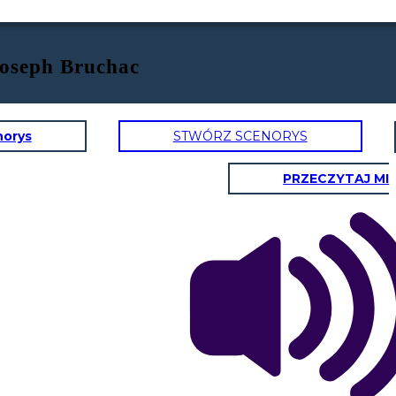
Joseph Bruchac
norys
STWÓRZ SCENORYS
PRZECZYTAJ MI
N
BUDDING MOON
LUNA DI 