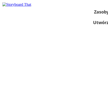
Zasob
Utwórz