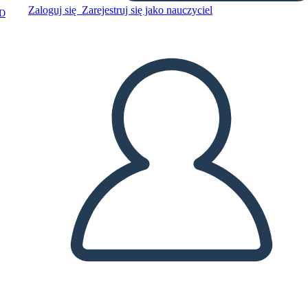
Zaloguj się
Zarejestruj się jako nauczyciel
D