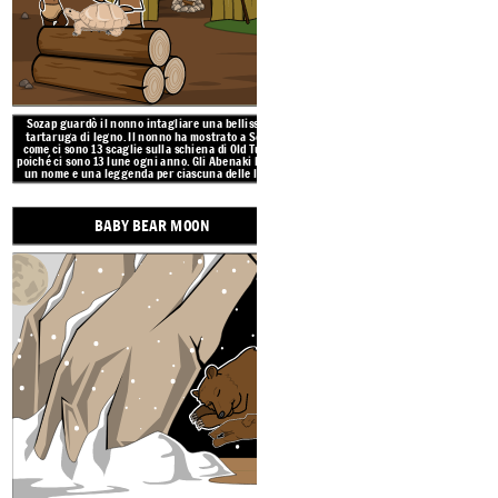
Sozap guardò il nonno intagliare una bellissima
Il Baby Bear Moon è la seconda luna
tartaruga di legno. Il nonno ha mostrato a Sozap
Abenaki sanno di non disturbare 
come ci sono 13 scaglie sulla schiena di Old Turtle
orsa in letargo con i suoi bambini.
poiché ci sono 13 lune ogni anno. Gli Abenaki hanno
quei piccoli orsi siano preziosi come
un nome e una leggenda per ciascuna delle lune.
LUNA QUANDO I CERVI C
BABY BEAR MOON
BUDDING MOON
LUNA DI FOGLIE CADENTI
CORNE