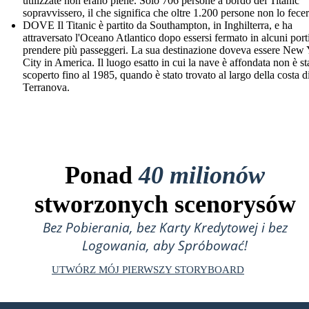
utilizzate non erano piene. Solo 706 persone a bordo del Titanic
sopravvissero, il che significa che oltre 1.200 persone non lo fecer
DOVE Il Titanic è partito da Southampton, in Inghilterra, e ha
attraversato l'Oceano Atlantico dopo essersi fermato in alcuni port
prendere più passeggeri. La sua destinazione doveva essere New
City in America. Il luogo esatto in cui la nave è affondata non è st
scoperto fino al 1985, quando è stato trovato al largo della costa d
Terranova.
Ponad
40 milionów
stworzonych scenorysów
Bez Pobierania, bez Karty Kredytowej i bez
Logowania, aby Spróbować!
UTWÓRZ MÓJ PIERWSZY STORYBOARD