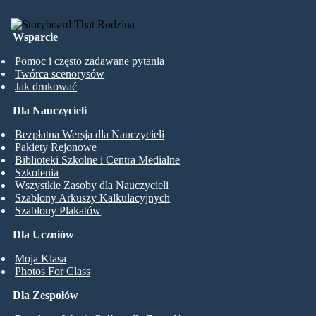
Wsparcie
Pomoc i często zadawane pytania
Twórca scenorysów
Jak drukować
Dla Nauczycieli
Bezpłatna Wersja dla Nauczycieli
Pakiety Rejonowe
Biblioteki Szkolne i Centra Medialne
Szkolenia
Wszystkie Zasoby dla Nauczycieli
Szablony Arkuszy Kalkulacyjnych
Szablony Plakatów
Dla Uczniów
Moja Klasa
Photos For Class
Dla Zespołów