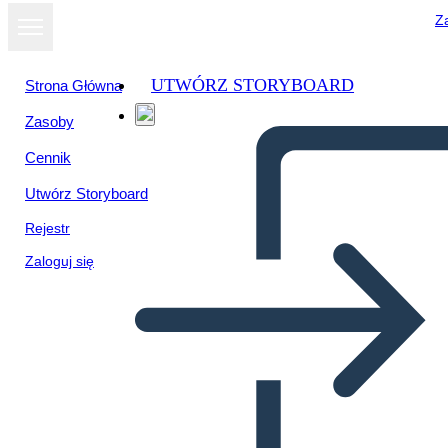
Za
UTWÓRZ STORYBOARD
Strona Główna
Zasoby
Cennik
Utwórz Storyboard
Rejestr
Zaloguj się
5 Ws poster