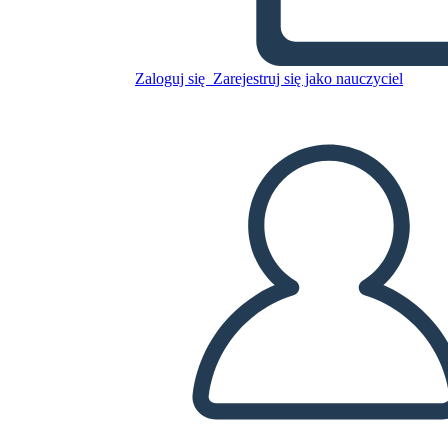
Zaloguj się
Zarejestruj się jako nauczyciel
Skopiuj tę scenorys
STWÓRZ SCENORYS
ODTWARZANIE POKAZU SLAJDÓW
PRZECZYTAJ MI