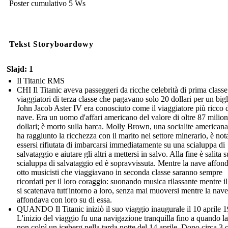
Poster cumulativo 5 Ws
Tekst Storyboardowy
Slajd: 1
Il Titanic RMS
CHI Il Titanic aveva passeggeri da ricche celebrità di prima classe
viaggiatori di terza classe che pagavano solo 20 dollari per un bigl
John Jacob Aster IV era conosciuto come il viaggiatore più ricco d
nave. Era un uomo d'affari americano del valore di oltre 87 milion
dollari; è morto sulla barca. Molly Brown, una socialite american
ha raggiunto la ricchezza con il marito nel settore minerario, è not
essersi rifiutata di imbarcarsi immediatamente su una scialuppa di
salvataggio e aiutare gli altri a mettersi in salvo. Alla fine è salita 
scialuppa di salvataggio ed è sopravvissuta. Mentre la nave affon
otto musicisti che viaggiavano in seconda classe saranno sempre
ricordati per il loro coraggio: suonando musica rilassante mentre i
si scatenava tutt'intorno a loro, senza mai muoversi mentre la nave
affondava con loro su di essa.
QUANDO Il Titanic iniziò il suo viaggio inaugurale il 10 aprile 
L'inizio del viaggio fu una navigazione tranquilla fino a quando l
non colpì un iceberg nella tarda notte del 14 aprile. Dopo circa 3 o