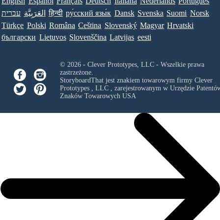
English
Español
Français
Deutsch
Italiana
Nederlands
Português
עברית
العَرَبِيَّة
हिन्दी
ру́сский язы́к
Dansk
Svenska
Suomi
Norsk
Türkçe
Polski
Româna
Ceština
Slovenský
Magyar
Hrvatski
български
Lietuvos
Slovenščina
Latvijas
eesti
© 2026 - Clever Prototypes, LLC - Wszelkie prawa
zastrzeżone.
StoryboardThat jest znakiem towarowym firmy
Clever
Prototypes , LLC
, zarejestrowanym w Urzędzie Patentów
Znaków Towarowych USA