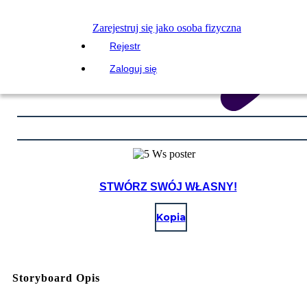
Zarejestruj się jako osoba fizyczna
Rejestr
Zaloguj się
STWÓRZ SWÓJ WŁASNY!
Kopia
Storyboard Opis