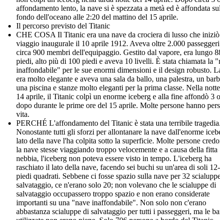
affondamento lento, la nave si è spezzata a metà ed è affondata su
fondo dell'oceano alle 2:20 del mattino del 15 aprile.
Il percorso previsto del Titanic
CHE COSA Il Titanic era una nave da crociera di lusso che iniziò 
viaggio inaugurale il 10 aprile 1912. Aveva oltre 2.000 passeggeri
circa 900 membri dell'equipaggio. Gestito dal vapore, era lungo 
piedi, alto più di 100 piedi e aveva 10 livelli. È stata chiamata la 
inaffondabile" per le sue enormi dimensioni e il design robusto. 
era molto elegante e aveva una sala da ballo, una palestra, un barb
una piscina e stanze molto eleganti per la prima classe. Nella notte
14 aprile, il Titanic colpì un enorme iceberg e alla fine affondò 3 
dopo durante le prime ore del 15 aprile. Molte persone hanno pers
vita.
PERCHÉ L'affondamento del Titanic è stata una terribile tragedia
Nonostante tutti gli sforzi per allontanare la nave dall'enorme icebe
lato della nave l'ha colpita sotto la superficie. Molte persone cred
la nave stesse viaggiando troppo velocemente e a causa della fitta
nebbia, l'iceberg non poteva essere visto in tempo. L'iceberg ha
raschiato il lato della nave, facendo sei buchi su un'area di soli 12
piedi quadrati. Sebbene ci fosse spazio sulla nave per 32 scialuppe
salvataggio, ce n'erano solo 20; non volevano che le scialuppe di
salvataggio occupassero troppo spazio e non erano considerate
importanti su una "nave inaffondabile". Non solo non c'erano
abbastanza scialuppe di salvataggio per tutti i passeggeri, ma le b