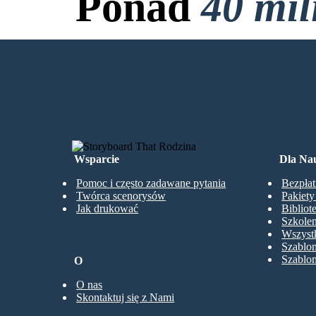
Ponad
40 mi
Bez Pobierania, bez 
UTWÓRZ MÓJ PIERWSZY STORY
Wsparcie
Dla Nau
Pomoc i często zadawane pytania
Bezpłat
Twórca scenorysów
Pakiet
Jak drukować
Bibliot
Szkolen
Wszystk
Szablo
Szablo
O
O nas
Skontaktuj się z Nami