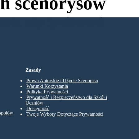
h scenorysów
wania, aby Spróbować!
Zasady
Prawa Autorskie i Użycie Scenopisu
Warunki Korzystania
Polityka Prywatności
Prywatność i Bezpieczeństwo dla Szkół i
Uczniów
Dostępność
espołów
Twoje Wybory Dotyczące Prywatności