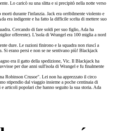
. Lo caricò su una slitta e si precipitò nella notte verso
morti durante l'infanzia. Jack era orribilmente violento e
 era indigente e ha fatto la difficile scelta di mettere suo
uadra. Cercando di fare soldi per suo figlio, Ada ha
iglior offerente). L'isola di Wrangel era 100 miglia a nord
ente dure. Le razioni finirono e la squadra non riuscì a
ia. Si erano persi e non se ne sentivano più! Blackjack
agno era il gatto della spedizione, Vic. Il Blackjack ha
ravvisse per due anni sull'isola di Wrangel e fu finalmente
nna Robinson Crusoe". Lei non ha apprezzato il circo
uno stipendio dal viaggio insieme a poche centinaia di
i e articoli popolari che hanno seguito la sua storia. Ada