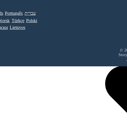
ds
Português
עברית
Norsk
Türkçe
Polski
рски
Lietuvos
© 20
Stor