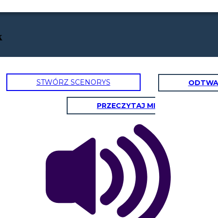
k
STWÓRZ SCENORYS
ODTWA
PRZECZYTAJ MI