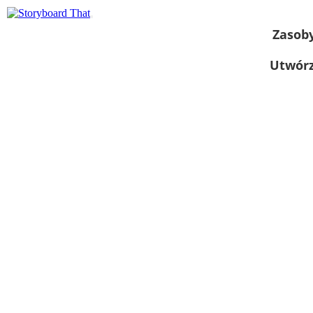
Zasob
Utwórz