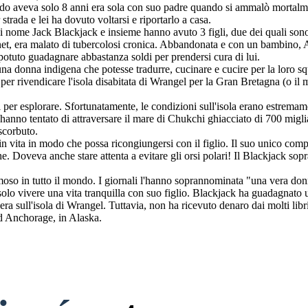
 aveva solo 8 anni era sola con suo padre quando si ammalò mortalmente
rada e lei ha dovuto voltarsi e riportarlo a casa.
 nome Jack Blackjack e insieme hanno avuto 3 figli, due dei quali sono 
net, era malato di tubercolosi cronica. Abbandonata e con un bambino, Ada
potuto guadagnare abbastanza soldi per prendersi cura di lui.
na donna indigena che potesse tradurre, cucinare e cucire per la loro sq
er rivendicare l'isola disabitata di Wrangel per la Gran Bretagna (o il m
 per esplorare. Sfortunatamente, le condizioni sull'isola erano estremam
i hanno tentato di attraversare il mare di Chukchi ghiacciato di 700 migl
scorbuto.
in vita in modo che possa ricongiungersi con il figlio. Il suo unico comp
he. Doveva anche stare attenta a evitare gli orsi polari! Il Blackjack sop
amoso in tutto il mondo. I giornali l'hanno soprannominata "una vera do
solo vivere una vita tranquilla con suo figlio. Blackjack ha guadagnato 
era sull'isola di Wrangel. Tuttavia, non ha ricevuto denaro dai molti libr
d Anchorage, in Alaska.