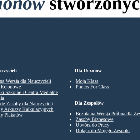
lionów
stworzonyc
Karty Kredytowej i bez Logo
BOARD
czycieli
Dla Uczniów
na Wersja dla Nauczycieli
Moja Klasa
y Rejonowe
Photos For Class
eki Szkolne i Centra Medialne
ia
Dla Zespołów
ie Zasoby dla Nauczycieli
ny Arkuszy Kalkulacyjnych
Bezpłatna Wersja Próbna dla Z
ny Plakatów
Zasoby Biznesowe
Utwórz do Pracy
Dołącz do Mojego Zespołu