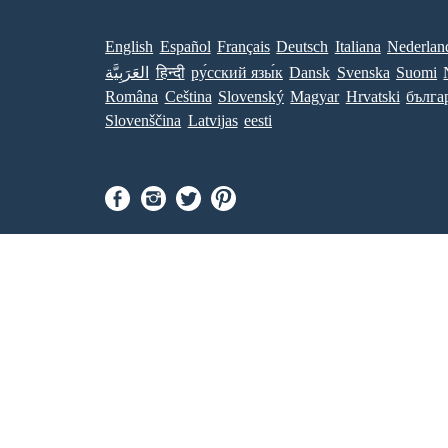
English
Español
Français
Deutsch
Italiana
Nederlan
العَرَبِيَّة
हिन्दी
ру́сский язы́к
Dansk
Svenska
Suomi
Româna
Ceština
Slovenský
Magyar
Hrvatski
бълга
Slovenščina
Latvijas
eesti