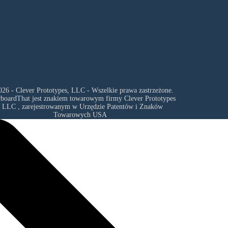
26 - Clever Prototypes, LLC - Wszelkie prawa zastrzeżone.
yboardThat jest znakiem towarowym firmy
Clever Prototypes
, LLC
, zarejestrowanym w Urzędzie Patentów i Znaków
Towarowych USA