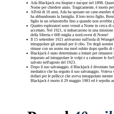
Ada Blackjack era Inupiat e nacque nel 1898. Quando
Nome per chiedere aiuto. Tragicamente, è morto per st
All'età di 16 anni, Ada ha sposato un cane-musher di
ha abbandonato la famiglia. Il loro terzo figlio, Ben
figlio in un orfanotrofio fino a quando non avrebbe 
Quattro esploratori sono venuti a Nome in cerca di u
accettato. Nel 1921, si imbarcarono in una missione p
della Siberia e 600 miglia a nord-ovest di Nome!
Il 15 settembre 1921 arrivarono sull'isola di Wrangel
intrappolare gli animali per il cibo. Tre degli uomin
rimase con un uomo ma morì subito dopo quello di 
Blackjack è stato determinato a lottare per rimanere 
imparato ad intrappolare le volpi e a catturare le foc
salvato nell'agosto del 1923.
Dopo il suo salvataggio, il Blackjack è diventato f
mediatico che ha seguito il suo salvataggio. Voleva 
dollari per le pellicce che aveva intrappolato mentre 
Blackjack è morto il 29 maggio 1983 ed è sepolto a