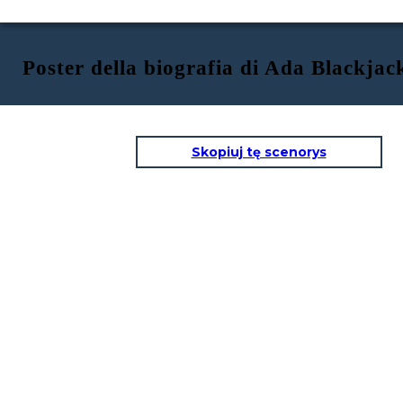
Poster della biografia di Ada Blackjac
Skopiuj tę scenorys