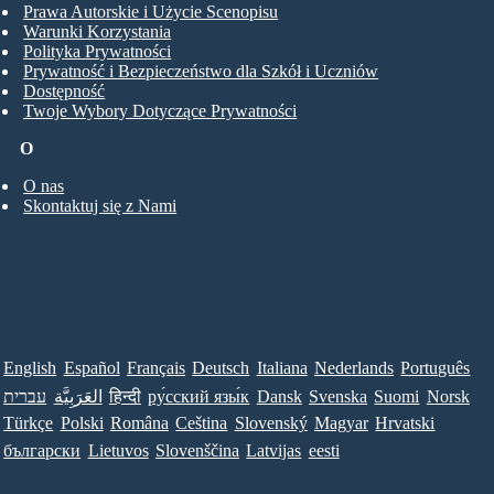
Prawa Autorskie i Użycie Scenopisu
Warunki Korzystania
Polityka Prywatności
Prywatność i Bezpieczeństwo dla Szkół i Uczniów
Dostępność
Twoje Wybory Dotyczące Prywatności
O
O nas
Skontaktuj się z Nami
English
Español
Français
Deutsch
Italiana
Nederlands
Português
עברית
العَرَبِيَّة
हिन्दी
ру́сский язы́к
Dansk
Svenska
Suomi
Norsk
Türkçe
Polski
Româna
Ceština
Slovenský
Magyar
Hrvatski
български
Lietuvos
Slovenščina
Latvijas
eesti