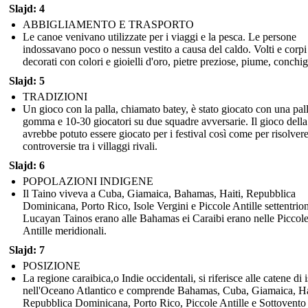
Slajd: 4
ABBIGLIAMENTO E TRASPORTO
Le canoe venivano utilizzate per i viaggi e la pesca. Le persone
indossavano poco o nessun vestito a causa del caldo. Volti e corpi
decorati con colori e gioielli d'oro, pietre preziose, piume, conchig
Slajd: 5
TRADIZIONI
Un gioco con la palla, chiamato batey, è stato giocato con una pall
gomma e 10-30 giocatori su due squadre avversarie. Il gioco della
avrebbe potuto essere giocato per i festival così come per risolvere
controversie tra i villaggi rivali.
Slajd: 6
POPOLAZIONI INDIGENE
Il Taino viveva a Cuba, Giamaica, Bahamas, Haiti, Repubblica
Dominicana, Porto Rico, Isole Vergini e Piccole Antille settentriona
Lucayan Tainos erano alle Bahamas ei Caraibi erano nelle Piccol
Antille meridionali.
Slajd: 7
POSIZIONE
La regione caraibica,o Indie occidentali, si riferisce alle catene di 
nell'Oceano Atlantico e comprende Bahamas, Cuba, Giamaica, Ha
Repubblica Dominicana, Porto Rico, Piccole Antille e Sottovento