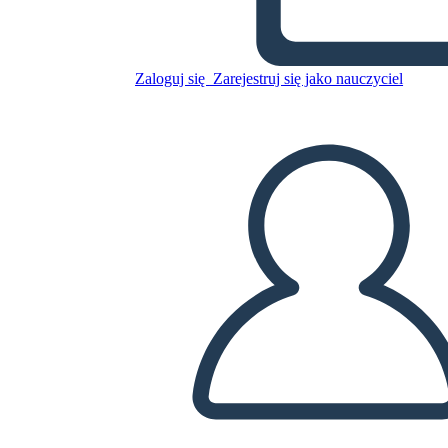
Skopiuj tę scenorys
Zaloguj się
Zarejestruj się jako nauczyciel
STWÓRZ SCENORYS
ODTWARZANIE POKAZU SLAJDÓW
PRZECZYTAJ MI