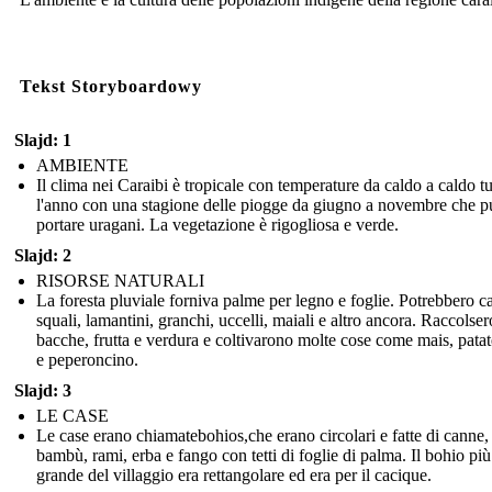
Tekst Storyboardowy
Slajd: 1
AMBIENTE
Il clima nei Caraibi è tropicale con temperature da caldo a caldo tu
l'anno con una stagione delle piogge da giugno a novembre che p
portare uragani. La vegetazione è rigogliosa e verde.
Slajd: 2
RISORSE NATURALI
La foresta pluviale forniva palme per legno e foglie. Potrebbero c
squali, lamantini, granchi, uccelli, maiali e altro ancora. Raccolser
bacche, frutta e verdura e coltivarono molte cose come mais, patat
e peperoncino.
Slajd: 3
LE CASE
Le case erano chiamatebohios,che erano circolari e fatte di canne,
bambù, rami, erba e fango con tetti di foglie di palma. Il bohio più
grande del villaggio era rettangolare ed era per il cacique.