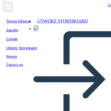
Za
UTWÓRZ STORYBOARD
Strona Główna
Zasoby
Cennik
Utwórz Storyboard
Rejestr
Zaloguj się
Ambiente e Cultura Caraibici