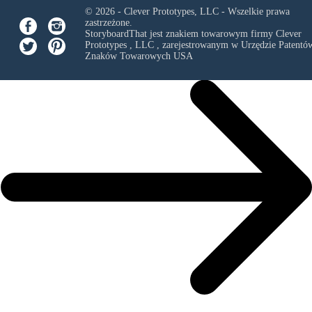
© 2026 - Clever Prototypes, LLC - Wszelkie prawa
zastrzeżone.
StoryboardThat jest znakiem towarowym firmy
Clever
Prototypes , LLC
, zarejestrowanym w Urzędzie Patentów
Znaków Towarowych USA