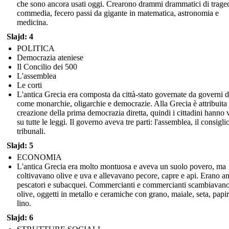
che sono ancora usati oggi. Crearono drammi drammatici di trage
commedia, fecero passi da gigante in matematica, astronomia e
medicina.
Slajd: 4
POLITICA
Democrazia ateniese
Il Concilio dei 500
L'assemblea
Le corti
L'antica Grecia era composta da città-stato governate da governi d
come monarchie, oligarchie e democrazie. Alla Grecia è attribuita 
creazione della prima democrazia diretta, quindi i cittadini hanno 
su tutte le leggi. Il governo aveva tre parti: l'assemblea, il consiglio
tribunali.
Slajd: 5
ECONOMIA
L'antica Grecia era molto montuosa e aveva un suolo povero, ma
coltivavano olive e uva e allevavano pecore, capre e api. Erano a
pescatori e subacquei. Commercianti e commercianti scambiavano
olive, oggetti in metallo e ceramiche con grano, maiale, seta, papi
lino.
Slajd: 6