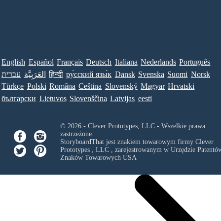
English
Español
Français
Deutsch
Italiana
Nederlands
Português
עברית
العَرَبِيَّة
हिन्दी
ру́сский язы́к
Dansk
Svenska
Suomi
Norsk
Türkçe
Polski
Româna
Ceština
Slovenský
Magyar
Hrvatski
български
Lietuvos
Slovenščina
Latvijas
eesti
© 2026 - Clever Prototypes, LLC - Wszelkie prawa
zastrzeżone.
StoryboardThat jest znakiem towarowym firmy
Clever
Prototypes , LLC
, zarejestrowanym w Urzędzie Patentów
Znaków Towarowych USA