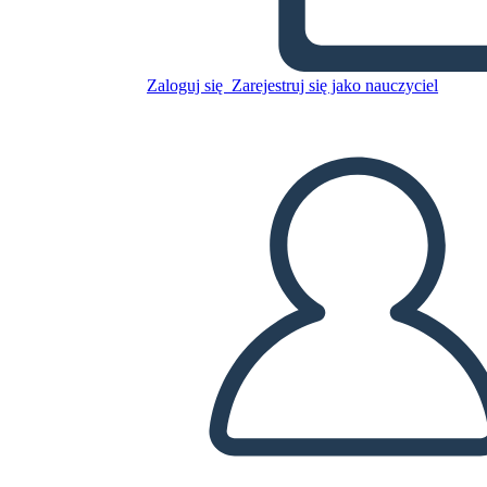
Antica Grecia GRAPES
Grafico
Zaloguj się
Zarejestruj się jako nauczyciel
Skopiuj tę scenorys
STWÓRZ SCENORYS
ODTWARZANIE POKAZU SLAJDÓW
PRZECZYTAJ MI