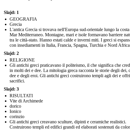
Slajd: 1
GEOGRAFIA
Grecia
L'antica Grecia si trovava nell'Europa sud-orientale lungo la costa
Mar Mediterraneo. Montagne, mari e isole formavano barriere nat
tra le città-stato. Hanno estati calde e inverni miti. I greci si espan
con insediamenti in Italia, Francia, Spagna, Turchia e Nord Africa
Slajd: 2
RELIGIONE
Gli antichi greci praticavano il politeismo, il che significa che cr
in molti dei e dee. La mitologia greca racconta le storie degli dei, 
dee e degli eroi. Gli antichi greci costruirono templi agli dei e offr
sacrifici.
Slajd: 3
RISULTATI
Vite di Archimede
dorico
Ionico
corinzio
Gli antichi greci creavano sculture, dipinti e ceramiche realistici.
Costruirono templi ed edifici grandi ed elaborati sostenuti da colo