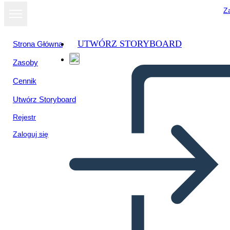
Za
UTWÓRZ STORYBOARD
Strona Główna
Zasoby
Cennik
Utwórz Storyboard
Rejestr
Zaloguj się