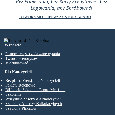
Bez Pobierania, bez Karty Kredytowej i bez
Logowania, aby Spróbować!
UTWÓRZ MÓJ PIERWSZY STORYBOARD
Wsparcie
Pomoc i często zadawane pytania
Twórca scenorysów
Jak drukować
Dla Nauczycieli
Bezpłatna Wersja dla Nauczycieli
Pakiety Rejonowe
Biblioteki Szkolne i Centra Medialne
Szkolenia
Wszystkie Zasoby dla Nauczycieli
Szablony Arkuszy Kalkulacyjnych
Szablony Plakatów