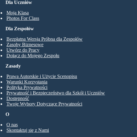
Dla Uczniów
Moja Klasa
Photos For Class
Dla Zespołów
Bezpłatna Wersja Próbna dla Zespołów
Zasoby Biznesowe
Utwórz do Pracy
Dołącz do Mojego Zespołu
Zasady
Prawa Autorskie i Użycie Scenopisu
Warunki Korzystania
Polityka Prywatności
Prywatność i Bezpieczeństwo dla Szkół i Uczniów
Dostępność
Twoje Wybory Dotyczące Prywatności
O
O nas
Skontaktuj się z Nami