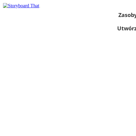
Zasob
Utwórz