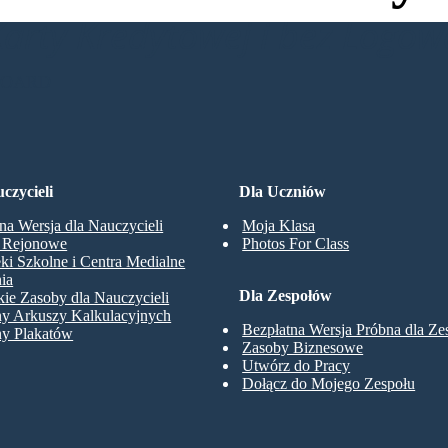
Karty Kredytowej i bez Logo
BOARD
czycieli
Dla Uczniów
na Wersja dla Nauczycieli
Moja Klasa
y Rejonowe
Photos For Class
eki Szkolne i Centra Medialne
ia
Dla Zespołów
ie Zasoby dla Nauczycieli
ny Arkuszy Kalkulacyjnych
Bezpłatna Wersja Próbna dla Z
ny Plakatów
Zasoby Biznesowe
Utwórz do Pracy
Dołącz do Mojego Zespołu