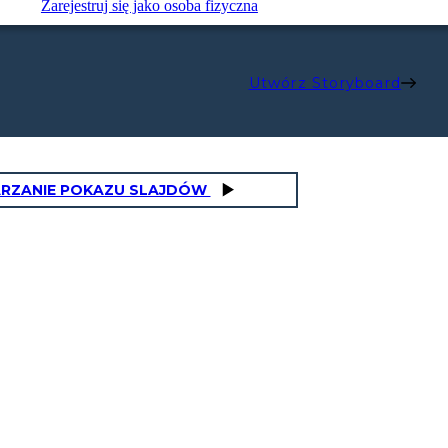
Zarejestruj się jako osoba fizyczna
Utwórz Storyboard
RZANIE POKAZU SLAJDÓW