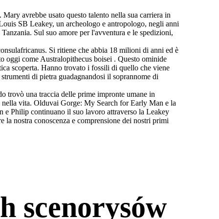
. Mary avrebbe usato questo talento nella sua carriera in
 Louis SB Leakey, un archeologo e antropologo, negli anni
n Tanzania. Sul suo amore per l'avventura e le spedizioni,
onsulafricanus. Si ritiene che abbia 18 milioni di anni ed è
uto oggi come Australopithecus boisei . Questo ominide
ica scoperta. Hanno trovato i fossili di quello che viene
i strumenti di pietra guadagnandosi il soprannome di
do trovò una traccia delle prime impronte umane in
ardi nella vita. Olduvai Gorge: My Search for Early Man e la
n e Philip continuano il suo lavoro attraverso la Leakey
e la nostra conoscenza e comprensione dei nostri primi
h scenorysów