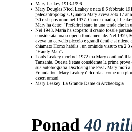
Mary Leakey 1913-1996
Mary Douglas Nicol Leakey è nata il 6 febbraio 1913 a
paleoantropologia. Quando Mary aveva solo 17 anni,
'30 e si sposarono nel 1937. Come squadra, i Leakey s
Mary ha detto: "Preferirei stare in una tenda che in 
Nel 1948, Maria ha scoperto il cranio fossile parzial
considerata una scoperta fondamentale. Nel 1959, Ma
aveva un cervello piccolo e grandi denti e si ritiene
chiamato Homo habilis , un ominide vissuto tra 2,3 e
"Handy Man".
Louis Leakey morì nel 1972 ma Mary continuò il lavo
Tanzania. Questa è stata considerata la prima prova d
sua autobiografia Disclosing the Past . Mary morì a 
Foundation. Mary Leakey è ricordata come una pionie
esseri umani.
Mary Leakey: La Grande Dame di Archeologia
Ponad
40 mi