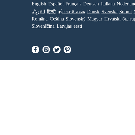
English
Español
Français
Deutsch
Italiana
Nederlan
العَرَبِيَّة
हिन्दी
ру́сский язы́к
Dansk
Svenska
Suomi
Româna
Ceština
Slovenský
Magyar
Hrvatski
бълга
Slovenščina
Latvijas
eesti