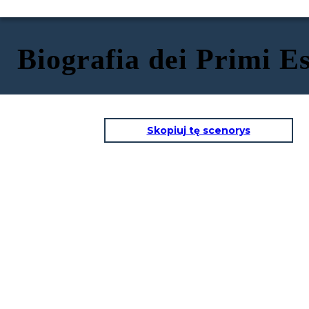
Biografia dei Primi E
Skopiuj tę scenorys