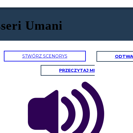
sseri Umani
STWÓRZ SCENORYS
ODTWA
PRZECZYTAJ MI