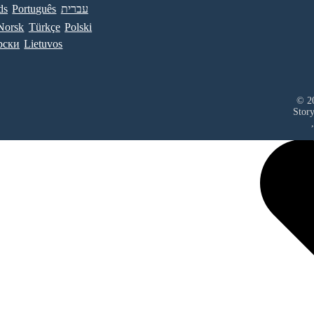
ds
Português
עברית
Norsk
Türkçe
Polski
рски
Lietuvos
© 20
Stor