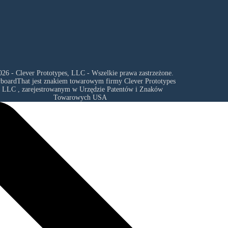
26 - Clever Prototypes, LLC - Wszelkie prawa zastrzeżone.
yboardThat jest znakiem towarowym firmy
Clever Prototypes
, LLC
, zarejestrowanym w Urzędzie Patentów i Znaków
Towarowych USA