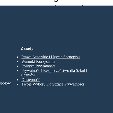
wania, aby Spróbować!
Zasady
Prawa Autorskie i Użycie Scenopisu
Warunki Korzystania
Polityka Prywatności
Prywatność i Bezpieczeństwo dla Szkół i
Uczniów
Dostępność
espołów
Twoje Wybory Dotyczące Prywatności