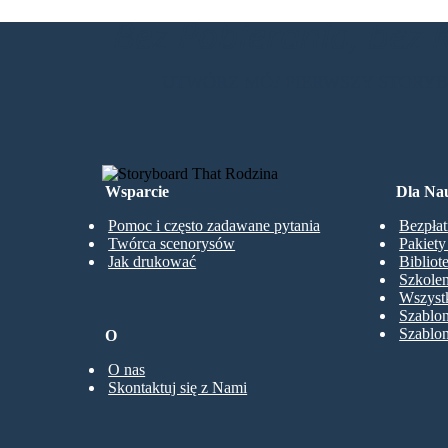
Bez Pobierania, bez 
UTWÓRZ MÓJ PIERWSZY STORY
Wsparcie
Dla Nau
Pomoc i często zadawane pytania
Bezpłat
Twórca scenorysów
Pakiet
Jak drukować
Bibliot
Szkolen
Wszystk
Szablo
Szablo
O
O nas
Skontaktuj się z Nami