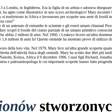
 Londra, in Inghilterra. Era la figlia di un artista e adorava disegnare
 ha agito come illustratrice in uno scavo archeologico! Mary incontrò
i trasferirono in Africa e lavorarono per scoprire una serie di fossili i
una casa!"
e di un antenato di entrambe le scimmie e gli esseri umani chiamati Proc
ry scoprì il fossile del cranio parziale di un umano primitivo conosci
 che abbia 2 milioni di anni. Nel 1960, i Leakeys fecero un'altra drammat
 1,6 milioni di anni fa! Questo ominide ha mostrato prove di utilizzo d
ro della loro vita. Nel 1979, Mary fece un'altra grande scoperta quan
iretta dell'attività fisica degli ominidi. Mary ha scritto due libri più t
Nairobi, Kenya, Africa il 9 dicembre 1996. I suoi figli Richard, Jonatha
ra e paleoantropologa le cui importanti scoperte hanno fatto progredir
lionów
stworzonyc