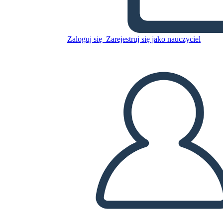
Skopiuj tę scenorys
Zaloguj się
Zarejestruj się jako nauczyciel
STWÓRZ SCENORYS
ODTWARZANIE POKAZU SLAJDÓW
PRZECZYTAJ MI