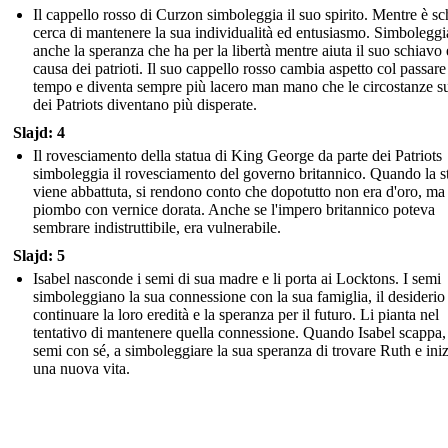
Il cappello rosso di Curzon simboleggia il suo spirito. Mentre è sc
cerca di mantenere la sua individualità ed entusiasmo. Simboleggi
anche la speranza che ha per la libertà mentre aiuta il suo schiavo 
causa dei patrioti. Il suo cappello rosso cambia aspetto col passare
tempo e diventa sempre più lacero man mano che le circostanze s
dei Patriots diventano più disperate.
Slajd: 4
Il rovesciamento della statua di King George da parte dei Patriots
simboleggia il rovesciamento del governo britannico. Quando la s
viene abbattuta, si rendono conto che dopotutto non era d'oro, ma
piombo con vernice dorata. Anche se l'impero britannico poteva
sembrare indistruttibile, era vulnerabile.
Slajd: 5
Isabel nasconde i semi di sua madre e li porta ai Locktons. I semi
simboleggiano la sua connessione con la sua famiglia, il desiderio
continuare la loro eredità e la speranza per il futuro. Li pianta nel
tentativo di mantenere quella connessione. Quando Isabel scappa, 
semi con sé, a simboleggiare la sua speranza di trovare Ruth e iniz
una nuova vita.