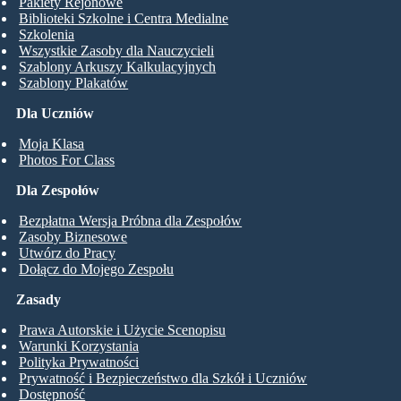
Pakiety Rejonowe
Biblioteki Szkolne i Centra Medialne
Szkolenia
Wszystkie Zasoby dla Nauczycieli
Szablony Arkuszy Kalkulacyjnych
Szablony Plakatów
Dla Uczniów
Moja Klasa
Photos For Class
Dla Zespołów
Bezpłatna Wersja Próbna dla Zespołów
Zasoby Biznesowe
Utwórz do Pracy
Dołącz do Mojego Zespołu
Zasady
Prawa Autorskie i Użycie Scenopisu
Warunki Korzystania
Polityka Prywatności
Prywatność i Bezpieczeństwo dla Szkół i Uczniów
Dostępność