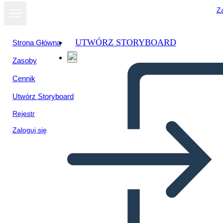
Za
UTWÓRZ STORYBOARD
Strona Główna
Zasoby
Cennik
Utwórz Storyboard
Rejestr
Zaloguj się
Catene Simbolismo