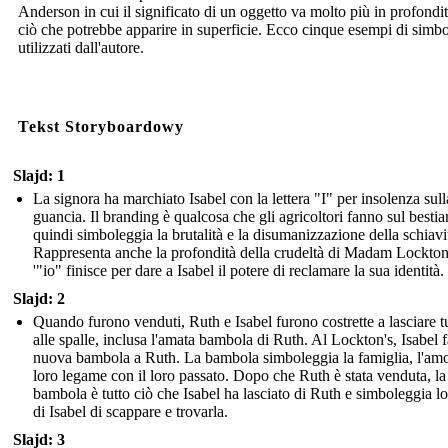
Anderson in cui il significato di un oggetto va molto più in profondit
ciò che potrebbe apparire in superficie. Ecco cinque esempi di simb
utilizzati dall'autore.
Tekst Storyboardowy
Slajd: 1
La signora ha marchiato Isabel con la lettera "I" per insolenza sull
guancia. Il branding è qualcosa che gli agricoltori fanno sul besti
quindi simboleggia la brutalità e la disumanizzazione della schiavi
Rappresenta anche la profondità della crudeltà di Madam Lockton
'"io" finisce per dare a Isabel il potere di reclamare la sua identità.
Slajd: 2
Quando furono venduti, Ruth e Isabel furono costrette a lasciare t
alle spalle, inclusa l'amata bambola di Ruth. Al Lockton's, Isabel 
nuova bambola a Ruth. La bambola simboleggia la famiglia, l'amor
loro legame con il loro passato. Dopo che Ruth è stata venduta, la
bambola è tutto ciò che Isabel ha lasciato di Ruth e simboleggia l
di Isabel di scappare e trovarla.
Slajd: 3