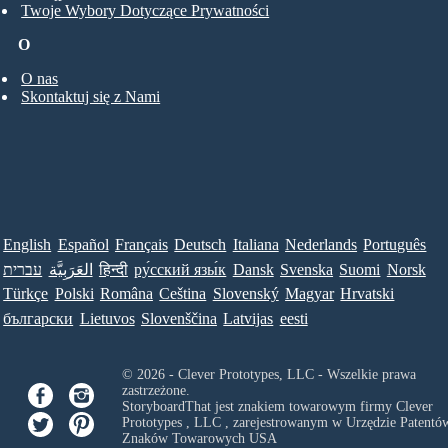
Twoje Wybory Dotyczące Prywatności
O
O nas
Skontaktuj się z Nami
English
Español
Français
Deutsch
Italiana
Nederlands
Português
עברית
العَرَبِيَّة
हिन्दी
ру́сский язы́к
Dansk
Svenska
Suomi
Norsk
Türkçe
Polski
Româna
Ceština
Slovenský
Magyar
Hrvatski
български
Lietuvos
Slovenščina
Latvijas
eesti
© 2026 - Clever Prototypes, LLC - Wszelkie prawa
zastrzeżone.
StoryboardThat jest znakiem towarowym firmy
Clever
Prototypes , LLC
, zarejestrowanym w Urzędzie Patentów
Znaków Towarowych USA