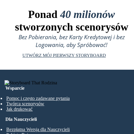
Ponad
40 milionów
stworzonych scenorysów
Bez Pobierania, bez Karty Kredytowej i bez
Logowania, aby Spróbować!
UTWÓRZ MÓJ PIERWSZY STORYBOARD
Wsparcie
Pomoc i często zadawane pytania
Twórca scenorysów
Jak drukować
Dla Nauczycieli
Bezpłatna Wersja dla Nauczycieli