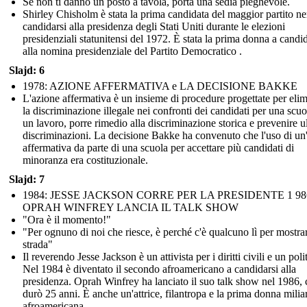
Se non ti danno un posto a tavola, porta una sedia pieghevole.
Shirley Chisholm è stata la prima candidata del maggior partito ne
candidarsi alla presidenza degli Stati Uniti durante le elezioni
presidenziali statunitensi del 1972. È stata la prima donna a candid
alla nomina presidenziale del Partito Democratico .
Slajd: 6
1978: AZIONE AFFERMATIVA e LA DECISIONE BAKKE
L'azione affermativa è un insieme di procedure progettate per eli
la discriminazione illegale nei confronti dei candidati per una scuo
un lavoro, porre rimedio alla discriminazione storica e prevenire ul
discriminazioni. La decisione Bakke ha convenuto che l'uso di un
affermativa da parte di una scuola per accettare più candidati di
minoranza era costituzionale.
Slajd: 7
1984: JESSE JACKSON CORRE PER LA PRESIDENTE 1 98
OPRAH WINFREY LANCIA IL TALK SHOW
"Ora è il momento!"
"Per ognuno di noi che riesce, è perché c'è qualcuno lì per mostrar
strada"
Il reverendo Jesse Jackson è un attivista per i diritti civili e un poli
Nel 1984 è diventato il secondo afroamericano a candidarsi alla
presidenza. Oprah Winfrey ha lanciato il suo talk show nel 1986, 
durò 25 anni. È anche un'attrice, filantropa e la prima donna milia
afroamericana.