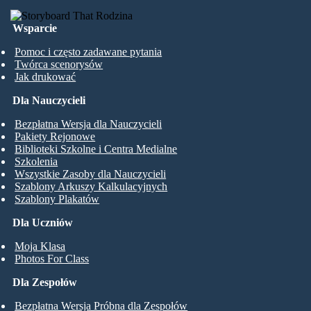
Wsparcie
Pomoc i często zadawane pytania
Twórca scenorysów
Jak drukować
Dla Nauczycieli
Bezpłatna Wersja dla Nauczycieli
Pakiety Rejonowe
Biblioteki Szkolne i Centra Medialne
Szkolenia
Wszystkie Zasoby dla Nauczycieli
Szablony Arkuszy Kalkulacyjnych
Szablony Plakatów
Dla Uczniów
Moja Klasa
Photos For Class
Dla Zespołów
Bezpłatna Wersja Próbna dla Zespołów