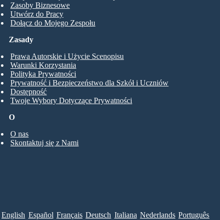
Zasoby Biznesowe
Utwórz do Pracy
Dołącz do Mojego Zespołu
Zasady
Prawa Autorskie i Użycie Scenopisu
Warunki Korzystania
Polityka Prywatności
Prywatność i Bezpieczeństwo dla Szkół i Uczniów
Dostępność
Twoje Wybory Dotyczące Prywatności
O
O nas
Skontaktuj się z Nami
English
Español
Français
Deutsch
Italiana
Nederlands
Português