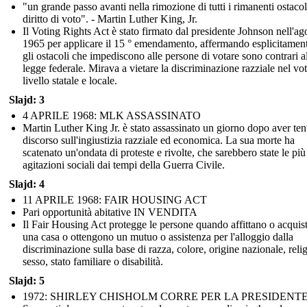
"un grande passo avanti nella rimozione di tutti i rimanenti ostacol
diritto di voto". - Martin Luther King, Jr.
Il Voting Rights Act è stato firmato dal presidente Johnson nell'ag
1965 per applicare il 15 ° emendamento, affermando esplicitamen
gli ostacoli che impediscono alle persone di votare sono contrari a
legge federale. Mirava a vietare la discriminazione razziale nel vo
livello statale e locale.
Slajd: 3
4 APRILE 1968: MLK ASSASSINATO
Martin Luther King Jr. è stato assassinato un giorno dopo aver te
discorso sull'ingiustizia razziale ed economica. La sua morte ha
scatenato un'ondata di proteste e rivolte, che sarebbero state le più
agitazioni sociali dai tempi della Guerra Civile.
Slajd: 4
11 APRILE 1968: FAIR HOUSING ACT
Pari opportunità abitative IN VENDITA
Il Fair Housing Act protegge le persone quando affittano o acquis
una casa o ottengono un mutuo o assistenza per l'alloggio dalla
discriminazione sulla base di razza, colore, origine nazionale, reli
sesso, stato familiare o disabilità.
Slajd: 5
1972: SHIRLEY CHISHOLM CORRE PER LA PRESIDENT