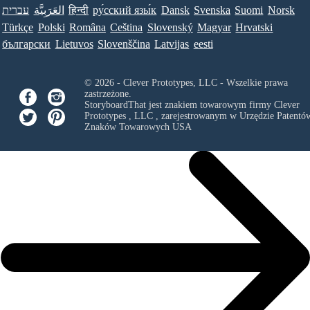
עברית
العَرَبِيَّة
हिन्दी
ру́сский язы́к
Dansk
Svenska
Suomi
Norsk
Türkçe
Polski
Româna
Ceština
Slovenský
Magyar
Hrvatski
български
Lietuvos
Slovenščina
Latvijas
eesti
© 2026 - Clever Prototypes, LLC - Wszelkie prawa
zastrzeżone.
StoryboardThat jest znakiem towarowym firmy
Clever
Prototypes , LLC
, zarejestrowanym w Urzędzie Patentów
Znaków Towarowych USA