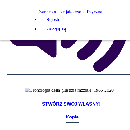
Zarejestruj się jako osoba fizyczna
Rejestr
Zaloguj się
STWÓRZ SWÓJ WŁASNY!
Kopia