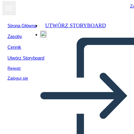
Za
UTWÓRZ STORYBOARD
Strona Główna
Zasoby
Cennik
Utwórz Storyboard
Rejestr
Zaloguj się