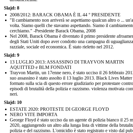
Slajd: 8
2008/2012: BARACK OBAMA È IL 44 ° PRESIDENTE
"Il cambiamento non arriverà se aspettiamo qualcun altro o ... un'a
volta. Siamo quelli che stavamo aspettando. Siamo il cambiament
cerchiamo." -Presidente Barack Obama, 2008
Nel 2008, Barack Obama è diventato il primo presidente afroame
degli Stati Uniti dopo aver condotto una campagna di uguaglianz
razziale, sociale ed economica. È stato rieletto nel 2012.
Slajd: 9
13 LUGLIO 2013: ASSASSINO DI TRAYVON MARTIN
AQUITTED e BLM FONDATI
Trayvon Martin, un 17enne nero, è stato ucciso il 26 febbraio 2012
suo assassino è stato assolto il 13 luglio 2013. Black Lives Matter 
formato sulla scia di questo errore giudiziario per protestare contro
episodi di brutalità della polizia e razzismo. violenza motivata cont
neri.
Slajd: 10
ESTATE 2020: PROTESTE DI GEORGE FLOYD
NERO VITE IMPORTA
George Floyd è stato ucciso da un agente di polizia bianco il 25 
2020, aggiungendo un altro alla lunga lista di vittime della brutalit
polizia e del razzismo. L'omicidio è stato registrato e visto dal pub