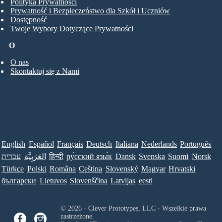
Polityka Prywatności
Prywatność i Bezpieczeństwo dla Szkół i Uczniów
Dostępność
Twoje Wybory Dotyczące Prywatności
O
O nas
Skontaktuj się z Nami
English
Español
Français
Deutsch
Italiana
Nederlands
Português
עברית
العَرَبِيَّة
हिन्दी
ру́сский язы́к
Dansk
Svenska
Suomi
Norsk
Türkçe
Polski
Româna
Ceština
Slovenský
Magyar
Hrvatski
български
Lietuvos
Slovenščina
Latvijas
eesti
© 2026 - Clever Prototypes, LLC - Wszelkie prawa
zastrzeżone.