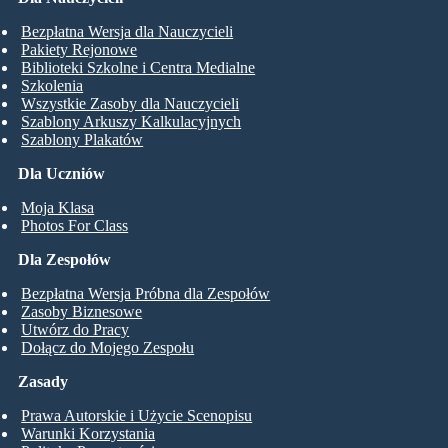
Bezpłatna Wersja dla Nauczycieli
Pakiety Rejonowe
Biblioteki Szkolne i Centra Medialne
Szkolenia
Wszystkie Zasoby dla Nauczycieli
Szablony Arkuszy Kalkulacyjnych
Szablony Plakatów
Dla Uczniów
Moja Klasa
Photos For Class
Dla Zespołów
Bezpłatna Wersja Próbna dla Zespołów
Zasoby Biznesowe
Utwórz do Pracy
Dołącz do Mojego Zespołu
Zasady
Prawa Autorskie i Użycie Scenopisu
Warunki Korzystania