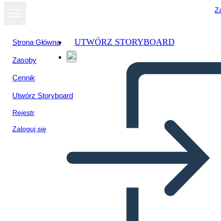
Za
UTWÓRZ STORYBOARD
Strona Główna
Zasoby
Cennik
Utwórz Storyboard
Rejestr
Zaloguj się
Cronologia Della Prima