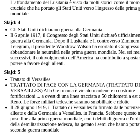
L'affondamento del Lusitania è visto da molti storici come il mom
cruciale che ha portato gli Stati Uniti verso l'ingresso della prima 
mondiale.
Slajd: 4
Gli Stati Uniti dichiarano guerra alla Germania
Il 6 aprile 1917, il Congresso degli Stati Uniti dichiarò ufficialmen
guerra alla Germania. Dopo il Lusitania e il controverso Zimmer
Telegram, il presidente Woodrow Wilson ha esortato il Congresso
abbandonare la neutralità nella prima guerra mondiale. Nei sei me
successivi, il coinvolgimento dell'America ha contribuito a spostar
potere a favore degli alleati.
Slajd: 5
Trattato di Versailles
TRATTATO DI PACE CON LA GERMANIA (TRATTATO DI
VERSAILLES) Alla Ge rmania è vietato mantenere o costruire
fortificazioni ... a ovest di una linea tracciata a 50 chilometri a est 
Reno. Le forze militari tedesche saranno smobilitate e ridotte.
Il 28 giugno 1919, il Trattato di Versailles fu firmato dalle potenze
alleate e dalla Germania a Versailles, in Francia. Sebbene questo tr
pose fine alla prima guerra mondiale, con i debiti di guerra e l'ord
della demilitarizzazione tedesca, ha gettato i semi che hanno portat
seconda guerra mondiale.