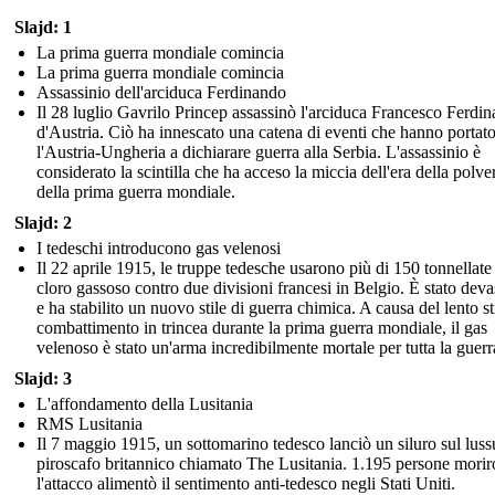
Slajd: 1
La prima guerra mondiale comincia
La prima guerra mondiale comincia
Assassinio dell'arciduca Ferdinando
Il 28 luglio Gavrilo Princep assassinò l'arciduca Francesco Ferdi
d'Austria. Ciò ha innescato una catena di eventi che hanno portat
l'Austria-Ungheria a dichiarare guerra alla Serbia. L'assassinio è
considerato la scintilla che ha acceso la miccia dell'era della polve
della prima guerra mondiale.
Slajd: 2
I tedeschi introducono gas velenosi
Il 22 aprile 1915, le truppe tedesche usarono più di 150 tonnellate
cloro gassoso contro due divisioni francesi in Belgio. È stato deva
e ha stabilito un nuovo stile di guerra chimica. A causa del lento st
combattimento in trincea durante la prima guerra mondiale, il gas
velenoso è stato un'arma incredibilmente mortale per tutta la guerr
Slajd: 3
L'affondamento della Lusitania
RMS Lusitania
Il 7 maggio 1915, un sottomarino tedesco lanciò un siluro sul lus
piroscafo britannico chiamato The Lusitania. 1.195 persone morir
l'attacco alimentò il sentimento anti-tedesco negli Stati Uniti.