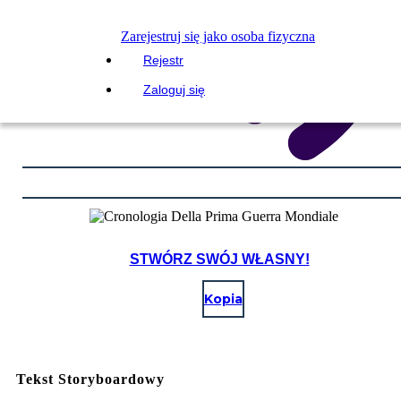
Zarejestruj się jako osoba fizyczna
Rejestr
Zaloguj się
STWÓRZ SWÓJ WŁASNY!
Kopia
Tekst Storyboardowy