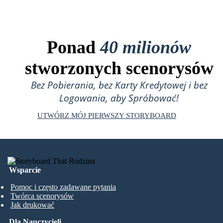
Ponad
40 milionów
stworzonych scenorysów
Bez Pobierania, bez Karty Kredytowej i bez
Logowania, aby Spróbować!
UTWÓRZ MÓJ PIERWSZY STORYBOARD
Wsparcie
Pomoc i często zadawane pytania
Twórca scenorysów
Jak drukować
Dla Nauczycieli