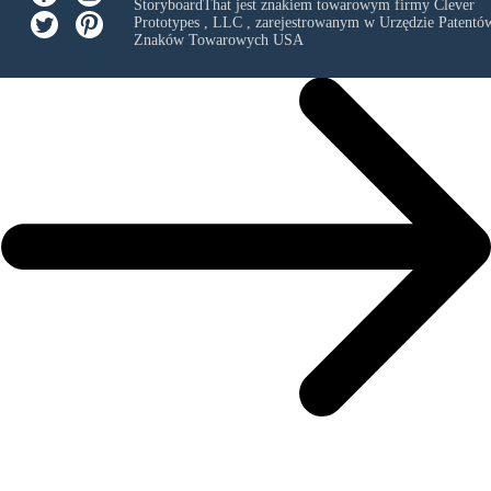
StoryboardThat jest znakiem towarowym firmy
Clever
Prototypes , LLC
, zarejestrowanym w Urzędzie Patentów
Znaków Towarowych USA