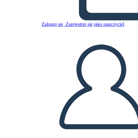
Guerra Mondiale
Zaloguj się
Zarejestruj się jako nauczyciel
Skopiuj tę scenorys
STWÓRZ SCENORYS
ODTWARZANIE POKAZU SLAJDÓW
PRZECZYTAJ MI