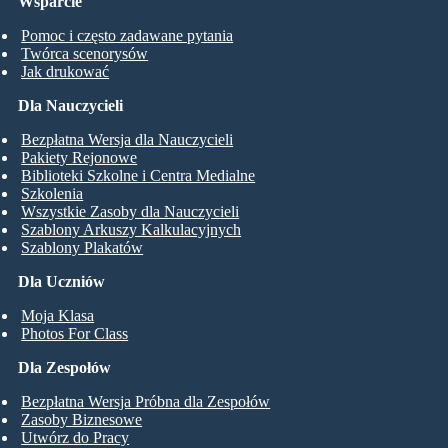
Wsparcie
Pomoc i często zadawane pytania
Twórca scenorysów
Jak drukować
Dla Nauczycieli
Bezpłatna Wersja dla Nauczycieli
Pakiety Rejonowe
Biblioteki Szkolne i Centra Medialne
Szkolenia
Wszystkie Zasoby dla Nauczycieli
Szablony Arkuszy Kalkulacyjnych
Szablony Plakatów
Dla Uczniów
Moja Klasa
Photos For Class
Dla Zespołów
Bezpłatna Wersja Próbna dla Zespołów
Zasoby Biznesowe
Utwórz do Pracy