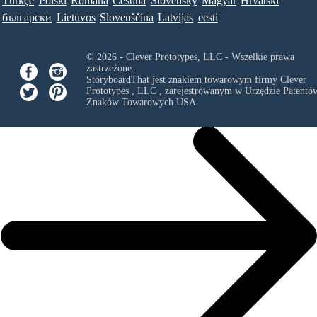
Türkçe
Polski
Româna
Ceština
Slovenský
Magyar
Hrvatski
български
Lietuvos
Slovenščina
Latvijas
eesti
© 2026 - Clever Prototypes, LLC - Wszelkie prawa
zastrzeżone.
StoryboardThat jest znakiem towarowym firmy
Clever
Prototypes , LLC
, zarejestrowanym w Urzędzie Patentów
Znaków Towarowych USA