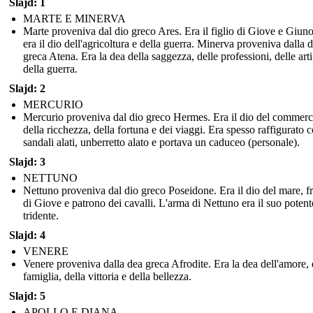
Slajd: 1
MARTE E MINERVA
Marte proveniva dal dio greco Ares. Era il figlio di Giove e Giun
era il dio dell'agricoltura e della guerra. Minerva proveniva dalla 
greca Atena. Era la dea della saggezza, delle professioni, delle arti
della guerra.
Slajd: 2
MERCURIO
Mercurio proveniva dal dio greco Hermes. Era il dio del commerc
della ricchezza, della fortuna e dei viaggi. Era spesso raffigurato 
sandali alati, unberretto alato e portava un caduceo (personale).
Slajd: 3
NETTUNO
Nettuno proveniva dal dio greco Poseidone. Era il dio del mare, fr
di Giove e patrono dei cavalli. L'arma di Nettuno era il suo potent
tridente.
Slajd: 4
VENERE
Venere proveniva dalla dea greca Afrodite. Era la dea dell'amore, 
famiglia, della vittoria e della bellezza.
Slajd: 5
APOLLO E DIANA