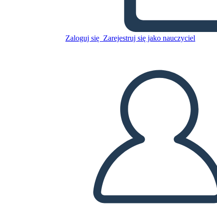
Skopiuj tę scenorys
Zaloguj się
Zarejestruj się jako nauczyciel
STWÓRZ SCENORYS
ODTWARZANIE POKAZU SLAJDÓW
PRZECZYTAJ MI