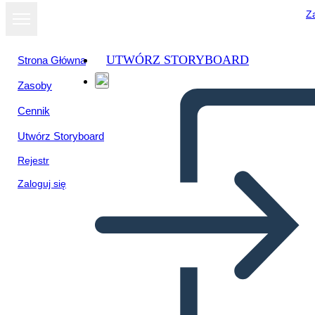
Za
UTWÓRZ STORYBOARD
Strona Główna
Zasoby
Cennik
Utwórz Storyboard
Rejestr
Zaloguj się
Dei Dell'antica Roma