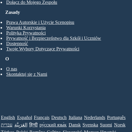
Dołącz do Mojego Zespołu
Zasady
Prawa Autorskie i Użycie Scenopisu
Warunki Korzystania
Polityka Prywatności
Prywatność i Bezpieczeństwo dla Szkół i Uczniów
Dostępność
Twoje Wybory Dotyczące Prywatności
O
O nas
Skontaktuj się z Nami
English
Español
Français
Deutsch
Italiana
Nederlands
Português
עברית
العَرَبِيَّة
हिन्दी
ру́сский язы́к
Dansk
Svenska
Suomi
Norsk