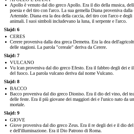
Apollo è venuto dal dio greco Apollo. Era il dio della musica, dell
poesia e del tiro con l'arco. La sua gemella Diana proveniva dalla
Artemide. Diana era la dea della caccia, del tiro con l'arco e degli
animali. I suoi simboli includevano la luna, il serpente e l'arco.
Slajd: 6
CERES
Cerere proveniva dalla dea greca Demetra. Era la dea dell'agricolt
delle stagioni. La parola "cereale" deriva da Cerere.
Slajd: 7
VULCANO
Vu lcan proveniva dal dio greco Efesto. Era il fabbro degli dei e il
del fuoco. La parola vulcano deriva dal nome Vulcano.
Slajd: 8
BACCO
Bacco proveniva dal dio greco Dioniso. Era il dio del vino, del tea
delle feste. Era il più giovane dei maggiori dei e l'unico nato da u
mortale.
Slajd: 9
GIOVE
Giove proveniva dal dio greco Zeus. Era il re degli dei e il dio de
e dell'illuminazione. Era il Dio Patrono di Roma.